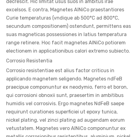
decrescit. Hic limitat usus suos in ambitus irae
excelsos. E contra, Magnetes AlNiCo praestantiores
Curie temperaturas (vndique ab 500°C ad 800°C,
secundum compositionem) ostendunt, permittens eas
suas magneticas possessiones in latius temperatura
range retinere. Hoc facit magnetes AlNiCo potiorem
electionem in applicationibus calori extremo subiecto.
Corrosio Resistentia
Corrosio resistentiae est alius factor criticus in
applicando magnetem seligendo. Magnetes ndFeB
praecipue componuntur ex neodymio, ferro et boron,
qui corrosioni obnoxii sunt, praesertim in ambitibus
humidis vel corrosivis. Ergo magnetes NdFeB saepe
requirunt curationes superficiei ut epoxy tunica,
nickel plating, vel zinci plating ad augendam eorum
vetustatem. Magnetes vero AlNiCo componuntur ex
metallis corrosionibus resistentibus, aluminium, nickel