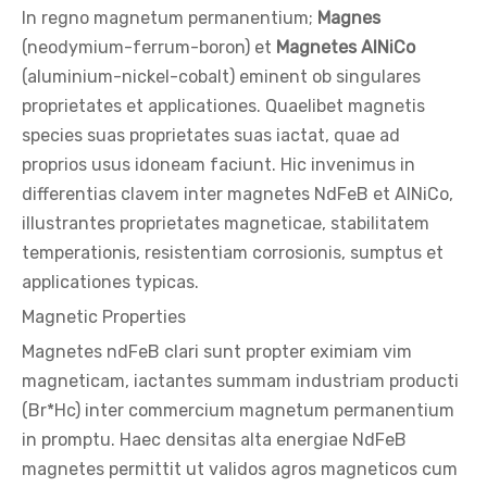
In regno magnetum permanentium;
Magnes
(neodymium-ferrum-boron) et
Magnetes AlNiCo
(aluminium-nickel-cobalt) eminent ob singulares
proprietates et applicationes. Quaelibet magnetis
species suas proprietates suas iactat, quae ad
proprios usus idoneam faciunt. Hic invenimus in
differentias clavem inter magnetes NdFeB et AlNiCo,
illustrantes proprietates magneticae, stabilitatem
temperationis, resistentiam corrosionis, sumptus et
applicationes typicas.
Magnetic Properties
Magnetes ndFeB clari sunt propter eximiam vim
magneticam, iactantes summam industriam producti
(Br*Hc) inter commercium magnetum permanentium
in promptu. Haec densitas alta energiae NdFeB
magnetes permittit ut validos agros magneticos cum