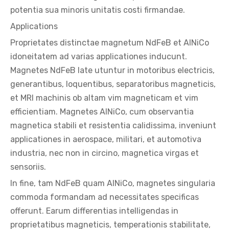
potentia sua minoris unitatis costi firmandae.
Applications
Proprietates distinctae magnetum NdFeB et AlNiCo
idoneitatem ad varias applicationes inducunt.
Magnetes NdFeB late utuntur in motoribus electricis,
generantibus, loquentibus, separatoribus magneticis,
et MRI machinis ob altam vim magneticam et vim
efficientiam. Magnetes AlNiCo, cum observantia
magnetica stabili et resistentia calidissima, inveniunt
applicationes in aerospace, militari, et automotiva
industria, nec non in circino, magnetica virgas et
sensoriis.
In fine, tam NdFeB quam AlNiCo, magnetes singularia
commoda formandam ad necessitates specificas
offerunt. Earum differentias intelligendas in
proprietatibus magneticis, temperationis stabilitate,