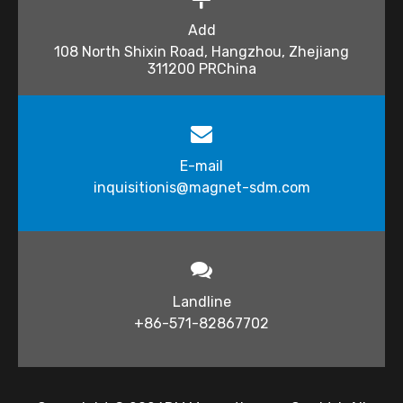
Add
108 North Shixin Road, Hangzhou, Zhejiang
311200 PRChina
E-mail
inquisitionis@magnet-sdm.com
Landline
+86-571-82867702