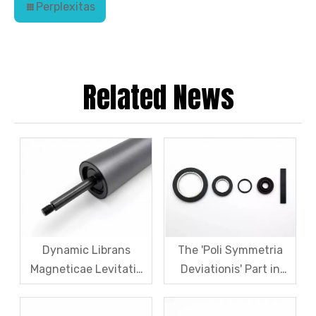
Perplexitas
Related News
Dynamic Librans
The 'Poli Symmetria
Magneticae Levitatis
Deviationis' Part in
Motor Rotors: A
Multi-Poli Magnetic
Comprehensiva
Annulorum Et