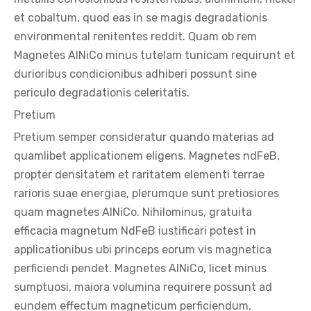
et cobaltum, quod eas in se magis degradationis
environmental renitentes reddit. Quam ob rem
Magnetes AlNiCo minus tutelam tunicam requirunt et
durioribus condicionibus adhiberi possunt sine
periculo degradationis celeritatis.
Pretium
Pretium semper consideratur quando materias ad
quamlibet applicationem eligens. Magnetes ndFeB,
propter densitatem et raritatem elementi terrae
rarioris suae energiae, plerumque sunt pretiosiores
quam magnetes AlNiCo. Nihilominus, gratuita
efficacia magnetum NdFeB iustificari potest in
applicationibus ubi princeps eorum vis magnetica
perficiendi pendet. Magnetes AlNiCo, licet minus
sumptuosi, maiora volumina requirere possunt ad
eundem effectum magneticum perficiendum,