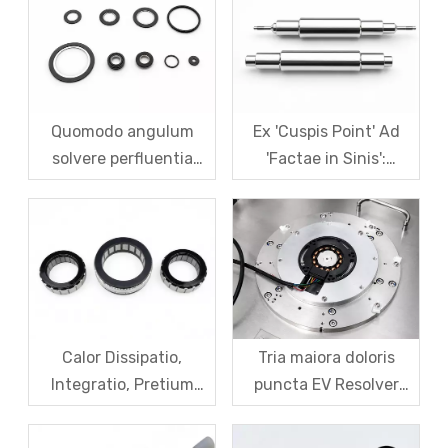
Analysis G1.0 Et G2.5
Systematica
Signa Et Processus
Remediationis
Testis
Solutiones
Quomodo angulum
Ex 'Cuspis Point' Ad
solvere perfluentia
'Factae in Sinis':
Codicis Magnetici Orbis
Quomodo SDM Forges
in Robot Magnetic
Domestica Fortitudo in
Encoder Sensores?
magna Levitation
Motor Rotors
Calor Dissipatio,
Tria maiora doloris
Integratio, Pretium
puncta EV Resolver
Provocationes pro
Sensores: Difficilis
Robot Frameless
Commercium Inter