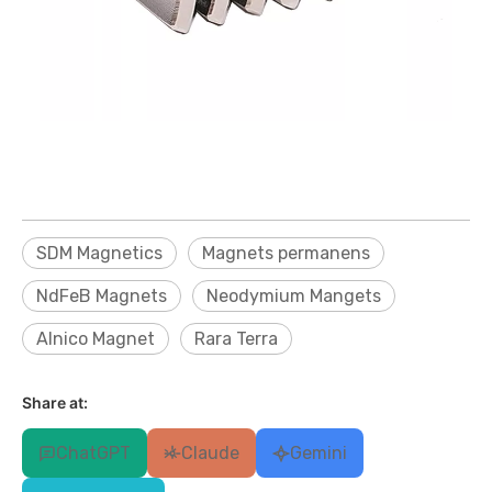
SDM Magnetics
Magnets permanens
NdFeB Magnets
Neodymium Mangets
Alnico Magnet
Rara Terra
Share at:
ChatGPT
Claude
Gemini