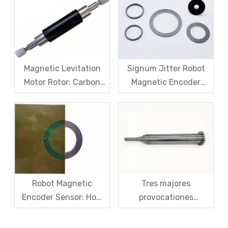
Torque Motors
Accuracy,
Calibrationem, Pretium
Magnetic Levitation
Signum Jitter Robot
Motor Rotor: Carbon
Magnetic Encoder
Fiber Manica Fortitudo
Sensoriis - Ex
Et High-Speed ​​
Symptom Curatio
Centrifugae Anti-
Systematica Radix
Cracking Solutions pro
Causa resolutio
Magnet Steel
Robot Magnetic
Tres majores
Encoder Sensor: How
provocationes
Domestic Magnetic
magneticae motoris
Code Discs Break The
rotors et earum