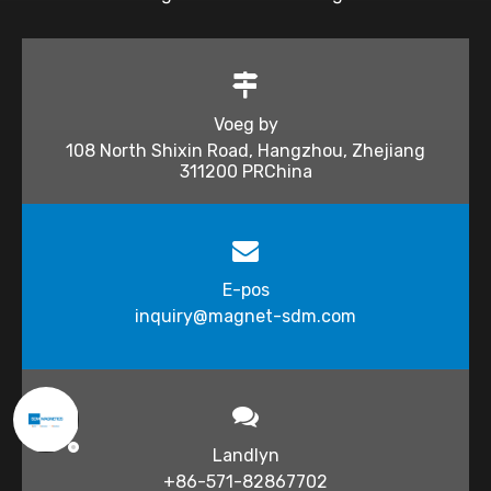
Voeg by
108 North Shixin Road, Hangzhou, Zhejiang
311200 PRChina
E-pos
inquiry@magnet-sdm.com
Landlyn
+86-571-82867702