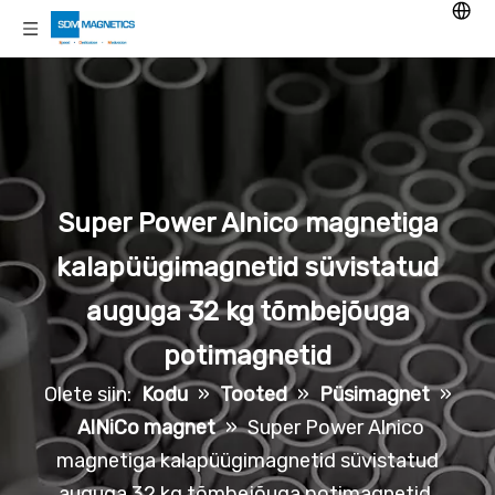
Super Power Alnico magnetiga
kalapüügimagnetid süvistatud
auguga 32 kg tõmbejõuga
potimagnetid
Olete siin:
Kodu
»
Tooted
»
Püsimagnet
»
AlNiCo magnet
»
Super Power Alnico
magnetiga kalapüügimagnetid süvistatud
auguga 32 kg tõmbejõuga potimagnetid