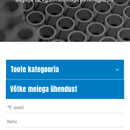
Toote kategooria
Võtke meiega ühendust