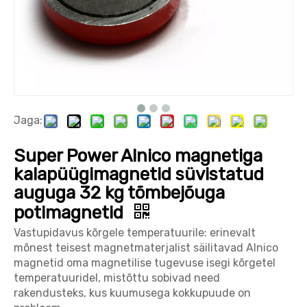
Jaga:
Super Power Alnico magnetiga
kalapüügimagnetid süvistatud
auguga 32 kg tõmbejõuga
potimagnetid
Vastupidavus kõrgele temperatuurile: erinevalt
mõnest teisest magnetmaterjalist säilitavad Alnico
magnetid oma magnetilise tugevuse isegi kõrgetel
temperatuuridel, mistõttu sobivad need
rakendusteks, kus kuumusega kokkupuude on