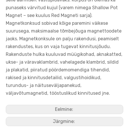
punaseks värvitud kujul (varem nimega Shallow Pot
Magnet – see kuulus Red Magneti sarja).
Magnetkonksud sobivad kõige paremini väikese
suurusega, maksimaalse tõmbejõuga magnettoodete
jaoks. Magnetkonksule on palju rakendusi, peamiselt
rakendustes, kus on vaja tugevat kinnitusjõudu.
Rakenduste hulka kuuluvad müügikohad, aknakatted,
ukse- ja väravaklambrid, vahelagede klambrid, sildid
ja plakatid, piiratud pöördemomendiga tihendid,
rakised ja kinnitusdetailid, valgustihoidikud,
turundus- ja näituseväljapanekud,
väljavõtumagnetid, tööstuslikud kinnitused jne.
Eelmine:
Järgmine: