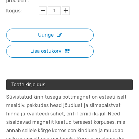
probleem.
Kogus:
Uurige
Lisa ostukorvi
Toote kirjeldus
Süvistatud kinnitusega pottmagnet on esteetiliselt
meeldiv, pakkudes head jõudlust ja silmapaistvat
hinna ja kvaliteedi suhet, eriti ferriidi kujul. Need
sisaldavad magnetit kaetud terasest korpuses, mis
annab sellele kõrge korrosioonikindluse ja muudab
selle äärmiselt vastupidavaks. Korpus on olemas ka