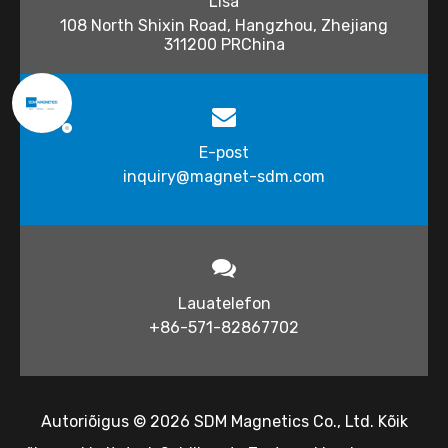
Lisa
108 North Shixin Road, Hangzhou, Zhejiang
311200 PRChina
E-post
inquiry@magnet-sdm.com​​​​​​
Lauatelefon
+86-571-82867702
Autoriõigus ©
2026
​​​​​ SDM Magnetics Co., Ltd. Kõik