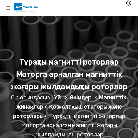
Тұрақты магнитті роторлар
Моторға арналған магниттік
жоғары жылдамдықты роторлар
Сіз осындасыз:
Үй
»
Өнімдер
»
Магниттік
жинақтар
»
Қозғалтқыш статоры және
роторлары
»
Тұрақты магнитті роторлар
Моторға арналған магнитті жоғары
жылдамдықты роторлар