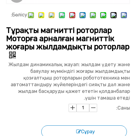
Бөлісу:
Тұрақты магнитті роторлар
Моторға арналған магниттік
жоғары жылдамдықты роторлар
Жылдам динамикалық жауап: жылдам үдету және
баяулау мүмкіндігі жоғары жылдамдықты
қозғалтқыш роторларын робототехника мен
автоматтандыру жүйелеріндегі сияқты дәл және
жылдам басқаруды қажет ететін қолданбалар
үшін тамаша етеді.
Саны:
Сұрау