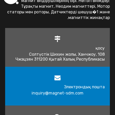
магнит өндірушілерінің бірі. Негізгі өнімдер:
Тұрақты магнит, Неодим магниттері, Мотор
статоры мен роторы, Датчиктерді шешуш�1 және
магниттік жинақтар.
қосу
108 Солтүстік Шихин жолы, Ханчжоу,
Чжэцзян 311200 Қытай Халық Республикасы
Электрондық пошта
inquiry@magnet-sdm.com​