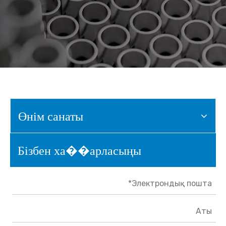
Өнім санаты
Бізбен ха��арласыңы