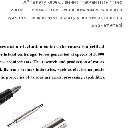
Айта кету керек, ламинатталған магниттер
магнитті сегменттеу технологиясымен жасалған
құйынды ток жоғалуын азайту үшін жинақтарға да
қызмет етеді.