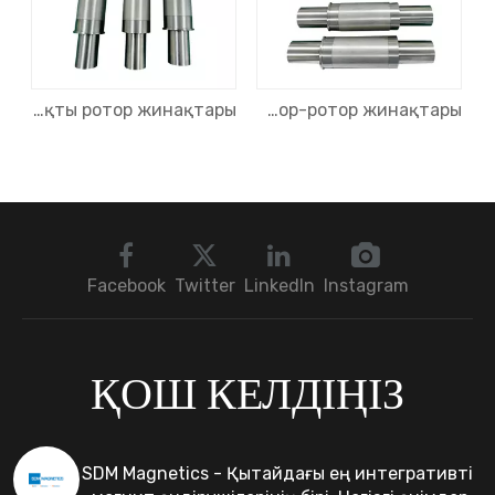
Арнайы щеткасыз қозғалтқыш статорлары және жоғары жылдамдықты ротор жинақтары
Арнайы жоғары жылдамдықты тұрақты магнит роторлары және статор-ротор жинақтары
Компрессорларға, сорғыларға және HVAC жүйелеріне арналған жоғары жылдамдықты магнитт
Facebook
Twitter
LinkedIn
Instagram
ҚОШ КЕЛДІҢІЗ
SDM Magnetics - Қытайдағы ең интегративті