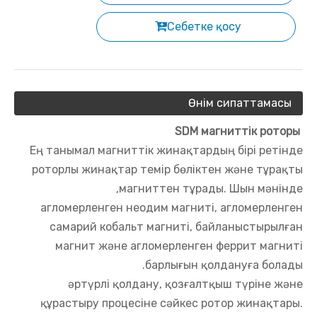
Себетке қосу
Өнім сипаттамасы
SDM магниттік роторы
Ең танымал магниттік жинақтардың бірі ретінде
роторлы жинақтар темір бөліктен және тұрақты
магниттен тұрады. Шын мәнінде,
агломерленген неодим магниті, агломерленген
самарий кобальт магниті, байланыстырылған
магнит және агломерленген феррит магниті
барлығын қолдануға болады.
әртүрлі қолдану, қозғалтқыш түріне және
құрастыру процесіне сәйкес ротор жинақтары.