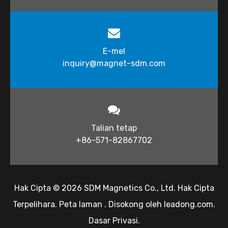
E-mel
inquiry@magnet-sdm.com​​​​​​​
Talian tetap
+86-571-82867702
Hak Cipta ©
2026
​​​​​ SDM Magnetics Co., Ltd. Hak Cipta
Terpelihara.
Peta laman
. Disokong oleh
leadong.com
.
Dasar Privasi
.