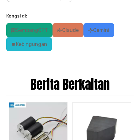
Kongsi di:
SembangGPT
Claude
Gemini
Kebingungan
Berita Berkaitan