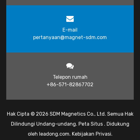
E-mail
pertanyaan@magnet-sdm.com​​​​​​​​
Telepon rumah
+86-571-82867702
Hak Cipta ©
2026
​​​​​ SDM Magnetics Co., Ltd. Semua Hak
Dilindungi Undang-undang.
Peta Situs
. Didukung
oleh
leadong.com
.
Kebijakan Privasi
.