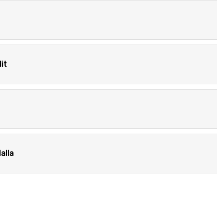
it
alla