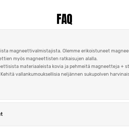
FAQ
mista magneettivalmistajista. Olemme erikoistuneet magnee
ettien myös magneettisten ratkaisujen alalla.
tisista materiaaleista kovia ja pehmeitä magneetteja + st
ä. Kehitä vallankumouksellisia neljännen sukupolven harvin
ut