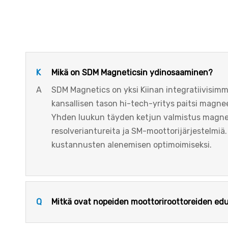
K
Mikä on SDM Magneticsin ydinosaaminen?
A
SDM Magnetics on yksi Kiinan integratiivisim
kansallisen tason hi-tech-yritys paitsi magne
Yhden luukun täyden ketjun valmistus magneet
resolveriantureita ja SM-moottorijärjestelmi
kustannusten alenemisen optimoimiseksi.
Q
Mitkä ovat nopeiden moottoriroottoreiden ed