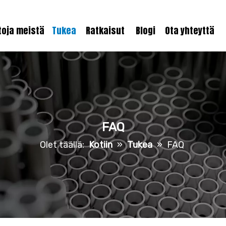
toja meistä
Tukea
Ratkaisut
Blogi
Ota yhteyttä
FAQ
Olet täällä:
Kotiin
»
Tukea
»
FAQ