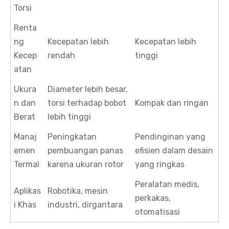
Torsi
Renta
ng
Kecepatan lebih
Kecepatan lebih
Kecep
rendah
tinggi
atan
Ukura
Diameter lebih besar,
n dan
torsi terhadap bobot
Kompak dan ringan
Berat
lebih tinggi
Manaj
Peningkatan
Pendinginan yang
emen
pembuangan panas
efisien dalam desain
Termal
karena ukuran rotor
yang ringkas
Peralatan medis,
Aplikas
Robotika, mesin
perkakas,
i Khas
industri, dirgantara
otomatisasi