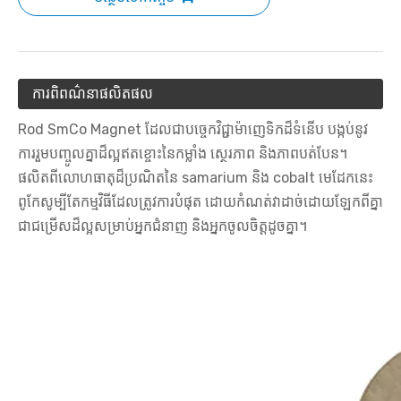
ការពិពណ៌នាផលិតផល
Rod SmCo Magnet ដែលជាបច្ចេកវិជ្ជាម៉ាញេទិកដ៏ទំនើប បង្កប់នូវ
ការរួមបញ្ចូលគ្នាដ៏ល្អឥតខ្ចោះនៃកម្លាំង ស្ថេរភាព និងភាពបត់បែន។
ផលិតពីលោហធាតុដ៏ប្រណិតនៃ samarium និង cobalt មេដែកនេះ
ពូកែសូម្បីតែកម្មវិធីដែលត្រូវការបំផុត ដោយកំណត់វាដាច់ដោយឡែកពីគ្នា
ជាជម្រើសដ៏ល្អសម្រាប់អ្នកជំនាញ និងអ្នកចូលចិត្តដូចគ្នា។