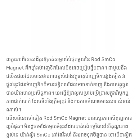
លក្ខណៈពិសេសដ៏គួរឱ្យកត់សម្គាល់បំផុតមួយនៃ Rod SmCo
Magnet គឺកម្លាំងម៉ាញេទិកដែលមិនអាចប្រៀបផ្ទឹមបាន។ ជាមួយនឹង
ផលិតផលដែលមានថាមពលខ្ពស់ជាងវត្ថុធាតុម៉ាញេទិកផ្សេងទៀត វា
ផ្តល់នូវដែនម៉ាញេទិកដ៏មានឥទ្ធិពលដែលអាចទាក់ទាញ និងកាន់វត្ថុធ្ងន់
បានយ៉ាងមានប្រសិទ្ធភាព។ នេះធ្វើឱ្យវាល្អសម្រាប់ប្រើប្រាស់ក្នុងវិស្វកម្ម
ភាពជាក់លាក់ ដែលទីតាំងត្រឹមត្រូវ និងការកាន់អំណាចមានសារៈសំខាន់
ណាស់។
លើសពីនេះទៅទៀត Rod SmCo Magnet មានស្ថេរភាពសីតុណ្ហភាព
ល្អបំផុត។ មិនដូចមេដែកមួយចំនួនដែលបាត់បង់កម្លាំងនៅសីតុណ្ហភាព
ខ្ពស់ទេ យ៉ាន់ស្ព័រ SmCo នៅតែរឹងមាំ និងអាចទុកចិត្តបាន ទោះបីជាស្ថិត