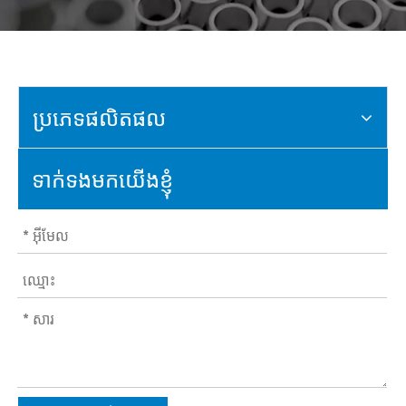
ប្រភេទផលិតផល
ទាក់ទងមកយើងខ្ញុំ