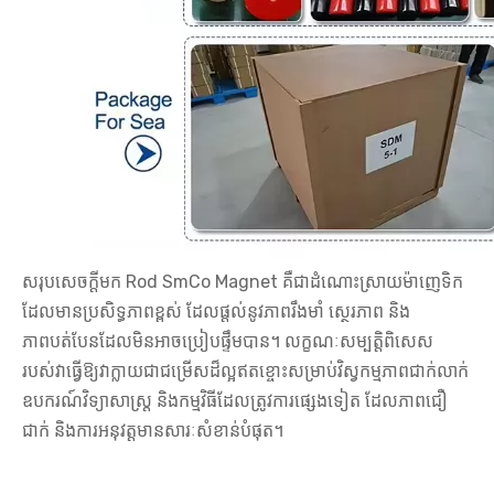
សរុបសេចក្តីមក Rod SmCo Magnet គឺជាដំណោះស្រាយម៉ាញេទិក
ដែលមានប្រសិទ្ធភាពខ្ពស់ ដែលផ្តល់នូវភាពរឹងមាំ ស្ថេរភាព និង
ភាពបត់បែនដែលមិនអាចប្រៀបផ្ទឹមបាន។ លក្ខណៈសម្បត្តិពិសេស
របស់វាធ្វើឱ្យវាក្លាយជាជម្រើសដ៏ល្អឥតខ្ចោះសម្រាប់វិស្វកម្មភាពជាក់លាក់
ឧបករណ៍វិទ្យាសាស្ត្រ និងកម្មវិធីដែលត្រូវការផ្សេងទៀត ដែលភាពជឿ
ជាក់ និងការអនុវត្តមានសារៈសំខាន់បំផុត។