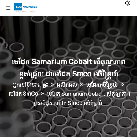
មេដែក Samarium Cobalt សីតុណ្ហភាព
ខ្ពស់ជ្រុល ជាមេដែក Smco អចិន្ត្រៃយ៍
អ្នកនៅទីនេះ៖
ផ្ទះ
»
ផលិតផល
»
មេដែកអចិន្រ្តៃយ៍
»
មេដែក SmCo
»
មេដែក Samarium Cobalt សីតុណ្ហភាព
ខ្ពស់បំផុត មេដែក Smco អចិន្ត្រៃយ៍