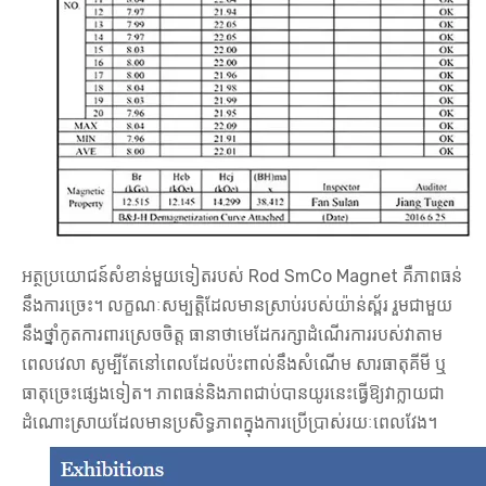
អត្ថប្រយោជន៍សំខាន់មួយទៀតរបស់ Rod SmCo Magnet គឺភាពធន់
នឹងការច្រេះ។ លក្ខណៈសម្បត្តិដែលមានស្រាប់របស់យ៉ាន់ស្ព័រ រួមជាមួយ
នឹងថ្នាំកូតការពារស្រេចចិត្ត ធានាថាមេដែករក្សាដំណើរការរបស់វាតាម
ពេលវេលា សូម្បីតែនៅពេលដែលប៉ះពាល់នឹងសំណើម សារធាតុគីមី ឬ
ធាតុច្រេះផ្សេងទៀត។ ភាពធន់និងភាពជាប់បានយូរនេះធ្វើឱ្យវាក្លាយជា
ដំណោះស្រាយដែលមានប្រសិទ្ធភាពក្នុងការប្រើប្រាស់រយៈពេលវែង។