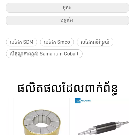
មុន៖
បន្ទាប់៖
មេដែក SDM
មេដែក Smco
មេដែកអចិន្រ្តៃយ៍
សីតុណ្ហភាពខ្ពស់ Samarium Cobalt
ផលិតផលដែលពាក់ព័ន្ធ