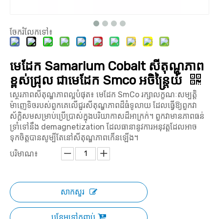
ចែករំលែកទៅ៖
មេដែក Samarium Cobalt សីតុណ្ហភាព
ខ្ពស់ជ្រុល ជាមេដែក Smco អចិន្ត្រៃយ៍
ស្ថេរភាពសីតុណ្ហភាពល្អបំផុត៖ មេដែក SmCo រក្សាលក្ខណៈសម្បត្តិ
ម៉ាញេទិចរបស់ពួកគេលើជួរសីតុណ្ហភាពដ៏ធំទូលាយ ដែលធ្វើឱ្យពួកវា
ស័ក្តិសមសម្រាប់ប្រើប្រាស់ក្នុងបរិយាកាសដ៏អាក្រក់។ ពួកវាមានភាពធន់
ទ្រាំទៅនឹង demagnetization ដែលធានានូវការអនុវត្តដែលអាច
ទុកចិត្តបានសូម្បីតែនៅសីតុណ្ហភាពកើនឡើង។
បរិមាណ៖
សាកសួរ
បន្ថែមទៅកញ្ចប់