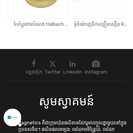
 មេដែកអចិន្ត្រៃយ៍
ទំហំប្ដូរតាមបំណង Halbach Array Motor អចិន្ត្រៃយ៍ Arc Neodymium Magnets Assembly
ម៉ូទ័រម៉ាញេទិកល្បឿនលឿន Rotors Magnetic Assembly អចិន្ត្រៃយ៍ Magnet Rotor សម្រាប់ Magnetic Levitation Motor
ហ្វេសប៊ុក
Twitter
LinkedIn
Instagram
សូមស្វាគមន៍
SDM Magnetics គឺជាក្រុមហ៊ុនផលិតមេដែករួមបញ្ចូលគ្នាមួយនៅក្នុង
ប្រទេសចិន។ ផលិតផលចម្បង: មេដែកអចិន្រ្តៃយ៍, មេដែក