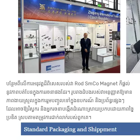
បន្ថែមពីលើការអនុវត្តដ៏ពិសេសរបស់វា Rod SmCo Magnet ក៏ផ្តល់
នូវភាពបត់បែនក្នុងការរចនាផងដែរ។ រូបរាងដំបងរបស់វាអនុញ្ញាតឱ្យមាន
ភាពងាយស្រួលក្នុងការរួមបញ្ចូលទៅក្នុងឧបករណ៍ និងប្រព័ន្ធផ្សេងៗ
ដែលអាចឱ្យវិស្វករ និងអ្នករចនាបង្កើតដំណោះស្រាយប្រកបដោយភាពច្នៃ
ប្រឌិត ស្របតាមតម្រូវការជាក់លាក់របស់ពួកគេ។