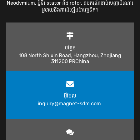
Neodymium, ម៉ូទ័រ stator និង rotor, ឧបករណ៍ចាប់សញ្ញាដំណោះ
ស្រាយនិងការដំឡើងម៉ាញេទិក។
បន្ថែម
108 North Shixin Road, Hangzhou, Zhejiang
311200 PRChina
អ៊ីមែល
inquiry@magnet-sdm.com ​