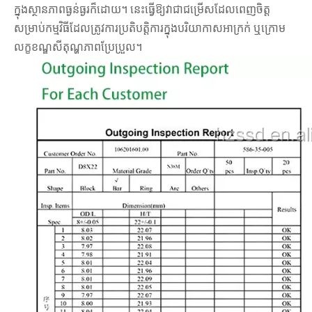
ក្នុងស្ថានភាពធ្ងន់ធ្ងរក៏ដោយ។ នេះធ្វើឱ្យវាជាជម្រើសដែលពេញចិត្ត
សម្រាប់កម្មវិធីដែលត្រូវការប្រតិបត្តិការក្នុងបរិយាកាសអាក្រក់ ឬក្រោម
លក្ខខណ្ឌសីតុណ្ហភាពប្រែប្រួល។