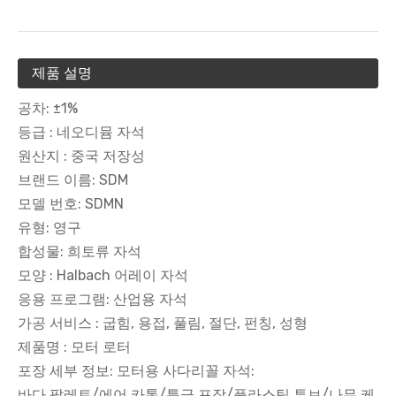
제품 설명
공차: ±1%
등급 : 네오디뮴 자석
원산지 : 중국 저장성
브랜드 이름: SDM
모델 번호: SDMN
유형: 영구
합성물: 희토류 자석
모양 : Halbach 어레이 자석
응용 프로그램: 산업용 자석
가공 서비스 : 굽힘, 용접, 풀림, 절단, 펀칭, 성형
제품명 : 모터 로터
포장 세부 정보: 모터용 사다리꼴 자석:
바다 팔레트/에어 카톤/특급 포장/플라스틱 튜브/나무 케