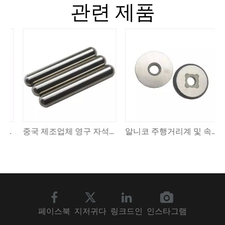
관련 제품
매 영구 이름표 배지 네오디뮴 자석 홀더
중국 제조업체 영구 자석 실린더 알니코 자석 산업용 자석 기타 픽업
알니코 주행거리계 및 속도계 자석
페이스북
지저귀다
링크드인
인스타그램