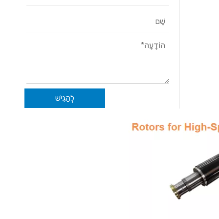
לְהַגִישׁ