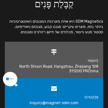
קַבָּלַת פָּנִים
SDM Magnetics היא אחת מיצרניות המגנטים האינטגרטיביות
ביותר בסין. מוצרים עיקריים: מגנט קבוע, מגנטים ניאודימיום,
סטטור מנוע ורוטור, מכלולים של חיישן רזולורט ומגנטים.
לְהוֹסִיף
108 North Shixin Road, Hangzhou, Zhejiang
311200 PRChina
אֶלֶקטרוֹנִי
inquiry@magnet-sdm.com