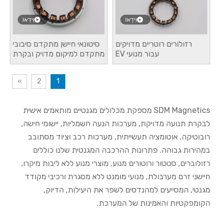
וִידֵאוֹ
וִידֵאוֹ
רזולורים רוטריים מדויקים
סיטונאי חיישן מתקדם סיבובי
עבור מנועי EV
מתקדם למיקום מדויק ובקרת
תנועה
»
2
1
SDM Magnetics מספקת מכלולים מגנטיים מותאמים אישית
לבקרת תנועה מדויקת, מערכות הנעה חשמליות, יישומי חישה,
רובוטיקה, אוטומציה תעשייתית, מערכות רכב וציוד מסתובב
במהירות גבוהה. פתרונות ההרכבה המגנטית שלנו כוללים
רזולוברים, סטטור ורוטורים מנוע, מוצרי מנוע ללא ליבות מיקרו,
חיישני זרם מערבולת, מנועי מומנט ללא מסגרת ורכיבי מקודד
מגנטי, המסייעים למהנדסים לשפר את היעילות, הדיוק,
הקומפקטיות והאמינות של המערכת.