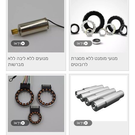
וִידֵאוֹ
וִידֵאוֹ
מנועי מומנט ללא מסגרת
מנועים ללא ליבה ללא
לרובוטים
מברשות
וִידֵאוֹ
וִידֵאוֹ