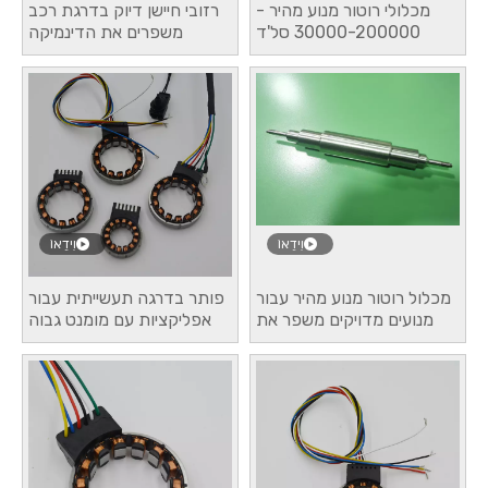
מכלולי רוטור מנוע מהיר -
רזובי חיישן דיוק בדרגת רכב
30000-200000 סל'ד
משפרים את הדינמיקה
רוטורים מגנטיים ללא מברשות
והשליטה של ​​הרכב
וִידֵאוֹ
וִידֵאוֹ
מכלול רוטור מנוע מהיר עבור
פותר בדרגה תעשייתית עבור
מנועים מדויקים משפר את
אפליקציות עם מומנט גבוה
היעילות והביצועים סטטור
ורוטור