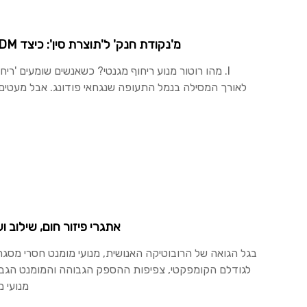
מ'נקודת חנק' ל'תוצרת סין': כיצד SDM מחשל חוזק ביתי ברוטורים מנוע ריחוף מגנטי
I. מהו רוטור מנוע ריחוף מגנטי? כשאנשים שומעים 'רי
לאורך המסילה בנמל התעופה שנגחאי פודונג. אבל מעטים י
אתגרי פיזור חום, שילוב ו
בגל הגואה של הרובוטיקה האנושית, מנועי מומנט חסרי מס
לגודלם הקומפקטי, צפיפות ההספק הגבוהה והמומנט הגבוה ב
מנועי 