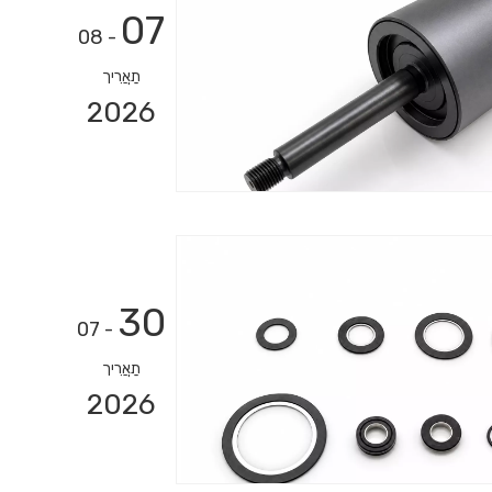
07
- 08
תַאֲרִיך
2026
30
- 07
תַאֲרִיך
2026