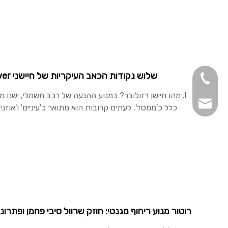
שלוש נקודות הכאב העיקריות של חיישני EV Resolver: הפשרה הקשה בין דיוק, כיול ועלות
+86-138-5712-7
I. מהו חיישן רזולובר? במנוע ההנעה של רכב חשמלי, ישנו 
inquiry@magnet
כלל כ'ממסד'. לעתים קרובות הוא מתואר כ'עיניים' ו'אוזני