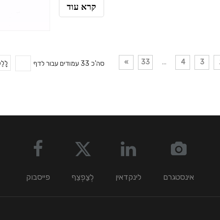
קרא עוד
»
33
...
4
3
סה'כ 33 עמודים עבור לדף
לָלֶ
אינסטגרם
לינקדאין
לְצַפְצֵף
פייסבוק