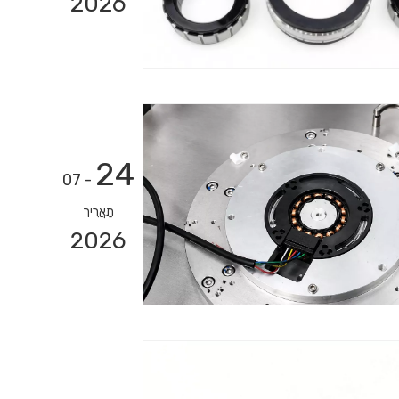
2026
24
- 07
תַאֲרִיך
2026