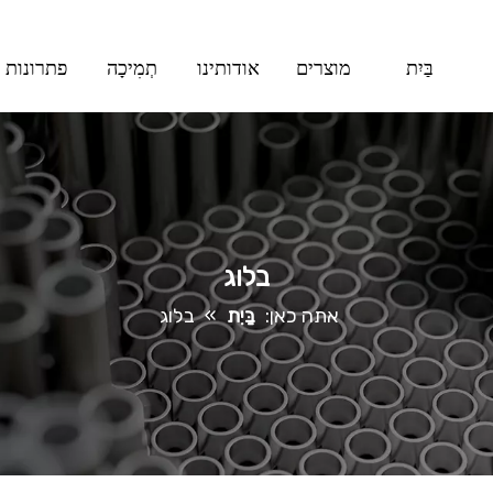
בַּיִת
מוצרים
אודותינו
תְמִיכָה
פתרונות
בלוג
אתה כאן:
בַּיִת
»
בלוג