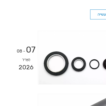
שייה
07
- 08
תַאֲרִיך
2026