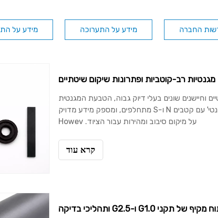
שות החברה
מידע על התערוכה
מידע על התע
 מגנטיות רב-קוטביות ופתרונות שיקום שיטתיים
יים וחיישנים שונים בעלי דיוק גבוה, הטבעת המגנטית
הרב-קוטבית היא מרכיב ליבה. הוא פועל כמו 'גלגל שיניים מגנטי' עם קטבים N ו-S מתחלפים, ומספק מידע מדויק
על מיקום סיבוב ומהירות עבור הציוד. Howev
קרא עוד
G1.0 ו-G2.5 ותהליכי בדיקה