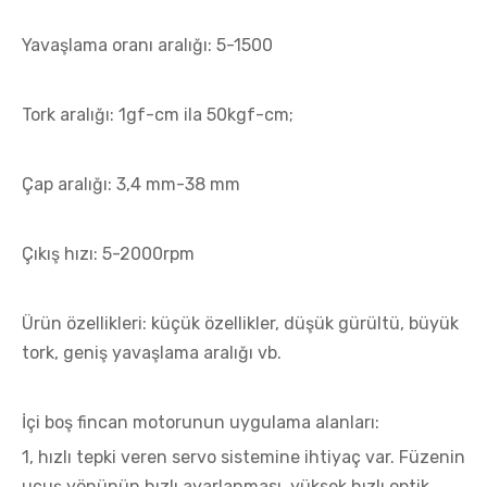
Yavaşlama oranı aralığı: 5-1500
Tork aralığı: 1gf-cm ila 50kgf-cm;
Çap aralığı: 3,4 mm-38 mm
Çıkış hızı: 5-2000rpm
Ürün özellikleri: küçük özellikler, düşük gürültü, büyük
tork, geniş yavaşlama aralığı vb.
İçi boş fincan motorunun uygulama alanları:
1, hızlı tepki veren servo sistemine ihtiyaç var. Füzenin
uçuş yönünün hızlı ayarlanması, yüksek hızlı optik