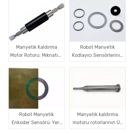
ve Maliyet Zorlukları
Kalibrasyon ve Maliyet
Arasındaki Zor Denge
Manyetik Kaldırma
Robot Manyetik
Motor Rotoru: Mıknatıslı
Kodlayıcı Sensörlerinin
Çelik için Karbon Fiber
Sinyal Titreşimi –
Kovan Mukavemeti ve
Belirti Tedavisinden
Yüksek Hızlı Santrifüjlü
Sistematik Kök Neden
Çatlama Önleyici
Çözümüne Kadar
Çözümler
Robot Manyetik
Manyetik kaldırma
Enkoder Sensörü: Yerli
motoru rotorlarının Üç
Manyetik Kod Diskleri
Büyük Zorluğu ve