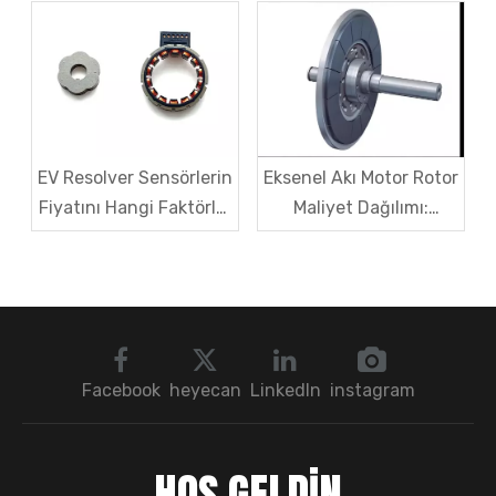
İthalat Tekelini Nasıl
Çözümleri
Kırıyor?
EV Resolver Sensörlerin
Eksenel Akı Motor Rotor
Fiyatını Hangi Faktörler
Maliyet Dağılımı:
Etkiler? Tek Makalede
Mıknatıslar, Demir
Alıntı Mantığını
Çekirdek veya
Anlamak
Kapsülleme – En Büyük
Payı Hangisi Alır?
Facebook
heyecan
LinkedIn
instagram
HOŞ GELDİN