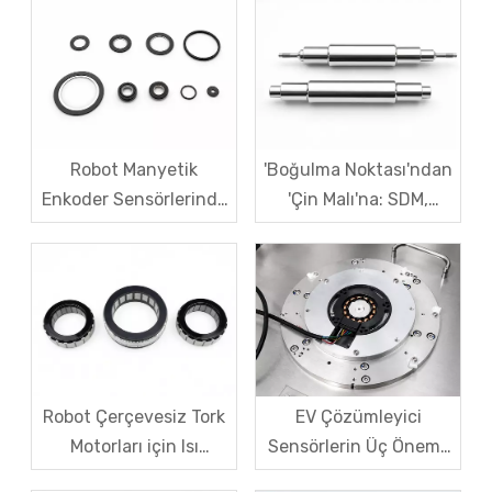
Robot Manyetik
'Boğulma Noktası'ndan
Enkoder Sensörlerinde
'Çin Malı'na: SDM,
Manyetik Kod Diskinin
Manyetik Kaldırma
Açı Kayması Nasıl
Motor Rotorlarında Yerli
Çözülür?
Gücü Nasıl Geliştirir?
Robot Çerçevesiz Tork
EV Çözümleyici
Motorları için Isı
Sensörlerin Üç Önemli
Dağıtımı, Entegrasyon
Sorunu: Doğruluk,