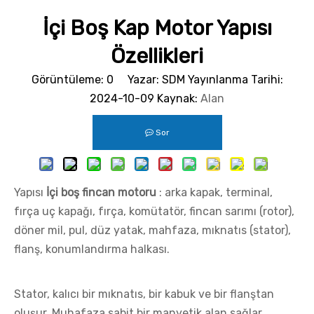
İçi Boş Kap Motor Yapısı
Özellikleri
Görüntüleme:
0
Yazar: SDM Yayınlanma Tarihi:
2024-10-09 Kaynak:
Alan
Sor
Yapısı
İçi boş fincan motoru
: arka kapak, terminal,
fırça uç kapağı, fırça, komütatör, fincan sarımı (rotor),
döner mil, pul, düz yatak, mahfaza, mıknatıs (stator),
flanş, konumlandırma halkası.
Stator, kalıcı bir mıknatıs, bir kabuk ve bir flanştan
oluşur. Muhafaza sabit bir manyetik alan sağlar,