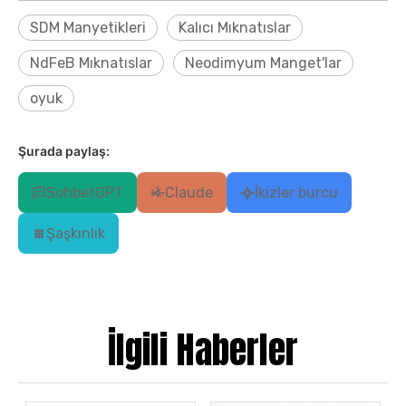
SDM Manyetikleri
Kalıcı Mıknatıslar
NdFeB Mıknatıslar
Neodimyum Manget'lar
oyuk
Şurada paylaş:
SohbetGPT
Claude
İkizler burcu
Şaşkınlık
İlgili Haberler