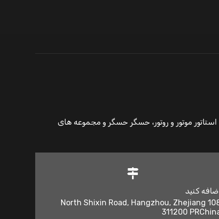
یمیم، استاتور موتور و روتور، حسگر حسگر و مجموعه های
ضافه کنید
108 North Shixin Road, Hangzhou, Zhejiang
311200 PRChin