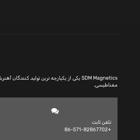
SDM Magnetics یکی از یکپارچه ترین تولید ک
مغناطیسی.
تلفن ثابت
+86-571-82867702