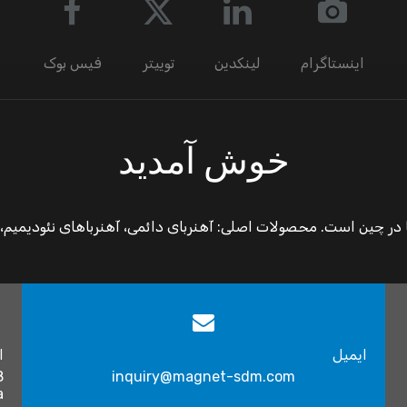
اینستاگرام
لینکدین
توییتر
فیس بوک
خوش آمدید
نندگان آهنربا در چین است. محصولات اصلی: آهنربای دائمی، آهنرباهای نئود
ایمیل
ا
inquiry@magnet-sdm.com
a