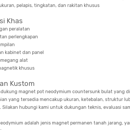
ukuran, pelapis, tingkatan, dan rakitan khusus
si Khas
an peralatan
an perlengkapan
ampilan
n kabinet dan panel
emegang alat
magnetik khusus
an Kustom
dukung magnet pot neodymium countersunk bulat yang dises
an yang tersedia mencakup ukuran, ketebalan, struktur lub
. Silakan hubungi kami untuk dukungan teknis, evaluasi sa
eodymium adalah jenis magnet permanen tanah jarang, yang