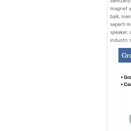
semuany
magnet ya
baik, me
seperti mo
speaker, 
industri,