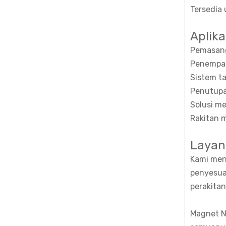
Tersedia 
Aplika
Pemasang
Penempat
Sistem t
Penutupa
Solusi m
Rakitan 
Layan
Kami men
penyesuai
perakitan
Magnet N