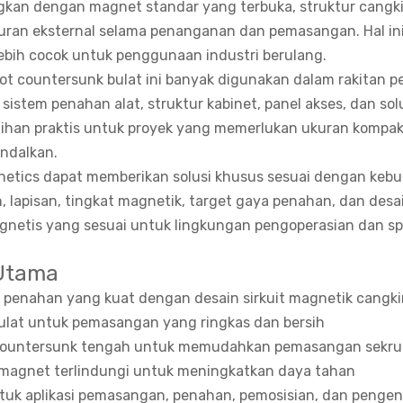
gkan dengan magnet standar yang terbuka, struktur cangk
uran eksternal selama penanganan dan pemasangan. Hal i
ebih cocok untuk penggunaan industri berulang.
t countersunk bulat ini banyak digunakan dalam rakitan per
 sistem penahan alat, struktur kabinet, panel akses, dan s
ilihan praktis untuk proyek yang memerlukan ukuran komp
andalkan.
etics dapat memberikan solusi khusus sesuai dengan kebut
, lapisan, tingkat magnetik, target gaya penahan, dan des
gnetis yang sesuai untuk lingkungan pengoperasian dan spe
 Utama
 penahan yang kuat dengan desain sirkuit magnetik cangki
ulat untuk pemasangan yang ringkas dan bersih
ountersunk tengah untuk memudahkan pemasangan sekru
 magnet terlindungi untuk meningkatkan daya tahan
tuk aplikasi pemasangan, penahan, pemosisian, dan penge