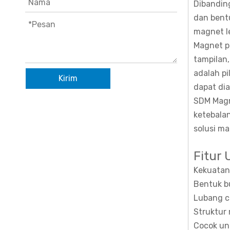
Dibandin
dan bent
magnet l
Magnet po
tampilan,
adalah p
Kirim
dapat di
SDM Magn
ketebalan
solusi ma
Fitur
Kekuatan
Bentuk b
Lubang c
Struktur
Cocok un