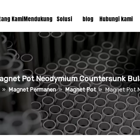
tang Kami
Mendukung
Solusi
blog
Hubungi kami
agnet Pot Neodymium Countersunk Bul
»
Magnet Permanen
»
Magnet Pot
»
Magnet Pot 