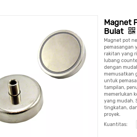
Magnet 
Bulat
Magnet pot n
pemasangan y
rakitan yang 
lubang counte
dengan mudah
memusatkan g
untuk pemasan
tampilan, penu
memerlukan k
yang mudah. 
tingkatan, da
proyek.
Kuantitas: