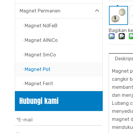
Magnet Permanen
Magnet NdFeB
Bagikan ke
Magnet AlNiCo
Magnet SmCo
Deskrip
Magnet Pot
Magnet p
cangkir 
Magnet Ferit
membantu
dan menj
Hubungi kami
Lubang c
menyedia
magnet d
mendukun