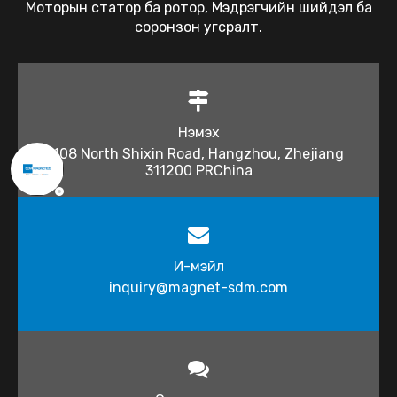
Моторын статор ба ротор, Мэдрэгчийн шийдэл ба
соронзон угсралт.
Нэмэх
108 North Shixin Road, Hangzhou, Zhejiang
311200 PRChina
И-мэйл
inquiry@magnet-sdm.com​