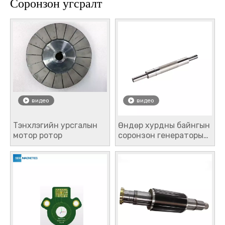
Соронзон угсралт
видео
видео
Тэнхлэгийн урсгалын
Өндөр хурдны байнгын
мотор ротор
соронзон генераторын
роторууд