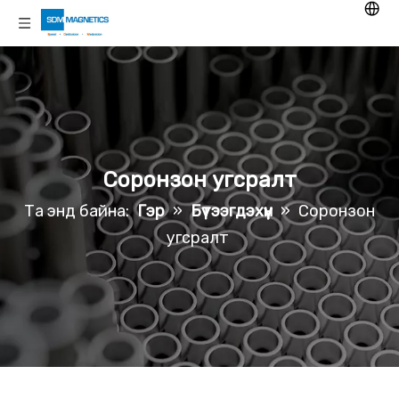
Соронзон угсралт
Та энд байна:
Гэр
»
Бүтээгдэхүүн
»
Соронзон
угсралт