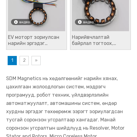
видео
видео
EV моторт зориулсан
Нарийвчлалтай
нарийн эргэдэг
байрлал тогтоох,
резолютор
хөдөлгөөнийг
удирдахад зориулсан
1
2
»
дэвшилтэт эргэдэг
резолютор мэдрэгчийг
бөөний худалдаа
SDM Magnetics нь хөдөлгөөнийг нарийн хянах,
цахилгаан жолоодлогын систем, мэдрэгч
програмууд, робот техник, үйлдвэрлэлийн
автоматжуулалт, автомашины систем, өндөр
хурдны эргэдэг төхөөрөмж зэрэгт зориулагдсан
тусгай соронзон угсралтаар хангадаг. Манай
соронзон угсралтын шийдлүүд нь Resolver, Motor
Stator and Rotors, Micro Coreless Motor