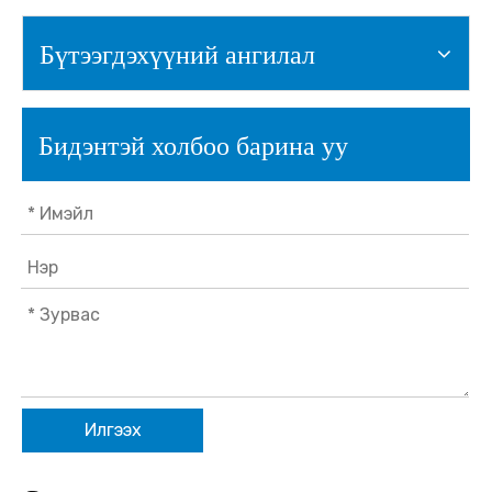
Бүтээгдэхүүний ангилал
Бидэнтэй холбоо барина уу
Илгээх