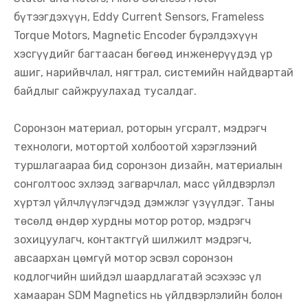
бүтээгдэхүүн, Eddy Current Sensors, Frameless
Torque Motors, Magnetic Encoder бүрэлдэхүүн
хэсгүүдийг багтаасан бөгөөд инженерүүдэд үр
ашиг, нарийвчлал, нягтрал, системийн найдвартай
байдлыг сайжруулахад тусалдаг.
Соронзон материал, роторын угсралт, мэдрэгч
технологи, мотортой холбоотой хэрэглээний
туршлагаараа бид соронзон дизайн, материалын
сонголтоос эхлээд загварчлал, масс үйлдвэрлэл
хүртэл үйлчлүүлэгчдэд дэмжлэг үзүүлдэг. Таны
төсөлд өндөр хурдны мотор ротор, мэдрэгч
зохицуулагч, контактгүй шилжилт мэдрэгч,
авсаархан цөмгүй мотор эсвэл соронзон
кодлогчийн шийдэл шаардлагатай эсэхээс үл
хамааран SDM Magnetics нь үйлдвэрлэлийн болон