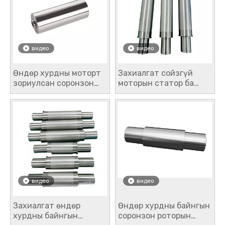
видео
видео
Өндөр хурдны моторт
Захиалгат сойзгүй
зориулсан соронзон
моторын статор ба
роторын эд анги
өндөр хурдны роторын
угсралт
видео
видео
Захиалгат өндөр
Өндөр хурдны байнгын
хурдны байнгын
соронзон роторын