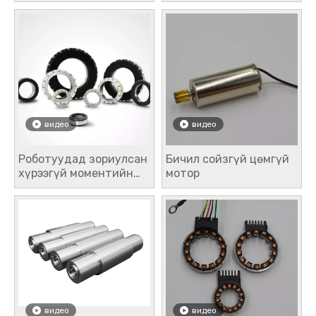
соронзон ротор ба
угсралт
статор-роторын
угсралт
видео
видео
Роботуудад зориулсан
Бичил сойзгүй цөмгүй
хүрээгүй моментийн
мотор
мотор
видео
видео