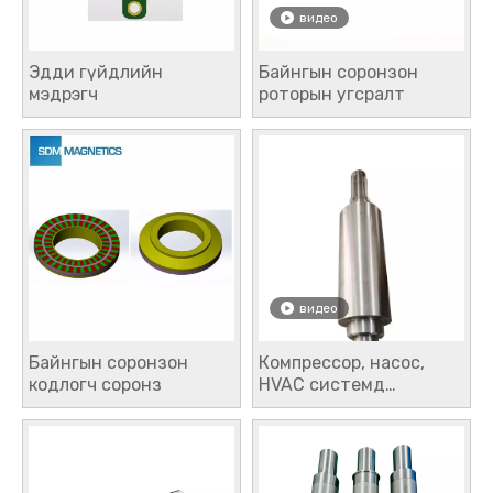
видео
Эдди гүйдлийн
Байнгын соронзон
мэдрэгч
роторын угсралт
видео
Байнгын соронзон
Компрессор, насос,
кодлогч соронз
HVAC системд
зориулсан өндөр
хурдны соронзон
роторууд