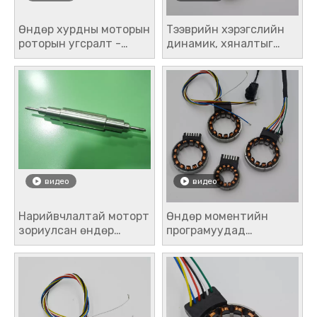
Өндөр хурдны моторын
Тээврийн хэрэгслийн
роторын угсралт -
динамик, хяналтыг
30000-200000RPM
сайжруулдаг
сойзгүй соронзон
автомашины
ротор
зэрэглэлийн
нарийвчлал мэдрэгч
шийдэгчид
видео
видео
Нарийвчлалтай моторт
Өндөр моментийн
зориулсан өндөр
програмуудад
хурдны моторын
зориулсан
роторын угсралт нь
үйлдвэрлэлийн
статор ба роторын үр
түвшний шийдэгч
ашиг, гүйцэтгэлийг
сайжруулдаг