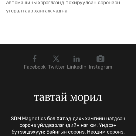
автомашины хэрэглээнд тохируулсан соронзон
угсралтаар хангаж чадна.
Facebook
Twitter
LinkedIn
Instagram
тавтай морил
SDM Magnetics бол Хятад дахь хамгийн нэгдсэн
соронз үйлдвэрлэгчдийн нэг юм. Үндсэн
бүтээгдэхүүн: Байнгын соронз, Неодим соронз,