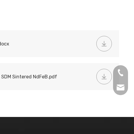
docx
+86-13
e SDM Sintered NdFeB.pdf
inquir