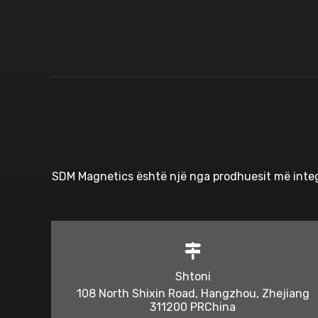
SDM Magnetics është një nga prodhuesit më integ
Shtoni
108 North Shixin Road, Hangzhou, Zhejiang
311200 PRChina