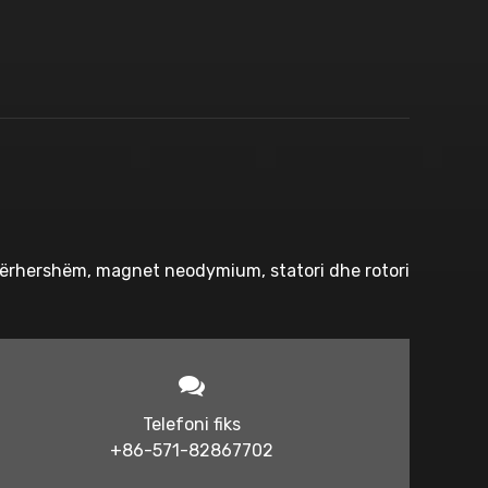
përhershëm, magnet neodymium, statori dhe rotori
Telefoni fiks
+86-571-82867702