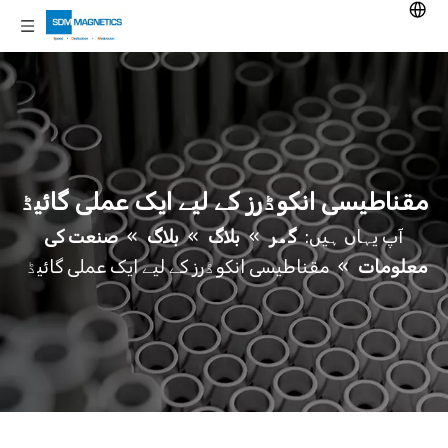
مقناطیسی انکوڈرز کے لیے ایک عملی گائیڈ
آپ یہاں ہیں:
گھر
»
بلاگ
»
بلاگ
»
صنعت کی
معلومات
»
مقناطیسی انکوڈرز کے لیے ایک عملی گائیڈ