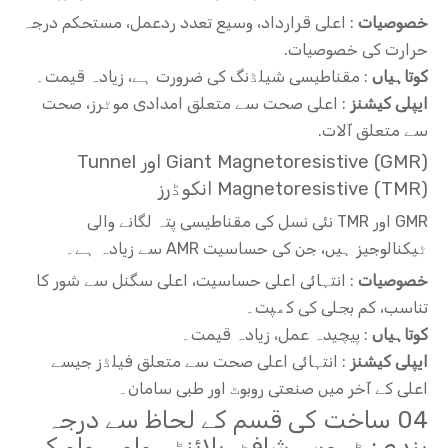
خصوصیات
: اعلی قرارداد، وسیع تعدد ردعمل، مستحکم درجہ
حرارت کی خصوصیات.
کوتاہیاں
: مقناطیسی شیلڈنگ کی ضرورت ہے، زیادہ قیمت۔
ایپلی کیشنز
: اعلی صحت سے متعلق امدادی موٹرز، صحت
سے متعلق آلات.
Giant Magnetoresistive (GMR) اور Tunnel
Magnetoresistive (TMR) انکوڈرز
GMR اور TMR نئی نسل کی مقناطیسی پتہ لگانے والی
ٹیکنالوجیز ہیں، جن کی حساسیت AMR سے زیادہ ہے۔
خصوصیات
: انتہائی اعلی حساسیت، اعلی سگنل سے شور کا
تناسب، کم بجلی کی کھپت۔
کوتاہیاں
: پیچیدہ عمل، زیادہ قیمت۔
ایپلی کیشنز
: انتہائی اعلی صحت سے متعلق فیلڈز جیسے
اعلی کے آخر میں صنعتی روبوٹ اور طبی سامان۔
04 ساخت کی قسم کے لحاظ سے درجہ
بندی: ٹھوس شافٹ، بلائنڈ ہولو، ہولو کے