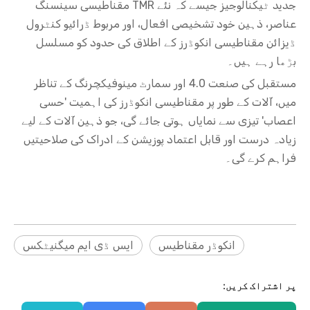
جدید ٹیکنالوجیز جیسے کہ نئے TMR مقناطیسی سینسنگ
عناصر، ذہین خود تشخیصی افعال، اور مربوط ڈرائیو کنٹرول
ڈیزائن مقناطیسی انکوڈرز کے اطلاق کی حدود کو مسلسل
بڑھا رہے ہیں۔
مستقبل کی صنعت 4.0 اور سمارٹ مینوفیکچرنگ کے تناظر
میں، آلات کے طور پر مقناطیسی انکوڈرز کی اہمیت 'حسی
اعصاب' تیزی سے نمایاں ہوتی جائے گی، جو ذہین آلات کے لیے
زیادہ درست اور قابل اعتماد پوزیشن کے ادراک کی صلاحیتیں
فراہم کرے گی۔
انکوڈر مقناطیس
ایس ڈی ایم میگنیٹکس
پر اشتراک کریں: