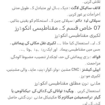
تلاش کریں۔
لائف سائیکل لاگت
: دیکھ بھال اور متبادل کے طویل مدتی
اخراجات پر غور کریں۔
سپلائی لیڈ ٹائم
: سپلائی چین کے استحکام کو یقینی بنائیں۔
07 خاص قسم کے مقناطیسی انکوڈرز
لکیری مقناطیسی انکوڈرز
کے لیے استعمال کیا جاتا ہے
لکیری نقل مکانی کی پیمائش
،
جس میں مقناطیسی پیمانہ اور ایک ریڈ ہیڈ ہوتا ہے۔
فوائد
: بڑی پیمائش کی حد، لچکدار تنصیب، مضبوط آلودگی
مزاحمت۔
ایپلی کیشنز
: CNC مشین ٹولز، کوآرڈینیٹ ماپنے والی مشینیں،
لکیری موٹرز۔
ملٹی ٹرن مطلق مقناطیسی انکوڈرز
استعمال کریں ۔
ویگینڈ توانائی کی کٹائی کی ٹیکنالوجی یا
گیئر ٹرانسمیشن میکانزم کا
مکینیکل ملٹی ٹرن گنتی حاصل
کرنے کے لیے