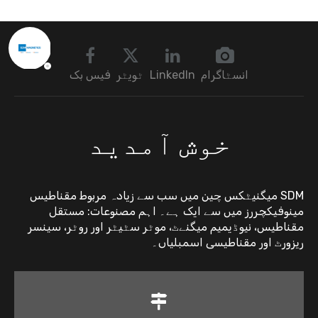
توڑتے ہیں؟
انسٹاگرام
LinkedIn
ٹویٹر
فیس بک
خوش آمدید
SDM میگنیٹکس چین میں سب سے زیادہ مربوط مقناطیس
مینوفیکچررز میں سے ایک ہے۔ اہم مصنوعات: مستقل
مقناطیس، نیوڈیمیم میگنےٹ، موٹر سٹیٹر اور روٹر، سینسر
ریزورٹ اور مقناطیسی اسمبلیاں۔