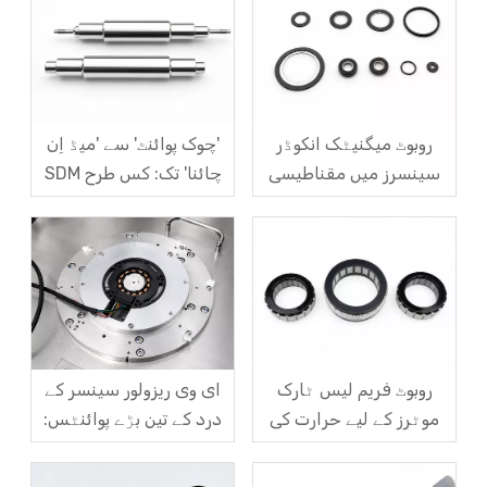
تجزیہ
روبوٹ میگنیٹک انکوڈر
'چوک پوائنٹ' سے 'میڈ اِن
سینسرز میں مقناطیسی
چائنا' تک: کس طرح SDM
کوڈ ڈسک کے زاویہ بہاؤ کو
مقناطیسی لیویٹیشن موٹر
کیسے حل کریں؟
روٹرز میں گھریلو طاقت
بناتا ہے
روبوٹ فریم لیس ٹارک
ای وی ریزولور سینسر کے
موٹرز کے لیے حرارت کی
درد کے تین بڑے پوائنٹس:
کھپت، انضمام، اور لاگت
درستگی، انشانکن اور لاگت
کے چیلنجز
کے درمیان مشکل تجارت