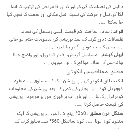
دالوں کی تعداد کو گن کر اور A اور B مراحل کی ترتیب کا اندازہ
لگا کر، نقل و حرکت کی نسبتہ نقل مکانی اور سمت کا تعین کیا
جا سکتا ہے۔
فوائد
: سادہ ساخت، کم قیمت، اعلی ردعمل کی تعدد.
نقصانات
: پاور گرنے کے بعد پوزیشن کی معلومات ختم ہو جاتی
ہے، جس کے لیے دوبارہ گھر جانا پڑتا ہے۔
ایپلی کیشنز
: مسلسل گردش، رفتار کنٹرول، اور واضح حوالہ
پوائنٹس کے ساتھ مواقع کے لیے موزوں ہے۔
مطلق مقناطیسی انکوڈرز
ایک مطلق انکوڈر کی ہر پوزیشن ایک کے مساوی ہے
منفرد
ڈیجیٹل کوڈ
۔ یہ بجلی کی کمی کے بعد پوزیشن کی معلومات
کو برقرار رکھتا ہے اور پاور اپ پر فوری طور پر موجودہ پوزیشن
کی قیمت حاصل کرتا ہے۔
سنگل ٹرن مطلق
: 360° رینج کے اندر، ہر پوزیشن کا ایک
منفرد کوڈ ہوتا ہے۔ کوڈ سائیکل 360° سے تجاوز کرنے کے
بعد۔