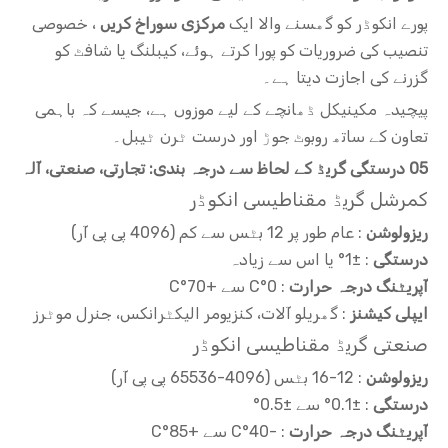
پورے انکوڈر کو گھسنے والا ایک
مرکزی سوراخ کریں
، خصوصی
تنصیب کی ضروریات کو پورا کرتے ہوئے، کیبلنگ یا شافٹ کو
گزرنے کی اجازت دیتا ہے۔
پیچیدہ مکینیکل ڈھانچے کے لیے موزوں ہے، جیسے کہ باہمی
تعاون کے ساتھ روبوٹ جوڑ اور درست ٹرن ٹیبل۔
05 درستگی گریڈ کے لحاظ سے درجہ بندی: تجارتی، صنعتی، آلہ
کمرشل گریڈ مقناطیسی انکوڈر
ریزولوشن
: عام طور پر 12 بٹس سے کم (4096 پی پی آر)
درستگی
: ±1° یا اس سے زیادہ
آپریٹنگ درجہ حرارت
: 0°C سے +70°C
ایپلی کیشنز
: گھریلو آلات، کنزیومر الیکٹرانکس، جنرل موٹرز
صنعتی گریڈ مقناطیسی انکوڈر
ریزولوشن
: 12-16 بٹس (4096-65536 پی پی آر)
درستگی
: ±0.1° سے ±0.5°
آپریٹنگ درجہ حرارت
: -40°C سے +85°C