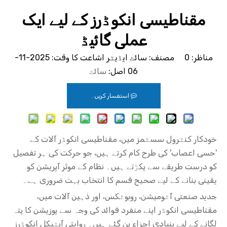
مقناطیسی انکوڈرز کے لیے ایک
عملی گائیڈ
مناظر:
0
مصنف: سائٹ ایڈیٹر اشاعت کا وقت: 2025-11-
06 اصل:
سائٹ
استفسار کریں۔
خودکار کنٹرول سسٹمز میں، مقناطیسی انکوڈر آلات کے
'حسی اعصاب' کی طرح کام کرتے ہیں، جو حرکت کی ہر تفصیل
کو درست طریقے سے پکڑتے ہیں۔ نظام کے موثر آپریشن کو
یقینی بنانے کے لیے صحیح قسم کا انتخاب بہت ضروری ہے۔
جدید صنعتی آٹومیشن، روبوٹکس، اور ذہین آلات میں،
مقناطیسی انکوڈر اپنے منفرد فوائد کی وجہ سے پوزیشن کا پتہ
لگانے کے لیے بنیادی اجزاء بن گئے ہیں۔ روایتی آپٹیکل انکوڈرز