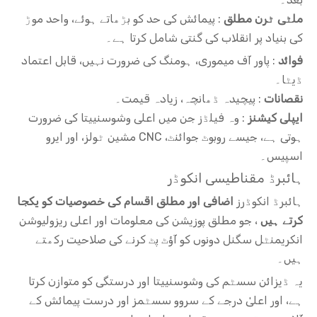
ملٹی ٹرن مطلق
: پیمائش کی حد کو بڑھاتے ہوئے، واحد موڑ
کی بنیاد پر انقلاب کی گنتی شامل کرتا ہے۔
فوائد
: پاور آف میموری، ہومنگ کی ضرورت نہیں، قابل اعتماد
ڈیٹا۔
نقصانات
: پیچیدہ ڈھانچہ، زیادہ قیمت۔
ایپلی کیشنز
: وہ فیلڈز جن میں اعلی وشوسنییتا کی ضرورت
ہوتی ہے، جیسے روبوٹ جوائنٹ، CNC مشین ٹولز، اور ایرو
اسپیس۔
ہائبرڈ مقناطیسی انکوڈر
ہائبرڈ انکوڈرز
اضافی اور مطلق اقسام کی خصوصیات کو یکجا
کرتے ہیں
، جو مطلق پوزیشن کی معلومات اور اعلی ریزولیوشن
انکریمنٹل سگنل دونوں کو آؤٹ پٹ کرنے کی صلاحیت رکھتے
ہیں۔
یہ ڈیزائن سسٹم کی وشوسنییتا اور درستگی کو متوازن کرتا
ہے، اور اعلیٰ درجے کے سروو سسٹمز اور درست پیمائش کے