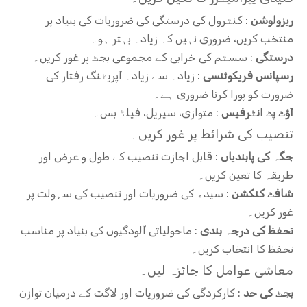
ریزولوشن
: کنٹرول کی درستگی کی ضروریات کی بنیاد پر
منتخب کریں، ضروری نہیں کہ زیادہ بہتر ہو۔
درستگی
: سسٹم کی خرابی کے مجموعی بجٹ پر غور کریں۔
رسپانس فریکوئنسی
: زیادہ سے زیادہ آپریٹنگ رفتار کی
ضرورت کو پورا کرنا ضروری ہے۔
آؤٹ پٹ انٹرفیس
: متوازی، سیریل، فیلڈ بس۔
تنصیب کی شرائط پر غور کریں۔
جگہ کی پابندیاں
: قابل اجازت تنصیب کے طول و عرض اور
طریقہ کا تعین کریں۔
شافٹ کنکشن
: سیدھ کی ضروریات اور تنصیب کی سہولت پر
غور کریں۔
تحفظ کی درجہ بندی
: ماحولیاتی آلودگیوں کی بنیاد پر مناسب
تحفظ کا انتخاب کریں۔
معاشی عوامل کا جائزہ لیں۔
بجٹ کی حد
: کارکردگی کی ضروریات اور لاگت کے درمیان توازن