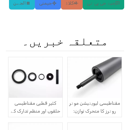
چیٹ جی پی ٹی
کلاڈ
جیمنی
الجھن
متعلقہ خبریں۔
مقناطیسی لیویٹیشن موٹر
کثیر قطبی مقناطیسی
روٹرز کا متحرک توازن:
حلقوں اور منظم تدارک کے
G1.0 اور G2.5 معیارات اور
حل میں 'قطبی ہم آہنگی
جانچ کے عمل کا ایک جامع
انحراف' کا مسئلہ