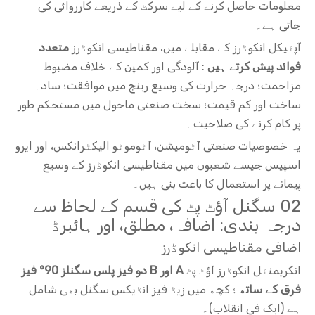
معلومات حاصل کرنے کے لیے سرکٹ کے ذریعے کارروائی کی
جاتی ہے۔
آپٹیکل انکوڈرز کے مقابلے میں، مقناطیسی انکوڈرز
متعدد
فوائد پیش کرتے ہیں
: آلودگی اور کمپن کے خلاف مضبوط
مزاحمت؛ درجہ حرارت کی وسیع رینج میں موافقت؛ سادہ
ساخت اور کم قیمت؛ سخت صنعتی ماحول میں مستحکم طور
پر کام کرنے کی صلاحیت۔
یہ خصوصیات صنعتی آٹومیشن، آٹوموٹو الیکٹرانکس، اور ایرو
اسپیس جیسے شعبوں میں مقناطیسی انکوڈرز کے وسیع
پیمانے پر استعمال کا باعث بنی ہیں۔
02 سگنل آؤٹ پٹ کی قسم کے لحاظ سے
درجہ بندی: اضافہ، مطلق، اور ہائبرڈ
اضافی مقناطیسی انکوڈرز
انکریمنٹل انکوڈرز آؤٹ پٹ
A اور B دو فیز پلس سگنلز 90° فیز
فرق کے ساتھ
؛ کچھ میں زیڈ فیز انڈیکس سگنل بھی شامل
ہے (ایک فی انقلاب)۔