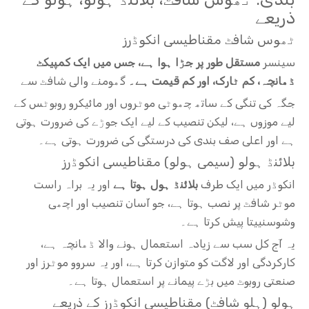
ذریعے
ٹھوس شافٹ مقناطیسی انکوڈرز
سینسر
مستقل طور پر جڑا ہوا ہے، جس میں ایک کمپیکٹ
ڈھانچہ، کم ٹارک، اور کم قیمت ہے۔
گھومنے والی شافٹ سے
جگہ کی تنگی کے ساتھ چھوٹی موٹروں اور مائیکرو روبوٹس کے
لیے موزوں ہے، لیکن تنصیب کے لیے ایک جوڑے کی ضرورت ہوتی
ہے اور اعلی صف بندی کی درستگی کی ضرورت ہوتی ہے۔
بلائنڈ ہولو (سیمی ہولو) مقناطیسی انکوڈرز
انکوڈر میں ایک طرف
بلائنڈ ہول ہوتا ہے
اور یہ براہ راست
موٹر شافٹ پر نصب ہوتا ہے، جو آسان تنصیب اور اچھی
وشوسنییتا پیش کرتا ہے۔
یہ آج کل سب سے زیادہ استعمال ہونے والا ڈھانچہ ہے،
کارکردگی اور لاگت کو متوازن کرتا ہے، اور یہ سروو موٹرز اور
صنعتی روبوٹ میں بڑے پیمانے پر استعمال ہوتا ہے۔
ہولو (ہلو شافٹ) مقناطیسی انکوڈرز کے ذریعے