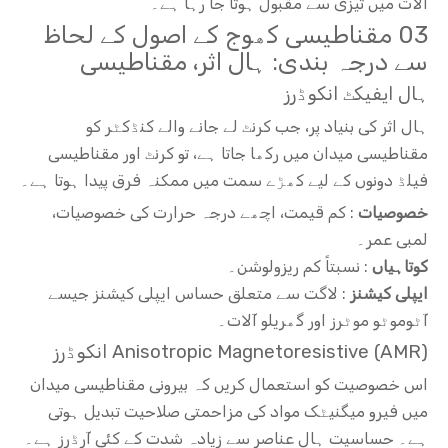
آلات میں تیزی سے مقبول ہوتا جا رہا ہے۔
03 مقناطیسی کھوج کے اصول کے لحاظ
سے درجہ بندی: ہال اثر، مقناطیسی
ہال ایفیکٹ انکوڈرز
ہال اثر کی بنیاد پر، جب کرنٹ لے جانے والے کنڈکٹر کو
مقناطیسی میدان میں رکھا جاتا ہے، تو کرنٹ اور مقناطیسی
فیلڈ دونوں کے لیے کھڑے سمت میں ممکنہ فرق پیدا ہوتا ہے۔
خصوصیات
: کم قیمت، اچھے درجہ حرارت کی خصوصیات،
لمبی عمر۔
کوتاہیاں
: نسبتاً کم ریزولوشن۔
ایپلی کیشنز
: لاگت سے متعلق حساس ایپلی کیشنز جیسے
آٹوموٹو موٹرز اور گھریلو آلات۔
Anisotropic Magnetoresistive (AMR) انکوڈرز
اس خصوصیت کو استعمال کریں کہ بیرونی مقناطیسی میدان
میں فیرو میگنیٹک مواد کی مزاحمتی صلاحیت تبدیل ہوتی
ہے۔ حساسیت ہال عناصر سے زیادہ شدت کے کئی آرڈرز ہے۔