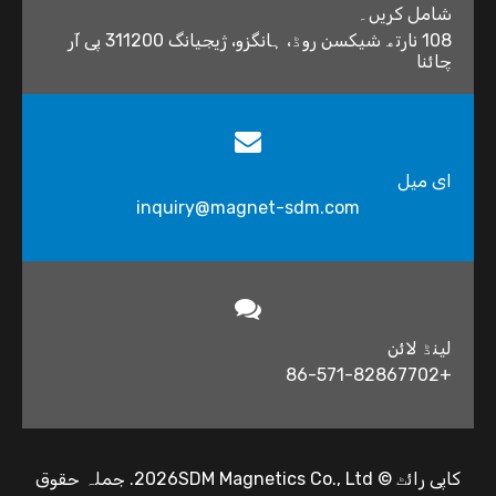
شامل کریں۔
108 نارتھ شیکسن روڈ، ہانگزو، ژیجیانگ 311200 پی آر
چائنا
ای میل
inquiry@magnet-sdm.com
لینڈ لائن
+86-571-82867702
کاپی رائٹ ©
2026
SDM Magnetics Co., Ltd. جملہ حقوق