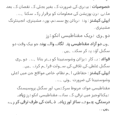
خصوصیات
: بیٹری کی ضرورت کے بغیر بجلی کے نقصان کے بعد
ملٹی ٹرن پوزیشن کی معلومات کو برقرار رکھ سکتا ہے۔
ایپلی کیشنز
: ونڈ ٹربائن پچ سسٹم، پورٹ مشینری، انجینئرنگ
مشینری۔
دوہری ٹریک مقناطیسی انکوڈرز
ہوں
دو آزاد مقناطیسی پتہ لگانے والے یونٹ
جو بیک وقت دو
سگنل آؤٹ پٹ کر سکتے ہیں۔
فوائد
: بے کار ڈیزائن وشوسنییتا کو بہتر بناتا ہے۔ دوہری
سگنل غلطی کی تلافی کی سہولت فراہم کرتے ہیں۔
ایپلی کیشنز
: حفاظتی اہم نظام، خاص مواقع جن میں اعلی
وشوسنییتا کی ضرورت ہوتی ہے۔
مقناطیسی مواد، مربوط سرکٹس، اور سگنل پروسیسنگ
ٹیکنالوجیز میں ترقی کے ساتھ، مقناطیسی انکوڈرز
زیادہ
درستگی، چھوٹے سائز اور زیادہ ذہانت کی طرف ترقی کر رہے
ہیں۔
.