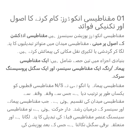
01 مقناطیسی انکوڈرز: کام کرنے کا اصول
اور تکنیکی فوائد
مقناطیسی انکوڈرز پوزیشن سینسرز ہیں
مقناطیسی انڈکشن
کے اصول پر مبنی
، مقناطیسی میدان میں متواتر تبدیلیوں کا پتہ
لگا کر گردشی یا لکیری نقل مکانی کی پیمائش کرتے ہیں۔
بنیادی اجزاء میں تین حصے شامل ہیں:
ایک مقناطیسی
پیمانہ/رنگ، ایک مقناطیسی سینسر، اور ایک سگنل پروسیسنگ
سرکٹ
.
مقناطیسی پیمانہ یا انگوٹھی نے N/S مقناطیسی قطبوں کو
یکساں طور پر ترتیب دیا ہے، جس سے وقفہ وقفہ سے
مقناطیسی میدان کی تقسیم ہوتی ہے۔ جب مقناطیسی پیمانے
اور سینسر کے درمیان رشتہ دار حرکت ہوتی ہے، تو مقناطیسی
سینسنگ عنصر مقناطیسی فیلڈ کی تبدیلی کا پتہ لگاتا ہے اور
متعلقہ برقی سگنل نکالتا ہے، جس کے بعد پوزیشن کی