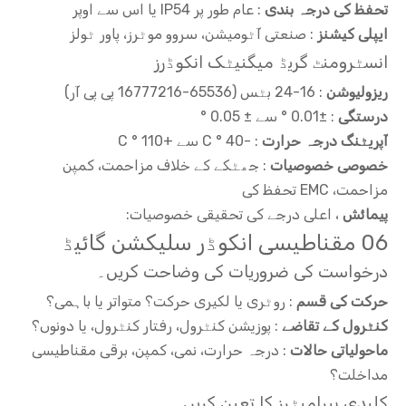
تحفظ کی درجہ بندی
: عام طور پر IP54 یا اس سے اوپر
ایپلی کیشنز
: صنعتی آٹومیشن، سروو موٹرز، پاور ٹولز
انسٹرومنٹ گریڈ میگنیٹک انکوڈرز
ریزولیوشن
: 16-24 بٹس (65536-16777216 پی پی آر)
درستگی
: ±0.01 ° سے ± 0.05 °
آپریٹنگ درجہ حرارت
: -40 ° C سے +110 ° C
خصوصی خصوصیات
: جھٹکے کے خلاف مزاحمت، کمپن
مزاحمت، EMC تحفظ کی
پیمائش
، اعلی درجے کی تحقیقی خصوصیات:
06 مقناطیسی انکوڈر سلیکشن گائیڈ
درخواست کی ضروریات کی وضاحت کریں۔
حرکت کی قسم
: روٹری یا لکیری حرکت؟ متواتر یا باہمی؟
کنٹرول کے تقاضے
: پوزیشن کنٹرول، رفتار کنٹرول، یا دونوں؟
ماحولیاتی حالات
: درجہ حرارت، نمی، کمپن، برقی مقناطیسی
مداخلت؟
کلیدی پیرامیٹرز کا تعین کریں۔