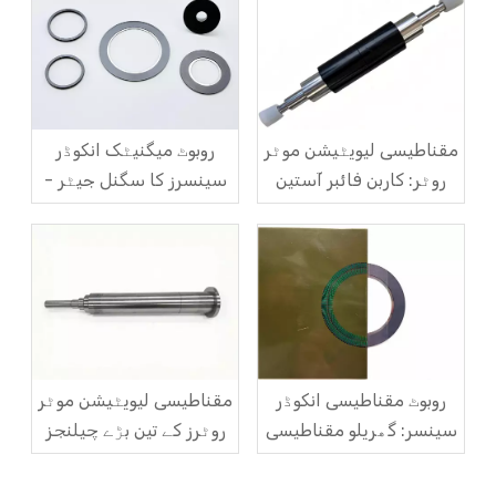
مقناطیسی لیویٹیشن موٹر
روبوٹ میگنیٹک انکوڈر
روٹر: کاربن فائبر آستین
سینسرز کا سگنل جیٹر -
کی طاقت اور مقناطیس
علامتی علاج سے لے کر
اسٹیل کے لئے تیز رفتار
منظم جڑ کی وجہ کے حل
سینٹرفیوگل اینٹی
تک
کریکنگ حل
روبوٹ مقناطیسی انکوڈر
مقناطیسی لیویٹیشن موٹر
سینسر: گھریلو مقناطیسی
روٹرز کے تین بڑے چیلنجز
کوڈ ڈسکس کس طرح
اور ان کے حل
درآمدی اجارہ داری کو