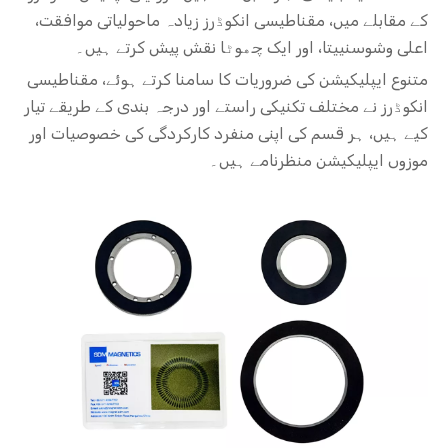
کے مقابلے میں، مقناطیسی انکوڈرز زیادہ ماحولیاتی موافقت،
اعلی وشوسنییتا، اور ایک چھوٹا نقش پیش کرتے ہیں۔
متنوع ایپلیکیشن کی ضروریات کا سامنا کرتے ہوئے، مقناطیسی
انکوڈرز نے مختلف تکنیکی راستے اور درجہ بندی کے طریقے تیار
کیے ہیں، ہر قسم کی اپنی منفرد کارکردگی کی خصوصیات اور
موزوں ایپلیکیشن منظرنامے ہیں۔