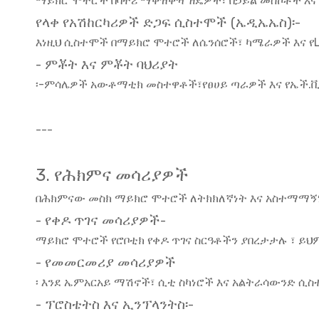
ማይክሮ ሞተሮች በባትሪ ማቀዝቀዣ ዘዴዎች፣ በኃይል መስኮቶች እና
የላቀ የአሽከርካሪዎች ድጋፍ ሲስተሞች (ኤዲኤኤስ)፡-
እነዚህ ሲስተሞች በማይክሮ ሞተሮች ለሴንሰሮች፣ ካሜራዎች እና 
- ምቾት እና ምቾት ባህሪያት
፡-ምሳሌዎች አውቶማቲክ መስተዋቶች፣የፀሀይ ጣራዎች እና የኤች.ቪ.
---
3. የሕክምና መሳሪያዎች
በሕክምናው መስክ ማይክሮ ሞተሮች ለትክክለኛነት እና አስተማማኝነ
- የቀዶ ጥገና መሳሪያዎች-
ማይክሮ ሞተሮች የሮቦቲክ የቀዶ ጥገና ስርዓቶችን ያበረታታሉ ፣ ይህ
- የመመርመሪያ መሳሪያዎች
፡ እንደ ኤምአርአይ ማሽኖች፣ ሲቲ ስካነሮች እና አልትራሳውንድ 
- ፕሮስቴትስ እና ኢንፕላንትስ፡-