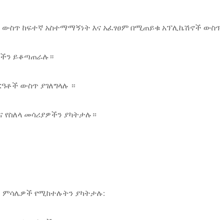
ኔታ ውስጥ ከፍተኛ አስተማማኝነት እና አፈፃፀም በሚጠይቁ አፕሊኬሽኖች ውስ
ሎችን ይቆጣጠራሉ።
ርዓቶች ውስጥ ያገለግላሉ ።
ና የስለላ መሳሪያዎችን ያካትታሉ።
. ምሳሌዎች የሚከተሉትን ያካትታሉ: