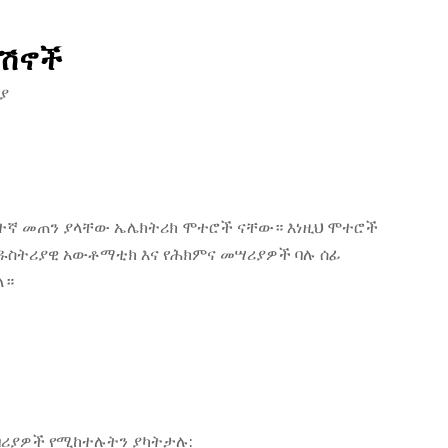
ኬሽኖች
ያ
አነስተኛ መጠን ያላቸው ኤሌክትሪክ ሞተሮች ናቸው። እነዚህ ሞተሮች
ዱስትሪያዊ አውቶማቲክ እና የሕክምና መሣሪያዎች ባሉ ሰፊ
ለ።
በሪያዎች የሚከተሉትን ያካትታሉ: