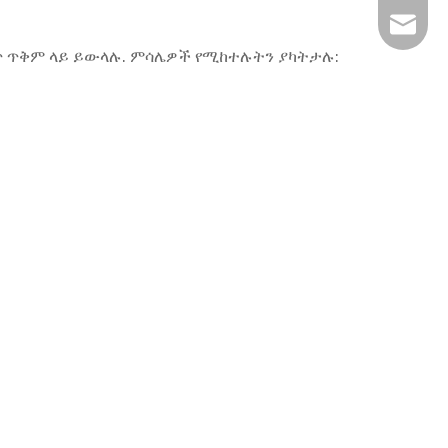
inquir
ጥ ጥቅም ላይ ይውላሉ. ምሳሌዎች የሚከተሉትን ያካትታሉ: