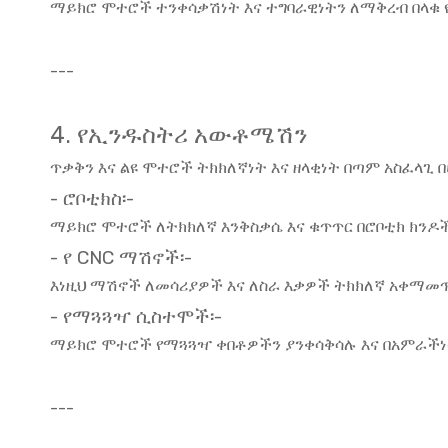
ማይክሮ ሞተሮች ተንቀሳቃሽነት እና ተግባራዊነትን ለማቅረብ በላቁ 
---
4. የኢንዱስትሪ አውቶሜሽን
ጥቃቅን እና ልዩ ሞተሮች ትክክለኛነት እና ዘላቂነት በጣም አስፈላ
- ሮቦቲክስ፡-
ማይክሮ ሞተሮች ለትክክለኛ እንቅስቃሴ እና ቁጥጥር በሮቦቲክ ክንዶች
- የ CNC ማሽኖች፡-
እነዚህ ማሽኖች ለመሳሪያዎች እና ለስራ እቃዎች ትክክለኛ አቀማ
- የማጓጓዣ ሲስተሞች፡-
ማይክሮ ሞተሮች የማጓጓዣ ቀበቶዎችን ያንቀሳቅሳሉ እና በአምራችነ
---