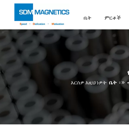
ቤት
ምርቶች
እርስዎ እዚህ ነዎት
ቤት
፡ »