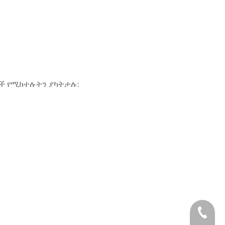
ዎች የሚከተሉትን ያካትታሉ:
+ 86-13