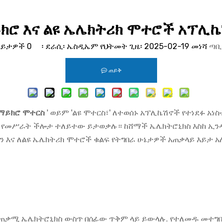
ክሮ እና ልዩ ኤሌክትሪክ ሞተሮች አፕሊ
እይታዎች
0
፡ ደራሲ፡ ኤስዲኤም የህትመት ጊዜ፡ 2025-02-19 መነሻ
ጣቢ
ጠይቅ
ማይክሮ ሞተርስ
' ወይም 'ልዩ ሞተርስ፣' ለተወሰኑ አፕሊኬሽኖች የተነደፉ 
ጥ የመሥራት ችሎታ ተለይተው ይታወቃሉ። ከሸማች ኤሌክትሮኒክስ እስከ ኢን
እና ለልዩ ኤሌክትሪክ ሞተሮች ቁልፍ የትግበራ ሁኔታዎች አጠቃላይ እይታ አ
ተጠቃሚ ኤሌክትሮኒክስ ውስጥ በሰፊው ጥቅም ላይ ይውላሉ. የተለመዱ መተግ