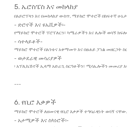
5. ኤሮስፔስ እና መከላከያ
በአይሮፕላን እና በመከላከያ ውስጥ, ማይክሮ ሞተሮች በከፍተኛ ሁ
- ድሮኖች እና ዩኤቪዎች፡-
የማይክሮ ሞተሮች ፕሮፐለርን፣ ካሜራዎችን እና ሌሎች ወሳኝ ክፍ
- ሳተላይቶች-
ማይክሮ ሞተሮች በአንቴና አቀማመጥ እና በፀሐይ ፓነል መዘርጋት ስ
- ወታደራዊ መሳሪያዎች
፡ አፕሊኬሽኖች ኢላማ አድራጊ ስርዓቶችን፣ ሚሳኤሎችን መመሪያ እ
---
6. የቢሮ እቃዎች
ማይክሮ ሞተሮች ለዘመናዊ የቢሮ እቃዎች ተግባራዊነት ወሳኝ ናቸው
- አታሚዎች እና ስካነሮች፡-