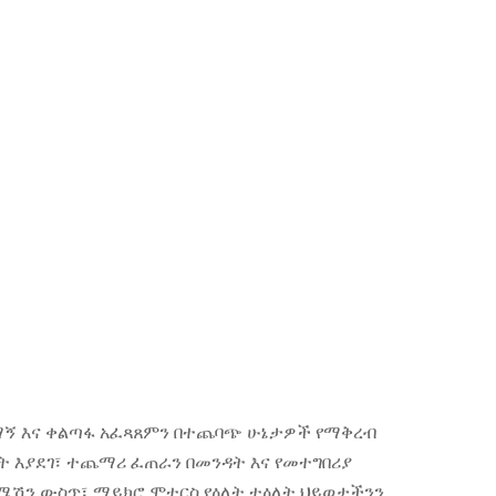
ማኝ እና ቀልጣፋ አፈጻጸምን በተጨባጭ ሁኔታዎች የማቅረብ
 እያደገ፣ ተጨማሪ ፈጠራን በመንዳት እና የመተግበሪያ
ሽን ውስጥ፣ ማይክሮ ሞተርስ የዕለት ተዕለት ህይወታችንን