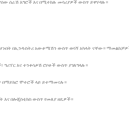
የሰው ሰራሽ እግሮች እና በሚተከሉ መሳሪያዎች ውስጥ ይዋሃዳሉ።
ጊ በሆኑበት በኢንዱስትሪ አውቶሜሽን ውስጥ ወሳኝ አካላት ናቸው። ማመልከቻ
፣ ግሪፐር እና ተንቀሳቃሽ ሮቦቶች ውስጥ ያገለግላሉ።
መጥ በማይክሮ ሞተሮች ላይ ይተማመናሉ።
ት እና በሎጂስቲክስ ውስጥ የመለያ ዘዴዎች።