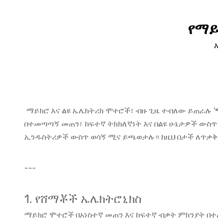
የማይ
ማይክሮ እና ልዩ ኤሌክትሪክ ሞተሮች፣ ብዙ ጊዜ ተብለው ይጠራሉ '
በተመጣጣኝ መጠን፣ ከፍተኛ ትክክለኛነት እና በልዩ ሁኔታዎች ውስ
ኢንዱስትሪዎች ውስጥ ወሳኝ ሚና ይጫወታሉ። ከዚህ በታች ለጥቃቅን 
---
1. የሸማቾች ኤሌክትሮኒክስ
ማይክሮ ሞተሮች በአነስተኛ መጠን እና ከፍተኛ ብቃት ምክንያት በ