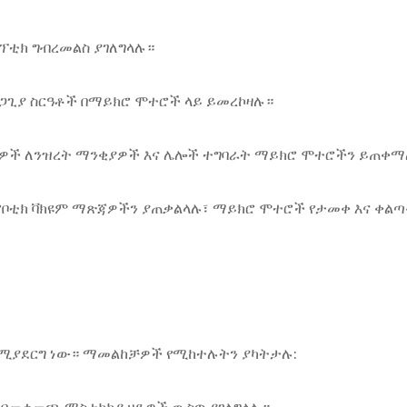
ፕቲክ ግብረመልስ ያገለግላሉ።
ረጋጊያ ስርዓቶች በማይክሮ ሞተሮች ላይ ይመረኮዛሉ።
ሳሪያዎች ለንዝረት ማንቂያዎች እና ሌሎች ተግባራት ማይክሮ ሞተሮችን ይጠቀ
የሮቦቲክ ቫክዩም ማጽጃዎችን ያጠቃልላሉ፣ ማይክሮ ሞተሮች የታመቀ እና ቀልጣ
የሚያደርግ ነው። ማመልከቻዎች የሚከተሉትን ያካትታሉ: