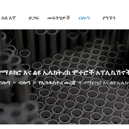
ስለ እኛ
ድጋፍ
መፍትሄዎች
ብሎግ
ያግኙን
የማይክሮ እና ልዩ ኤሌክትሪክ ሞተሮች አፕሊኬሽኖ
ብሎግ
»
ብሎግ
»
የኢንዱስትሪ መረጃ
»
የማይክሮ እና ልዩ ኤሌ