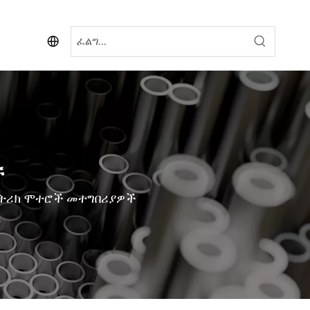
ች
ክትሪክ ሞተሮች መተግበሪያዎች