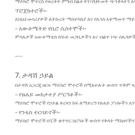
ማይክሮ ሞተርስ የወረቀት ምግብ ስልቶችን፣የህትመት ጭንቅላትን እ
ፕሮጀክተሮች፡-
እነዚህ መሳሪያዎች ለትኩረት ማስተካከያ እና የሌንስ አቀማመጥ 
- አውቶሜትድ የቢሮ ሲስተሞች፡-
ምሳሌዎች አውቶማቲክ የሰነድ መጋቢዎችን እና ብልጥ ነጭ ሰሌዳዎ
---
7. ታዳሽ ኃይል
በታዳሽ ኢነርጂ ዘርፍ ማይክሮ ሞተሮች በሚከተሉት ውስጥ ጥቅም 
- የፀሐይ መከታተያ ሥርዓቶች፡-
ማይክሮ ሞተሮች የኃይል ቀረጻን ከፍ ለማድረግ የፀሐይ ፓነሎችን አን
- የንፋስ ተርባይኖች፡-
ማይክሮ ሞተሮች በፒች ቁጥጥር ስርዓቶች ውስጥ የቅላት ማእዘኖች