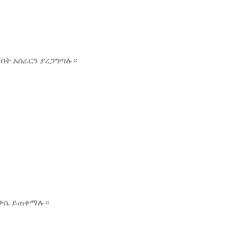
በት አሰራርን ያረጋግጣሉ።
ስቃሴ ይጠቀማሉ።