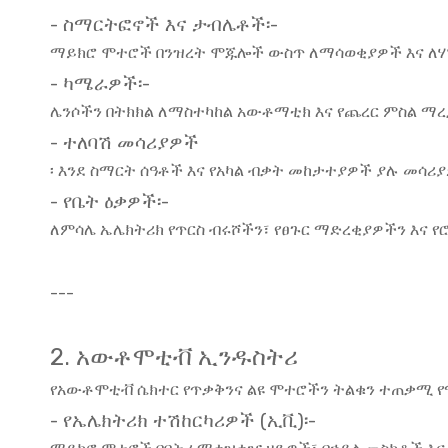
- ስማርትፎኖች እና ታብሌቶች፡-
ማይክሮ ሞተሮች በንዝረት ሞጁሎች ውስጥ ለማሳወቂያዎች እና ለሃ
- ካሜራዎች፡-
ሌንሶችን በትክክል ለማስተካከል አውቶማቲክ እና የጨረር ምስል ማ
- ተለባሽ መሳሪያዎች
፡ እንደ ስማርት ሰዓቶች እና የአካል ብቃት መከታተያዎች ያሉ መ
- የቤት ዕቃዎች፡-
ለምሳሌ ኤሌክትሪክ የጥርስ ብሩሾችን፣ የፀጉር ማድረቂያዎችን እና 
---
2. አውቶሞቲቭ ኢንዱስትሪ
የአውቶሞቲቭ ሴክተር የጥቃቅንና ልዩ ሞተሮችን ትልቁን ተጠቃሚ 
- የኤሌክትሪክ ተሽከርካሪዎች (ኢቪ)፡-