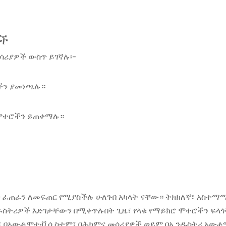
ዎች
ሳሪያዎች ውስጥ ይገኛሉ፡-
ሎችን ያመነጫሉ።
 ሞተሮችን ይጠቀማሉ።
ጥ ፈጠራን ለመፍጠር የሚያስችሉ ሁለገብ አካላት ናቸው። ትክክለኛ፣ አስተማ
ስትሪዎች እድገታቸውን በሚቀጥሉበት ጊዜ፣ የላቁ የማይክሮ ሞተሮችን ፍላጎት
 በአውቶሞቲቭ ሲስተም፣ በሕክምና መሳሪያዎች ወይም በኢንዱስትሪ አውቶሜ