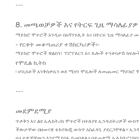
---
8. መጫወቻዎች እና የትርፍ ጊዜ ማሳለፊያ
ማይክሮ ሞተሮች እንዲሁ በአሻንጉሊት እና በትርፍ ጊዜ ማሳለፊያ መ
- የርቀት መቆጣጠሪያ ተሽከርካሪዎች፡-
ማይክሮ ሞተሮች ዊልስን፣ ፕሮፐለርን እና ሌሎች ተንቀሳቃሽ ክፍ
የሞዴል ኪትስ
፡ ሆቢስቶች እንቅስቃሴን ወደ ሚዛን ሞዴሎች ለመጨመር ማይክሮ
---
መደምደሚያ
ጥቃቅን እና ልዩ ኤሌክትሪክ ሞተሮች በተለያዩ ኢንዱስትሪዎች ውስ
ችሎታቸው በዘመናዊ ቴክኖሎጂ ውስጥ አስፈላጊ ያደርጋቸዋል። ኢንዱ
ሁኔታዎቻቸውን እንደሚያሰፋ ይጠበቃል። በተጠቃሚ ኤሌክትሮኒክስ፣