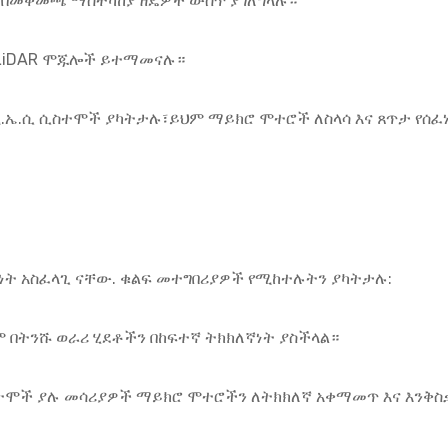
 በመቀመጫ ማስተካከያ ዘዴዎች ውስጥ ያገለግላሉ።
የLiDAR ሞጁሎች ይተማመናሉ።
ኤ.ሲ ሲስተሞች ያካትታሉ፣ይህም ማይክሮ ሞተሮች ለስላሳ እና ጸጥታ የሰፈነ
ት አስፈላጊ ናቸው. ቁልፍ መተግበሪያዎች የሚከተሉትን ያካትታሉ:
ም በትንሹ ወራሪ ሂደቶችን በከፍተኛ ትክክለኛነት ያስችላል።
ሲስተሞች ያሉ መሳሪያዎች ማይክሮ ሞተሮችን ለትክክለኛ አቀማመጥ እና እንቅ