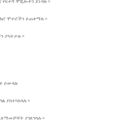
ና የፍተሻ ሞጁሎችን ይነዳሉ።
ማይክሮ ሞተሮችን ይጠቀማሉ።
ችን ያካትታሉ።
ላይ ይውላሉ
ግል ያስተካክላሉ።
ን ለማመቻቸት ያገለግላሉ።