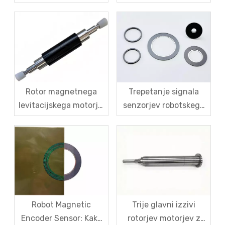
stroškovni izzivi za
Težaven kompromis
robotske navorne
med natančnostjo,
motorje brez okvirja
kalibracijo in stroški
Rotor magnetnega
Trepetanje signala
levitacijskega motorja:
senzorjev robotskega
trdnost tulca iz
magnetnega kodirnika
ogljikovih vlaken in
– od zdravljenja
visokohitrostne
simptomov do
centrifugalne rešitve
sistematičnega
proti razpokam za
reševanja vzroka
magnetno jeklo
Robot Magnetic
Trije glavni izzivi
Encoder Sensor: Kako
rotorjev motorjev z