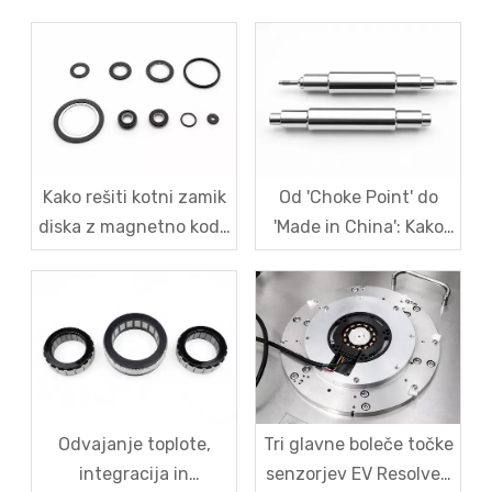
Kako rešiti kotni zamik
Od 'Choke Point' do
diska z magnetno kodo
'Made in China': Kako
v senzorjih robotskega
SDM kuje domačo moč
magnetnega
v rotorjih motorjev z
kodirnika?
magnetno levitacijo
Odvajanje toplote,
Tri glavne boleče točke
integracija in
senzorjev EV Resolver: