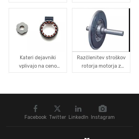
domači diski z
magnetno levitacijo in
magnetno kodo
njihove rešitve
prekinejo uvozni
monopol?
Kateri dejavniki
Razčlenitev stroškov
vplivajo na ceno
rotorja motorja z
senzorjev EV Resolver?
aksialnim tokom:
Razumevanje logike
magneti, železno jedro
navajanja v enem
ali inkapsulacija – kaj
članku
ima največji delež?
Facebook
Twitter
LinkedIn
Instagram