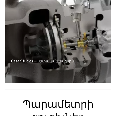
Case Studies — Մշտական ​​մագնիս
Պարամետրի