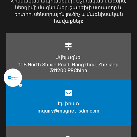
Հիմնական ապրանքներ. Մշտական ​​մագնիս,
նեոդիմի մագնիսներ, շարժիչի ստատոր և
ռոտոր, սենսորային լուծիչ և մագնիսական
հավաքներ:
Ավելացնել
108 North Shixin Road, Hangzhou, Zhejiang
311200 PRChina
Էլ.փոստ
inquiry@magnet-sdm.com