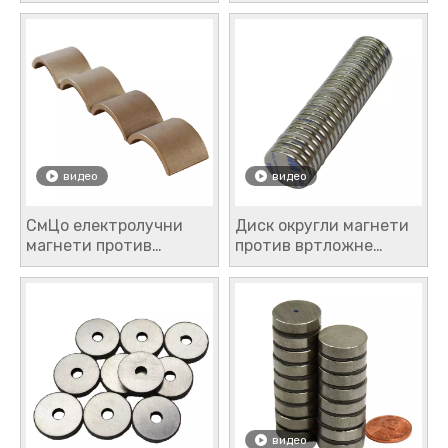
алуминијумом
видео
видео
СмЦо електролучни
Диск округли магнети
магнети против
против вртложне
вртложне струје са
струје неодимијум
премазом отпорним на
гвожђе бор (НдФеБ).
оксидацију
видео