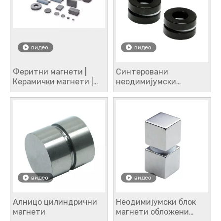
видео
видео
Феритни магнети |
Синтеровани
Керамички магнети |
неодимијумски
Тврди ферит за
прстенасти магнети са
индустријску примену
црним епоксидом
видео
видео
Алницо цилиндрични
Неодимијумски блок
магнети
магнети обложени