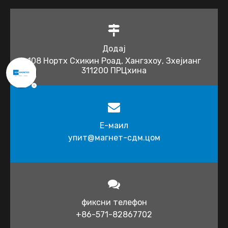
Додај
108 Нортх Схикин Роад, Хангзхоу, Зхејианг
311200 ПРЦхина
Е-маил
упит@магнет-сдм.цом​​​​​​
фиксни телефон
+86-571-82867702