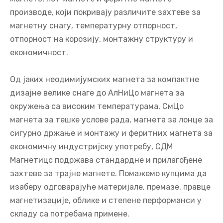
производе, који покривају различите захтеве за
магнетну снагу, температурну отпорност,
отпорност на корозију, монтажну структуру и
економичност.
Од јаких неодимијумских магнета за компактне
дизајне велике снаге до АлНиЦо магнета за
окружења са високим температурама, СмЦо
магнета за тешке услове рада, магнета за лонце за
сигурно држање и монтажу и феритних магнета за
економичну индустријску употребу, СДМ
Магнетицс подржава стандардне и прилагођене
захтеве за трајне магнете. Помажемо купцима да
изаберу одговарајуће материјале, премазе, правце
магнетизације, облике и степене перформанси у
складу са потребама примене.