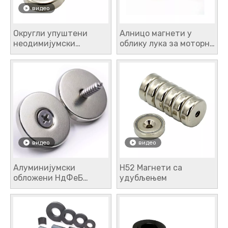
видео
Округли упуштени
Алницо магнети у
неодимијумски
облику лука за моторне
магнети за лонце
апликације
видео
видео
Алуминијумски
Н52 Магнети са
обложени НдФеБ
удубљењем
удубљени округли
магнети