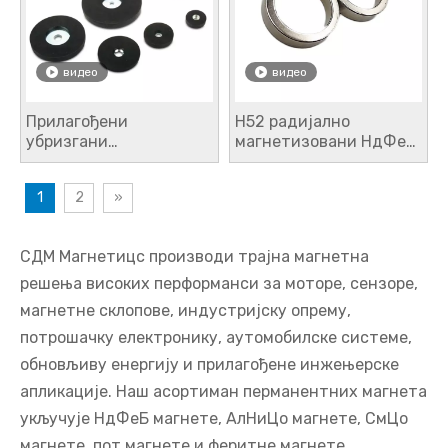
видео
видео
Прилагођени
Н52 радијално
убризгани
магнетизовани НдФеБ
неодимијумски магнет
магнет за електронику
за индустријску
1
2
»
употребу
СДМ Магнетицс производи трајна магнетна
решења високих перформанси за моторе, сензоре,
магнетне склопове, индустријску опрему,
потрошачку електронику, аутомобилске системе,
обновљиву енергију и прилагођене инжењерске
апликације. Наш асортиман перманентних магнета
укључује НдФеБ магнете, АлНиЦо магнете, СмЦо
магнете, пот магнете и феритне магнете