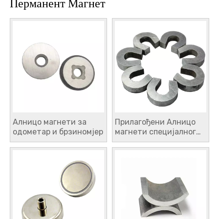
Перманент Магнет
Алницо магнети за
Прилагођени Алницо
одометар и брзиномјер
магнети специјалног
облика