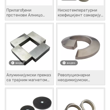
Прилагођени
Нискотемпературни
прстенови Алницо
коефицијент самаријум
магнети
кобалт магнети ретка
земља трајни 35Х
степен самаријум
кобалт
видео
видео
Алуминијумски премаз
Револуционарни
са трајним магнетом
неодимијумски
АлНиЦо магнети
магнети специјалног
врхунског квалитета
облика који
Моћна издржљива и
откључавају нове
разноврсна магнетна
могућности у
решења
магнетној технологији