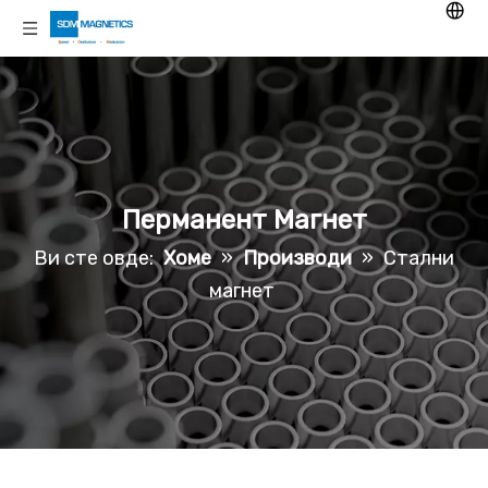
Перманент Магнет
Ви сте овде:
Хоме
»
Производи
»
Стални
магнет