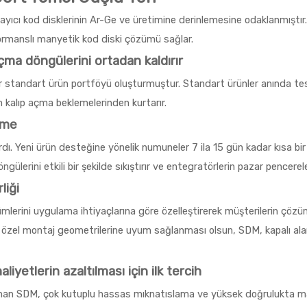
layıcı kod disklerinin Ar-Ge ve üretimine derinlemesine odaklanmıştır
ormanslı manyetik kod diski çözümü sağlar.
çma döngülerini ortadan kaldırır
bir standart ürün portföyü oluşturmuştur. Standart ürünler anında te
n kalıp açma beklemelerinden kurtarır.
leme
rdı. Yeni ürün desteğine yönelik numuneler 7 ila 15 gün kadar kısa bir
ülerini etkili bir şekilde sıkıştırır ve entegratörlerin pazar pencerel
liği
ümlerini uygulama ihtiyaçlarına göre özelleştirerek müşterilerin çöz
ya özel montaj geometrilerine uyum sağlanması olsun, SDM, kapalı ala
iyetlerin azaltılması için ilk tercih
rlanan SDM, çok kutuplu hassas mıknatıslama ve yüksek doğrulukta m