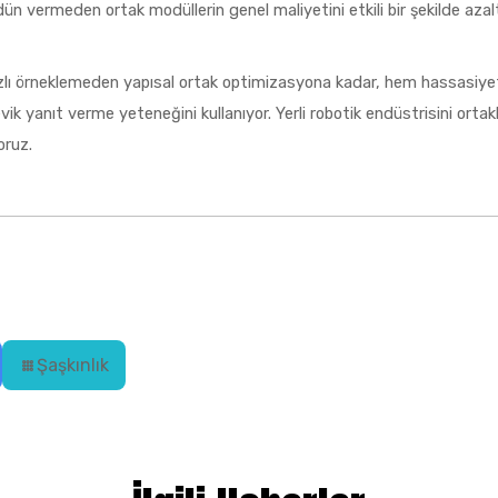
 vermeden ortak modüllerin genel maliyetini etkili bir şekilde azaltabil
zlı örneklemeden yapısal ortak optimizasyona kadar, hem hassasiyet
ik yanıt verme yeteneğini kullanıyor. Yerli robotik endüstrisini orta
oruz.
Şaşkınlık