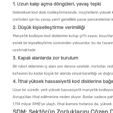
1. Uzun kalıp açma döngüleri, yavaş tepki
Geleneksel kod diski özelleştirmesinde, müşterilerin yüksek k
üreticileri için bu yavaş yanıt genellikle pazar pencerelerinin 
2. Düşük kişiselleştirme verimliliği
Manyetik kodlayıcı kod disklerinin kutup çifti sayısı, boyut
esnek bir kişiselleştirme sürecinden yoksundur, bu da tasarıml
uzatmaktadır.
3. Kapalı alanlarda zor kurulum
Bir robot ekleminin iç alanı son derece sınırlıdır; motorlar, re
kafasının bu kadar küçük bir alanda sinyal kararlılığı ve doğr
4. İthal yüksek hassasiyetli kod disklerine bağı
Uzun bir süredir, yerli yüksek hassasiyetli manyetik kodlayıc
Avrupa'dan ithal edilmesine neden oluyor. Bunlar sadece paha
1,114 milyar RMB'ye ulaştı. İthal ikamesi hızlansa da, yüksek 
SDM: Sektörün Zorluklarını Çözen 