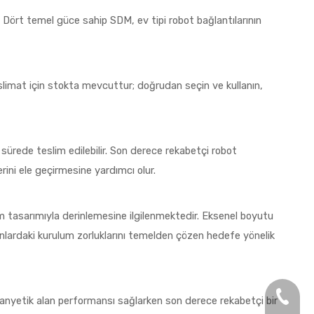
. Dört temel güce sahip SDM, ev tipi robot bağlantılarının
slimat için stokta mevcuttur; doğrudan seçin ve kullanın,
 sürede teslim edilebilir. Son derece rekabetçi robot
erini ele geçirmesine yardımcı olur.
üm tasarımıyla derinlemesine ilgilenmektedir. Eksenel boyutu
nlardaki kurulum zorluklarını temelden çözen hedefe yönelik
+86-13
anyetik alan performansı sağlarken son derece rekabetçi bir