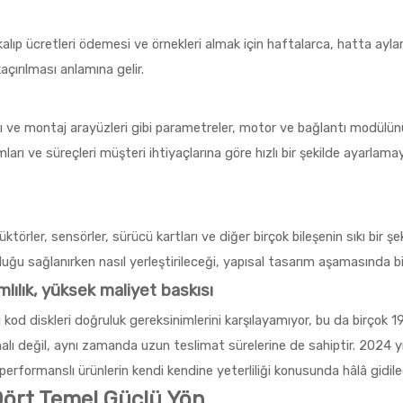
alıp ücretleri ödemesi ve örnekleri almak için haftalarca, hatta ayla
kaçırılması anlamına gelir.
ları ve montaj arayüzleri gibi parametreler, motor ve bağlantı modülü
arı ve süreçleri müşteri ihtiyaçlarına göre hızlı bir şekilde ayarlama
düktörler, sensörler, sürücü kartları ve diğer birçok bileşenin sıkı bir
uluğu sağlanırken nasıl yerleştirileceği, yapısal tasarım aşamasında bi
mlılık, yüksek maliyet baskısı
ı kod diskleri doğruluk gereksinimlerini karşılayamıyor, bu da birçok 
lı değil, aynı zamanda uzun teslimat sürelerine de sahiptir. 2024 yı
performanslı ürünlerin kendi kendine yeterliliği konusunda hâlâ gidile
Dört Temel Güçlü Yön