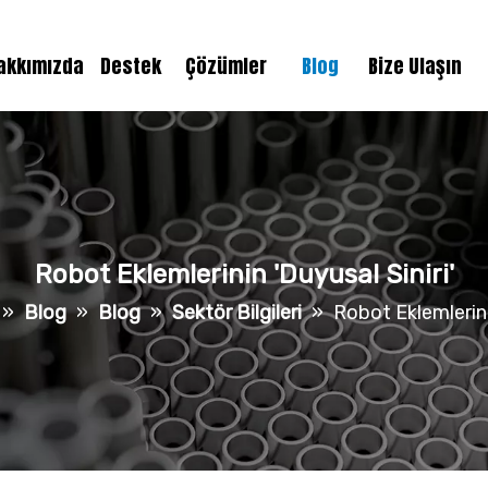
akkımızda
Destek
Çözümler
Blog
Bize Ulaşın
Robot Eklemlerinin 'Duyusal Siniri'
»
Blog
»
Blog
»
Sektör Bilgileri
»
Robot Eklemlerinin