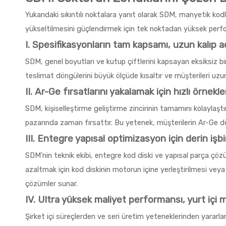
Yukarıdaki sıkıntılı noktalara yanıt olarak SDM, manyetik kod
yükseltilmesini güçlendirmek için tek noktadan yüksek perf
I. Spesifikasyonların tam kapsamı, uzun kalıp a
SDM, genel boyutları ve kutup çiftlerini kapsayan eksiksiz 
teslimat döngülerini büyük ölçüde kısaltır ve müşterileri uzu
II. Ar-Ge fırsatlarını yakalamak için hızlı örnek
SDM, kişiselleştirme geliştirme zincirinin tamamını kolaylaştı
pazarında zaman fırsattır. Bu yetenek, müşterilerin Ar-Ge döng
III. Entegre yapısal optimizasyon için derin işbir
SDM'nin teknik ekibi, entegre kod diski ve yapısal parça çöz
azaltmak için kod diskinin motorun içine yerleştirilmesi ve
çözümler sunar.
IV. Ultra yüksek maliyet performansı, yurt içi mal
Şirket içi süreçlerden ve seri üretim yeteneklerinden yara