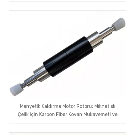
Gücü Nasıl Geliştirir?
Manyetik Kaldırma Motor Rotoru: Mıknatıslı
Çelik için Karbon Fiber Kovan Mukavemeti ve
Yüksek Hızlı Santrifüjlü Çatlama Önleyici
Çözümler