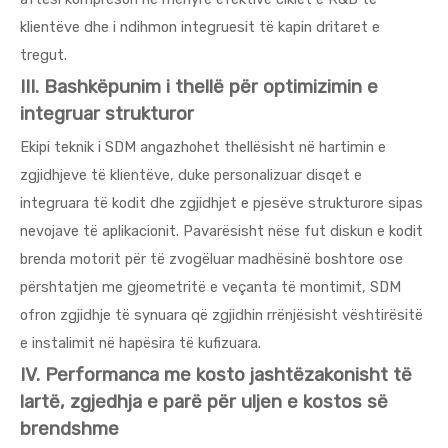
klientëve dhe i ndihmon integruesit të kapin dritaret e
tregut.
III. Bashkëpunim i thellë për optimizimin e
integruar strukturor
Ekipi teknik i SDM angazhohet thellësisht në hartimin e
zgjidhjeve të klientëve, duke personalizuar disqet e
integruara të kodit dhe zgjidhjet e pjesëve strukturore sipas
nevojave të aplikacionit. Pavarësisht nëse fut diskun e kodit
brenda motorit për të zvogëluar madhësinë boshtore ose
përshtatjen me gjeometritë e veçanta të montimit, SDM
ofron zgjidhje të synuara që zgjidhin rrënjësisht vështirësitë
e instalimit në hapësira të kufizuara.
IV. Performanca me kosto jashtëzakonisht të
lartë, zgjedhja e parë për uljen e kostos së
brendshme