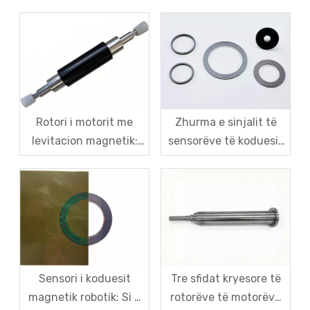
dhe sfidat e kostos për
të zgjidhësve EV:
motorët rrotullues të
Ndërrimi i Vështirë
robotëve pa kornizë
Midis Saktësisë,
Kalibrimit dhe Kostos
Rotori i motorit me
Zhurma e sinjalit të
levitacion magnetik:
sensorëve të koduesit
Forca e mëngës së
magnetik të robotëve -
fibrave karboni dhe
nga trajtimi i
zgjidhje centrifugale
simptomave deri te
kundër plasaritjes me
zgjidhja sistematike e
shpejtësi të lartë për
shkakut rrënjësor
çelikun magnetik
Sensori i koduesit
Tre sfidat kryesore të
magnetik robotik: Si e
rotorëve të motorëve