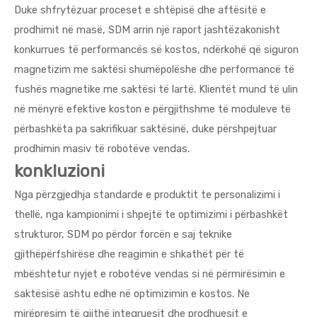
Duke shfrytëzuar proceset e shtëpisë dhe aftësitë e
prodhimit në masë, SDM arrin një raport jashtëzakonisht
konkurrues të performancës së kostos, ndërkohë që siguron
magnetizim me saktësi shumëpolëshe dhe performancë të
fushës magnetike me saktësi të lartë. Klientët mund të ulin
në mënyrë efektive koston e përgjithshme të moduleve të
përbashkëta pa sakrifikuar saktësinë, duke përshpejtuar
prodhimin masiv të robotëve vendas.
konkluzioni
Nga përzgjedhja standarde e produktit te personalizimi i
thellë, nga kampionimi i shpejtë te optimizimi i përbashkët
strukturor, SDM po përdor forcën e saj teknike
gjithëpërfshirëse dhe reagimin e shkathët për të
mbështetur nyjet e robotëve vendas si në përmirësimin e
saktësisë ashtu edhe në optimizimin e kostos. Ne
mirëpresim të gjithë integruesit dhe prodhuesit e