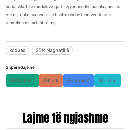
përbashkët të moduleve që të zgjedhin dhe bashkëpunojnë
me ne, duke avancuar së bashku industrinë vendase të
robotikës në lartësi të reja.
kodues
SDM Magnetikë
Shpërndaje në:
ChatGPT
Klodi
Binjakët
Hutim
Lajme të ngjashme