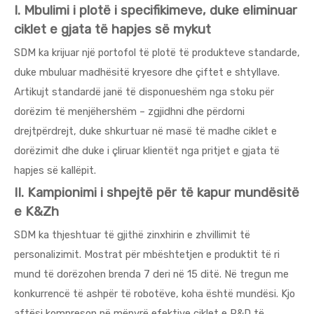
I. Mbulimi i plotë i specifikimeve, duke eliminuar
ciklet e gjata të hapjes së mykut
SDM ka krijuar një portofol të plotë të produkteve standarde,
duke mbuluar madhësitë kryesore dhe çiftet e shtyllave.
Artikujt standardë janë të disponueshëm nga stoku për
dorëzim të menjëhershëm – zgjidhni dhe përdorni
drejtpërdrejt, duke shkurtuar në masë të madhe ciklet e
dorëzimit dhe duke i çliruar klientët nga pritjet e gjata të
hapjes së kallëpit.
II. Kampionimi i shpejtë për të kapur mundësitë
e K&Zh
SDM ka thjeshtuar të gjithë zinxhirin e zhvillimit të
personalizimit. Mostrat për mbështetjen e produktit të ri
mund të dorëzohen brenda 7 deri në 15 ditë. Në tregun me
konkurrencë të ashpër të robotëve, koha është mundësi. Kjo
aftësi kompreson në mënyrë efektive ciklet e R&D të