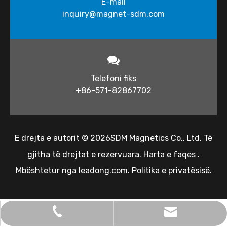
E-mail
inquiry@magnet-sdm.com​​​
Telefoni fiks
+86-571-82867702
E drejta e autorit ©
2026
SDM Magnetics Co., Ltd. Të
gjitha të drejtat e rezervuara.
Harta e faqes
.
Mbështetur nga
leadong.com
.
Politika e privatësisë
.
inquiry@magnet-sdm.com
+86-138-5712-7332