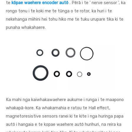
te
kōpae waehere encoder autō
. Pērā i te ' nerve sensor ', ka
rongo tonu i te koki me te tūnga o te rotor, ka huri i te
nekehanga miihini hei tohu hiko me te tuku urupare tika ki te
punaha whakahaere.
Ka mahi nga kaiwhakawaehere aukume i runga i te maapono
whakapā-kore. Ka whakamahia e ratou te Hall effect,
magnetoresistive sensors ranei ki te kite i nga huringa papa
autō i hangaia e te kopae waehere autō hurihuri, na reira ka