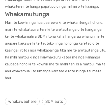
whakatere i te hanga papatipu o nga miihini o te kaainga.
Whakamutunga
Mai i te kowhiringa hua paerewa ki te whakaritenga hohonu,
mai i te whakatauira tere ki te arotautanga o te hanganga,
kei te whakamahi a SDM i tona kaha hangarau whanui me te
urupare kaikawe ki te tautoko i nga hononga karetao o te
kaainga i roto i nga whakapainga tika me te arotautanga utu.
Ka mihi matou ki nga kaiwhakauru katoa me nga kaihanga
kaupapa hono ki te kowhiri me te mahi tahi ki a matou, ma te
ahu whakamua i te umanga karetao o roto ki nga taumata
hou.
whakawaehere
SDM autō