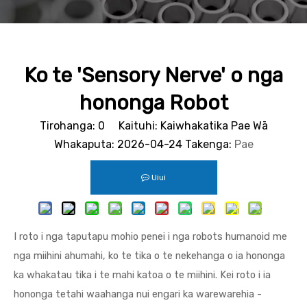
Ko te 'Sensory Nerve' o nga
hononga Robot
Tirohanga:
0
Kaituhi: Kaiwhakatika Pae Wā
Whakaputa: 2026-04-24 Takenga:
Pae
Uiui
I roto i nga taputapu mohio penei i nga robots humanoid me
nga miihini ahumahi, ko te tika o te nekehanga o ia hononga
ka whakatau tika i te mahi katoa o te miihini. Kei roto i ia
hononga tetahi waahanga nui engari ka warewarehia -