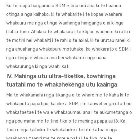
Ko te roopu hangarau a SDM e tino uru ana ki te hoahoa
otinga a nga kaihoko, ki te whakarite i te kopae waehere
whakauru me nga otinga waahanga hanganga e ai ki nga
hiahia tono. Ahakoa te whakauru i te kōpae waehere ki roto i
te motini hei whakaiti i te rahi o te axial, ki te urutau ranei ki
nga ahuahanga whakapuru motuhake, ka whakarato a SDM i
nga otinga e whaaia ana hei whakaoti i nga uaua
whakaurunga ki nga waahi kati.
IV. Mahinga utu ultra-tiketike, kowhiringa
tuatahi mo te whakahekenga utu kaainga
Ma te whakamahi i nga tikanga o te whare me te kaha ki te
whakaputa papatipu, ka eke a SDM i te tauwehenga utu tino
whakataetae i te wa e whakapumau ana i te aukumetanga o
nga pou maha me te tino tika o te mahinga papa autō. Ka
taea e nga kaihoko te whakaheke i te utu katoa o nga
waahanga taapiri me te kore e patu i te tika, me te