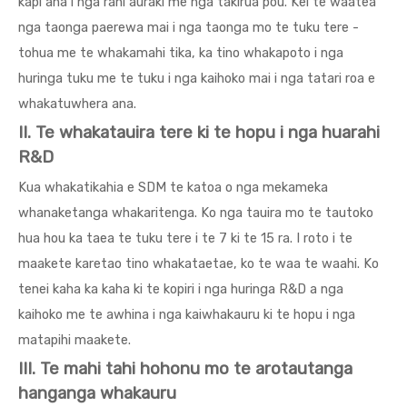
kapi ana i nga rahi auraki me nga takirua pou. Kei te waatea
nga taonga paerewa mai i nga taonga mo te tuku tere -
tohua me te whakamahi tika, ka tino whakapoto i nga
huringa tuku me te tuku i nga kaihoko mai i nga tatari roa e
whakatuwhera ana.
II. Te whakatauira tere ki te hopu i nga huarahi
R&D
Kua whakatikahia e SDM te katoa o nga mekameka
whanaketanga whakaritenga. Ko nga tauira mo te tautoko
hua hou ka taea te tuku tere i te 7 ki te 15 ra. I roto i te
maakete karetao tino whakataetae, ko te waa te waahi. Ko
tenei kaha ka kaha ki te kopiri i nga huringa R&D a nga
kaihoko me te awhina i nga kaiwhakauru ki te hopu i nga
matapihi maakete.
III. Te mahi tahi hohonu mo te arotautanga
hanganga whakauru