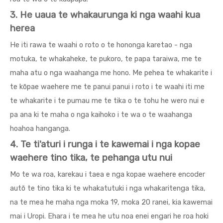
3. He uaua te whakaurunga ki nga waahi kua
herea
He iti rawa te waahi o roto o te hononga karetao - nga
motuka, te whakaheke, te pukoro, te papa taraiwa, me te
maha atu o nga waahanga me hono. Me pehea te whakarite i
te kōpae waehere me te panui panui i roto i te waahi iti me
te whakarite i te pumau me te tika o te tohu he wero nui e
pa ana ki te maha o nga kaihoko i te wa o te waahanga
hoahoa hanganga.
4. Te ti'aturi i runga i te kawemai i nga kopae
waehere tino tika, te pehanga utu nui
Mo te wa roa, karekau i taea e nga kopae waehere encoder
autō te tino tika ki te whakatutuki i nga whakaritenga tika,
na te mea he maha nga moka 19, moka 20 ranei, kia kawemai
mai i Uropi. Ehara i te mea he utu noa enei engari he roa hoki