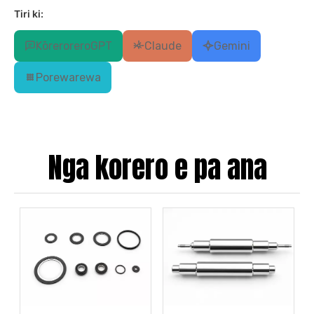
Tiri ki:
KōreroreroGPT
Claude
Gemini
Porewarewa
Nga korero e pa ana