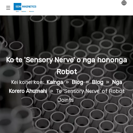
Ko te 'Sensory Nerve' o nga hononga
Robot
Kei konei koe:
Kainga
»
Blog
»
Blog
»
Nga
Korero Ahumahi
»
Te 'Sensory Nerve' of Robot
Joints