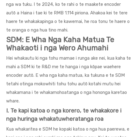
nga wa tuku. I te 2024, ko te rahi o te maakete encoder
autō a Haina i tae ki te RMB 1.114 piriona. Ahakoa kei te tere
haere te whakakapinga o te kawemai, he roa tonu te haere o
te oranga o nga hua tino mahi.
SDM: E Wha Nga Kaha Matua Te
Whakaoti i nga Wero Ahumahi
Hei whakautu ki nga tohu mamae i runga ake nei, kua kaha te
mahi a SDM ki te R&D me te hanga i nga kōpae waehere
encoder autō. E wha nga kaha matua, ka tukuna e te SDM
tetahi otinga mokowhiti tohu tohu autō kotahi mutu hei
whakamana i te whakamohoatanga o nga hononga karetao
whare.
I. Te kapi katoa o nga korero, te whakakore i
nga huringa whakatuwheratanga roa
Kua whakaritea e SDM he kopaki katoa o nga hua paerewa, e