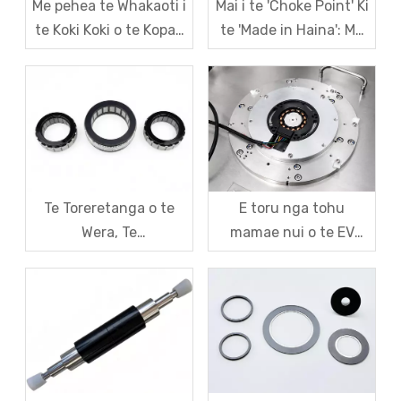
Me pehea te Whakaoti i
Mai i te 'Choke Point' Ki
te Koki Koki o te Kopae
te 'Made in Haina': Me
Waehere Aukume i roto
pehea te SDM e hangai
i nga Pūoko Encoder
ai i te kaha o te kainga i
Robot Aukume?
roto i nga Rotors
Motukini Whakawhiti
Aukume.
Te Toreretanga o te
E toru nga tohu
Wera, Te
mamae nui o te EV
Whakakotahitanga, Me
Resolver Sensors: Ko te
nga Wero Utu mo nga
Tauhokohoko uaua i
Motika Roopu Anga-
waenga i te tika, te
kore
whakatikatika me te
utu.