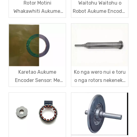
Rotor Motini
Waitohu Waitohu o
Whakawhiti Aukume:
Robot Aukume Encoder
Te Mana o te Manga
Pūoko – Mai i te
Waro Me Nga Rongoa
maimoatanga Tohu ki
Ake-a-Motu mo te
te Whakatau Putake
Roopu Maamaa.
Pūtake.
Karetao Aukume
Ko nga wero nui e toru
Encoder Sensor: Me
o nga rotors nekeneke
pehea nga Kopae
aukume me o ratou
Waehere Aukume a-
otinga
whare e Wehe ai i te
Monopoly Kawemai?