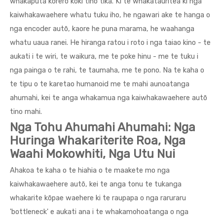
whakaputa korero koki tino tika. Ki te whakatauritea ki nga
kaiwhakawaehere whatu tuku iho, he ngawari ake te hanga o
nga encoder autō, kaore he puna marama, he waahanga
whatu uaua ranei. He hiranga ratou i roto i nga taiao kino - te
aukati i te wiri, te waikura, me te poke hinu - me te tuku i
nga painga o te rahi, te taumaha, me te pono. Na te kaha o
te tipu o te karetao humanoid me te mahi aunoatanga
ahumahi, kei te anga whakamua nga kaiwhakawaehere autō
tino mahi.
Nga Tohu Ahumahi Ahumahi: Nga
Huringa Whakariterite Roa, Nga
Waahi Mokowhiti, Nga Utu Nui
Ahakoa te kaha o te hiahia o te maakete mo nga
kaiwhakawaehere autō, kei te anga tonu te tukanga
whakarite kōpae waehere ki te raupapa o nga raruraru
'bottleneck' e aukati ana i te whakamohoatanga o nga