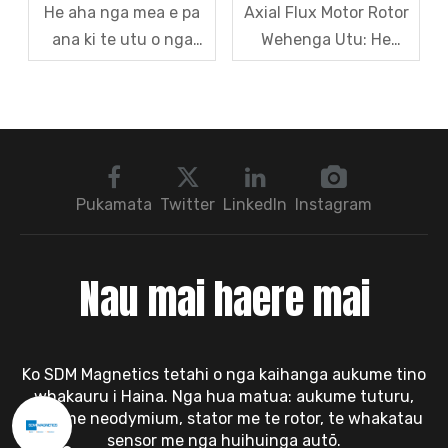
He aha nga mea e pa
Axial Flux Motor Rotor
ana ki te utu o nga
Wehenga Utu: He
pūoko EV Resolver? Te
aukume, Ko te Rino, Ko
Maramatanga ki te
te Whakakapi ranei - Ko
Arorau Korero i roto i
tehea te waahanga nui
tetahi Tuhinga
rawa atu?
Pukamata
Twitter
LinkedIn
Instagram
Nau mai haere mai
Ko SDM Magnetics tetahi o nga kaihanga aukume tino
whakauru i Haina. Nga hua matua: aukume tuturu,
aukume neodymium, stator me te rotor, te whakatau
sensor me nga huihuinga autō.