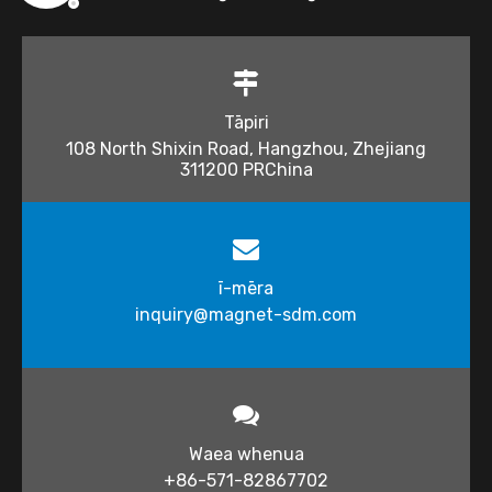
Tāpiri
108 North Shixin Road, Hangzhou, Zhejiang
311200 PRChina
ī-mēra
inquiry@magnet-sdm.com​​​​​
Waea whenua
+86-571-82867702