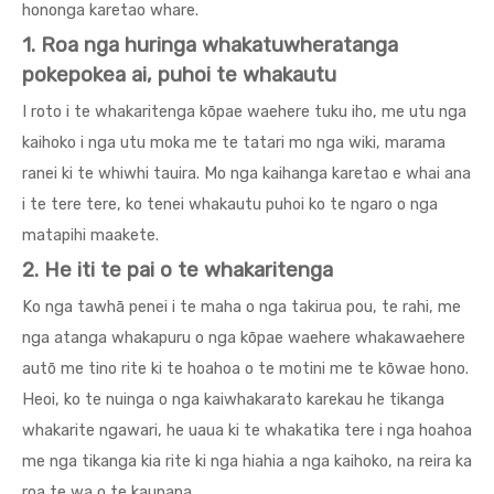
hononga karetao whare.
1. Roa nga huringa whakatuwheratanga
pokepokea ai, puhoi te whakautu
I roto i te whakaritenga kōpae waehere tuku iho, me utu nga
kaihoko i nga utu moka me te tatari mo nga wiki, marama
ranei ki te whiwhi tauira. Mo nga kaihanga karetao e whai ana
i te tere tere, ko tenei whakautu puhoi ko te ngaro o nga
matapihi maakete.
2. He iti te pai o te whakaritenga
Ko nga tawhā penei i te maha o nga takirua pou, te rahi, me
nga atanga whakapuru o nga kōpae waehere whakawaehere
autō me tino rite ki te hoahoa o te motini me te kōwae hono.
Heoi, ko te nuinga o nga kaiwhakarato karekau he tikanga
whakarite ngawari, he uaua ki te whakatika tere i nga hoahoa
me nga tikanga kia rite ki nga hiahia a nga kaihoko, na reira ka
roa te wa o te kaupapa.