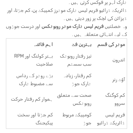
ٹارک لہر پر فوکس کرتی ہیں۔
ڈائریکٹ ڈرائیو فریم لیس ٹارک موٹرز کمپیکٹ پن، کم جڑتا، اور
ڈیزائن کی لچک پر زور دیتی ہیں۔
وہ خصلتیں
فریم لیس ٹارک موٹر روبوٹکس
اور درست جوڑوں
کے لیے انتہائی متعلقہ ہیں۔
موٹر کی قسم
بہترین فٹ
اہم فائدہ
تیز رفتار روبوٹک
بہتر کولنگ اور RPM
اندرون
سب سسٹم
صلاحیت
کم رفتار، زیادہ
بڑے روٹر کے رداس
آؤٹ رنر
ٹارک جوڑ
سے مضبوط ٹارک
کم کوگنگ
صحت سے متعلق
ہموار کم رفتار حرکت
سروو
روبوٹکس
فریم لیس
کومپیکٹ مربوط
کم جڑتا اور سخت
ڈائریکٹ ڈرائیو
جوڑ
پیکیجنگ