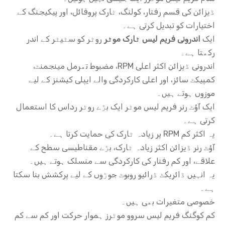
ڈیزائن کی قسم رفتار، کولنگ، ٹارک پروفائل، اور پیکیجنگ کے
اختیارات کو تبدیل کرتی ہے۔
ایک
اندرونی فریم لیس ٹارک موٹر
روٹر کو سٹیٹر کے اندر
رکھتا ہے۔
اندرونی ڈیزائن اکثر اعلی RPM، مضبوط تھرمل مینجمنٹ،
کمپیکٹ سائز، اور اعلی کارکردگی والے ایپلی کیشنز کے لیے
موزوں ہوتے ہیں۔
ایک آؤٹ رنر فریم لیس موٹر ایک بڑے روٹر رداس کا استعمال
کرتی ہے۔
یہ اکثر کم RPM پر زیادہ ٹارک کی حمایت کرتا ہے۔
آؤٹ رنر ڈیزائن اکثر زیادہ ٹارک، بڑے مقناطیسی سطح کے
علاقے، اور کم رفتار کی کارکردگی سے منسلک ہوتے ہیں۔
یہ انہیں ڈائریکٹ ڈرائیو روبوٹ جوڑوں کے لیے پرکشش بنا سکتا
ہے۔
خصوصی متغیرات بھی ہیں۔
کم کوگنگ فریم لیس سروو موٹرز ہموار حرکت اور کم سے کم