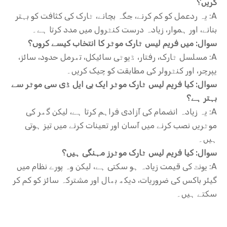
کریں؟
A: یہ ردعمل کو کم کرنے، جگہ بچانے، ٹارک کی کثافت کو بہتر
بنانے، اور ہموار، زیادہ درست کنٹرول میں مدد کرتا ہے۔
سوال: میں فریم لیس ٹارک موٹر کا انتخاب کیسے کروں؟
A: مسلسل ٹارک، رفتار، ڈیوٹی سائیکل، تھرمل حدود، سائز،
یپرچر، اور کنٹرولر کی مطابقت کو چیک کریں۔
سوال: کیا فریم لیس ٹارک موٹر ایک بی ایل ڈی سی موٹر سے
بہتر ہے؟
A: یہ زیادہ انضمام کی آزادی فراہم کرتا ہے، لیکن گھر کی
موٹریں نصب کرنے میں آسان اور تعینات کرنے میں تیز ہوتی
ہیں۔
سوال: کیا فریم لیس ٹارک موٹرز مہنگی ہیں؟
A: یونٹ کی قیمت زیادہ ہو سکتی ہے، لیکن وہ پورے نظام میں
گیئر باکس کی ضروریات، دیکھ بھال اور مشترکہ سائز کو کم کر
سکتے ہیں۔