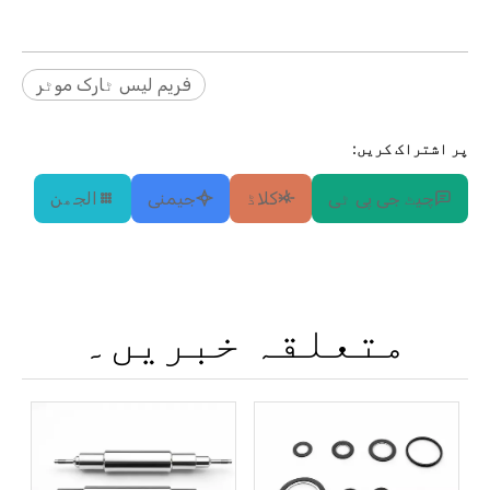
فریم لیس ٹارک موٹر
پر اشتراک کریں:
چیٹ جی پی ٹی
کلاڈ
جیمنی
الجھن
متعلقہ خبریں۔