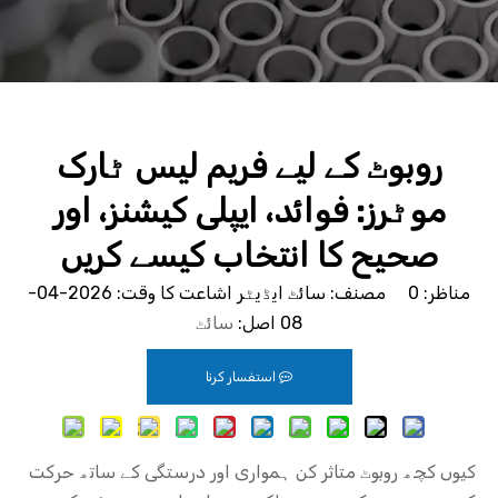
روبوٹ کے لیے فریم لیس ٹارک
موٹرز: فوائد، ایپلی کیشنز، اور
صحیح کا انتخاب کیسے کریں
مناظر:
0
مصنف: سائٹ ایڈیٹر اشاعت کا وقت: 2026-04-
08 اصل:
سائٹ
استفسار کرنا
کیوں کچھ روبوٹ متاثر کن ہمواری اور درستگی کے ساتھ حرکت