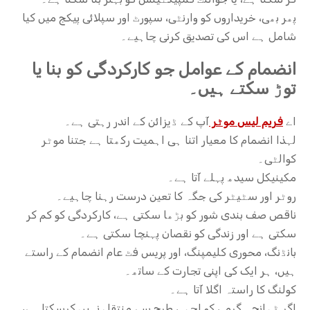
پھر بھی، خریداروں کو وارنٹی، سپورٹ اور سپلائی پیکج میں کیا
شامل ہے اس کی تصدیق کرنی چاہیے۔
انضمام کے عوامل جو کارکردگی کو بنا یا
توڑ سکتے ہیں۔
اے
فریم لیس موٹر
آپ کے ڈیزائن کے اندر رہتی ہے۔
لہذا انضمام کا معیار اتنا ہی اہمیت رکھتا ہے جتنا موٹر
کوالٹی۔
مکینیکل سیدھ پہلے آتا ہے۔
روٹر اور سٹیٹر کی جگہ کا تعین درست رہنا چاہیے۔
ناقص صف بندی شور کو بڑھا سکتی ہے، کارکردگی کو کم کر
سکتی ہے اور زندگی کو نقصان پہنچا سکتی ہے۔
بانڈنگ، محوری کلیمپنگ، اور پریس فٹ عام انضمام کے راستے
ہیں، ہر ایک کی اپنی تجارت کے ساتھ۔
کولنگ کا راستہ اگلا آتا ہے۔
اگر ڈھانچہ گرمی کو اچھی طرح سے منتقل نہیں کرسکتا ہے،