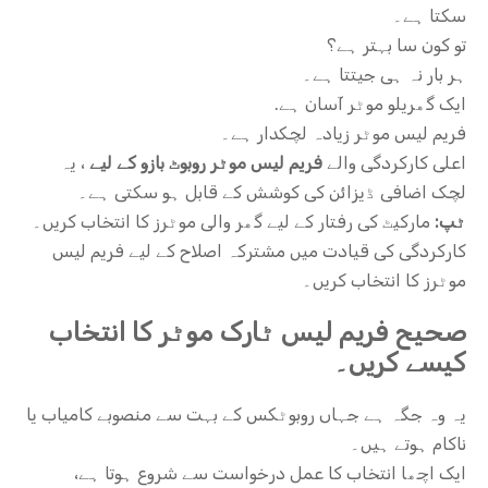
سکتا ہے۔
تو کون سا بہتر ہے؟
ہر بار نہ ہی جیتتا ہے۔
ایک گھریلو موٹر آسان ہے.
فریم لیس موٹر زیادہ لچکدار ہے۔
اعلی کارکردگی والے
فریم لیس موٹر روبوٹ بازو کے لیے
، یہ
لچک اضافی ڈیزائن کی کوشش کے قابل ہو سکتی ہے۔
ٹپ:
مارکیٹ کی رفتار کے لیے گھر والی موٹرز کا انتخاب کریں۔
کارکردگی کی قیادت میں مشترکہ اصلاح کے لیے فریم لیس
موٹرز کا انتخاب کریں۔
صحیح فریم لیس ٹارک موٹر کا انتخاب
کیسے کریں۔
یہ وہ جگہ ہے جہاں روبوٹکس کے بہت سے منصوبے کامیاب یا
ناکام ہوتے ہیں۔
ایک اچھا انتخاب کا عمل درخواست سے شروع ہوتا ہے،