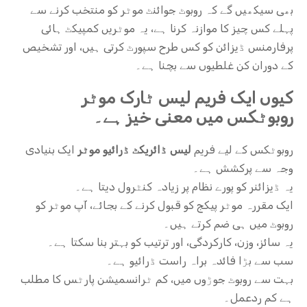
بھی سیکھیں گے کہ روبوٹ جوائنٹ موٹر کو منتخب کرنے سے
پہلے کس چیز کا موازنہ کرنا ہے، یہ موٹریں کمپیکٹ ہائی
پرفارمنس ڈیزائن کو کس طرح سپورٹ کرتی ہیں، اور تشخیص
کے دوران کن غلطیوں سے بچنا ہے۔
کیوں ایک فریم لیس ٹارک موٹر
روبوٹکس میں معنی خیز ہے۔
روبوٹکس کے لیے فریم
لیس ڈائریکٹ ڈرائیو موٹر
ایک بنیادی
وجہ سے پرکشش ہے۔
یہ ڈیزائنر کو پورے نظام پر زیادہ کنٹرول دیتا ہے۔
ایک مقررہ موٹر پیکج کو قبول کرنے کے بجائے، آپ موٹر کو
روبوٹ میں ہی ضم کرتے ہیں۔
یہ سائز، وزن، کارکردگی، اور ترتیب کو بہتر بنا سکتا ہے۔
سب سے بڑا فائدہ براہ راست ڈرائیو ہے۔
بہت سے روبوٹ جوڑوں میں، کم ٹرانسمیشن پارٹس کا مطلب
ہے کم ردعمل۔