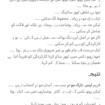
اہم ہو جاتا ہے۔
چوتھی غلطی اوور سائزنگ ہے۔
ایک بڑی موٹر زیادہ محفوظ لگ سکتی ہے۔
لیکن حد سے زیادہ وضاحت بڑے پیمانے پر، بلک، اور لاگت کو
شامل کر سکتی ہے۔
اگر موٹر اصل آپریٹنگ پوائنٹ سے میل نہیں کھاتی ہے تو یہ
کارکردگی کو بھی کم کر سکتی ہے۔
ایک درست فٹ عام طور پر غیر ضروری بلک سے بہتر ہوتا ہے۔
ٹپ:
روبوٹکس میں، اوور سائز کرنا کارکردگی کو تقریباً اتنا ہی
نقصان پہنچا سکتا ہے جتنا کہ کم کرنا۔
نتیجہ
فریم
لیس ٹارک موٹر
سب سے آسان موٹر انتخاب نہیں ہے۔
لیکن روبوٹکس کے لیے، یہ اکثر ہوشیاروں میں سے ایک ہوتا
ہے۔
یہ انجینئرز کو چھوٹے جوڑ بنانے میں مدد کرتا ہے۔