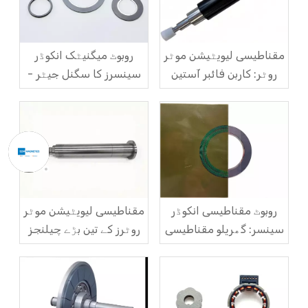
مقناطیسی لیویٹیشن موٹر
روبوٹ میگنیٹک انکوڈر
روٹر: کاربن فائبر آستین
سینسرز کا سگنل جیٹر -
کی طاقت اور مقناطیس
علامتی علاج سے لے کر
اسٹیل کے لئے تیز رفتار
منظم جڑ کی وجہ کے حل
سینٹرفیوگل اینٹی
تک
کریکنگ حل
روبوٹ مقناطیسی انکوڈر
مقناطیسی لیویٹیشن موٹر
سینسر: گھریلو مقناطیسی
روٹرز کے تین بڑے چیلنجز
کوڈ ڈسکس درآمدی
اور ان کے حل
اجارہ داری کو کیسے توڑتی
ہے؟