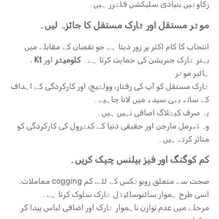
رکاوٹیں بنیادی سلیکشن فلٹرز ہیں۔
موٹر مستقل اور ٹارک مستقل کا جائزہ لیں۔
انتخاب کا کام اکثر پر زور دیتا ہے جو نقصان کے مقابلے میں
بہتر ٹارک جنریشن کی حمایت کرتا ہے۔
کلومیٹر
اور
Kt
.
ہائیر موٹر
ٹارک مستقل کو آپ کی رفتار، وولٹیج، اور کارکردگی کے اہداف
کے ساتھ بھی سیدھ میں لانا چاہیے۔
یہ صرف کیٹلاگ اضافی نہیں ہیں۔
وہ تھرمل مارجن اور حقیقی دنیا کے کنٹرول کی کارکردگی کو
متاثر کرتے ہیں۔
کم کوگنگ اور فیز بیلنس چیک کریں۔
صحت سے متعلق روبوٹکس کے لئے، کم cogging معاملات.
اسی طرح ہموار سائنوسائیڈل ٹارک سلوک کرتا ہے۔
مرحلے میں عدم توازن ناہموار ٹارک اور اضافی لباس پیدا کر