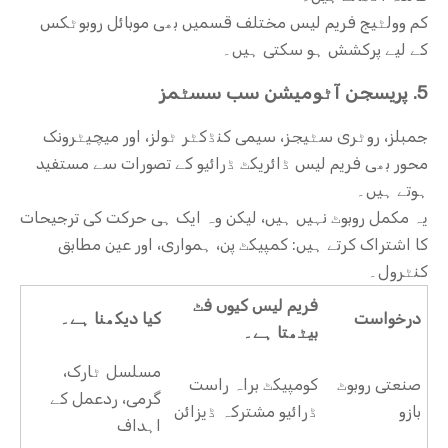
کم وولٹیج فریم لیس مختلف قسمیں بھی موبائل روبوٹکس
کے لیے پرکشش ہو سکتی ہیں۔
5. پریسجن آٹومیشن سب سسٹمز
جمبلز، روٹری سٹیجز، سیمی کنڈکٹر ٹولز، اور میچیٹرونک
محور بھی فریم لیس ڈائریکٹ ڈرائیو کے تصورات سے مستفید
ہوتے ہیں۔
یہ مکمل روبوٹ نہیں ہیں، لیکن وہ ایک ہی حرکت کی ترجیحات
کا اشتراک کرتے ہیں: کمپیکٹ پن، ہمواری، اور عین مطابق
کنٹرول۔
فریم لیس کیوں فٹ
درخواست
کیا دیکھنا ہے۔
بیٹھتا ہے۔
مسلسل ٹارک،
صنعتی روبوٹ
کومپیکٹ براہ راست
گرمی، ردعمل کے
بازو
ڈرائیو مشترکہ ڈیزائن
اہداف