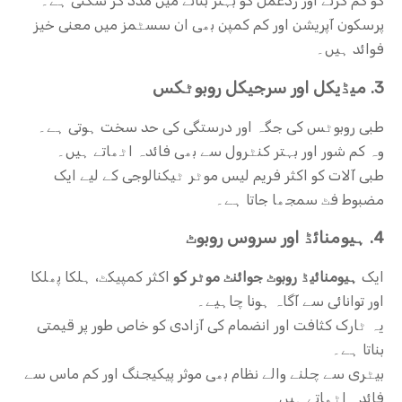
کو کم کرنے اور ردعمل کو بہتر بنانے میں مدد کر سکتی ہے۔
پرسکون آپریشن اور کم کمپن بھی ان سسٹمز میں معنی خیز
فوائد ہیں۔
3. میڈیکل اور سرجیکل روبوٹکس
طبی روبوٹس کی جگہ اور درستگی کی حد سخت ہوتی ہے۔
وہ کم شور اور بہتر کنٹرول سے بھی فائدہ اٹھاتے ہیں۔
طبی آلات کو اکثر فریم لیس موٹر ٹیکنالوجی کے لیے ایک
مضبوط فٹ سمجھا جاتا ہے۔
4. ہیومنائڈ اور سروس روبوٹ
ایک
ہیومنائیڈ روبوٹ جوائنٹ موٹر کو
اکثر کمپیکٹ، ہلکا پھلکا
اور توانائی سے آگاہ ہونا چاہیے۔
یہ ٹارک کثافت اور انضمام کی آزادی کو خاص طور پر قیمتی
بناتا ہے۔
بیٹری سے چلنے والے نظام بھی موثر پیکیجنگ اور کم ماس سے
فائدہ اٹھاتے ہیں۔