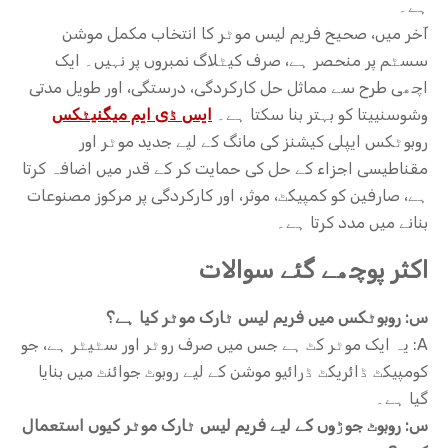
ہے۔
آخر میں، صحیح فریم لیس موٹر کا انتخاب مکمل موشن
سسٹم پر منحصر ہے، صرف کیٹلاگ نمبروں پر نہیں۔ ایک
اچھی طرح سے مماثل حل کارکردگی، درستگی، اور طویل مدتی
وشوسنییتا کو بہتر بنا سکتا ہے۔
ایس ڈی ایم میگنیٹکس
روبوٹکس ایپلی کیشنز کی مانگ کے لیے جدید موٹر اور
مقناطیسی اجزاء کے حل کی حمایت کر کے قدر میں اضافہ کرتا
ہے، صارفین کو کمپیکٹ، موثر، اور کارکردگی پر مرکوز مصنوعات
بنانے میں مدد کرتا ہے۔
اکثر پوچھے گئے سوالات
س: روبوٹکس میں فریم لیس ٹارک موٹر کیا ہے؟
A: یہ ایک موٹر کٹ ہے جس میں صرف روٹر اور سٹیٹر ہے، جو
کومپیکٹ ڈائریکٹ ڈرائیو موشن کے لیے روبوٹ جوائنٹ میں بنایا
گیا ہے۔
س: روبوٹ جوڑوں کے لیے فریم لیس ٹارک موٹر کیوں استعمال