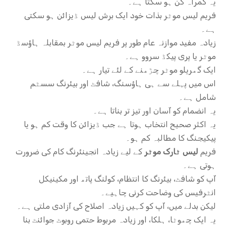
یہ گمراہ کن ہو سکتا ہے۔
فریم لیس موٹر بذات خود ایک برش لیس ڈیزائن ہو سکتی
ہے۔
زیادہ مفید موازنہ عام طور پر فریم لیس موٹر بمقابلہ ہاؤسڈ
موٹر یا پری پیکڈ سروو ہے۔
ایک گھریلو موٹر چڑھنے کے لئے تیار ہے۔
اس میں پہلے سے ہی ہاؤسنگ، شافٹ اور بیئرنگ سسٹم
شامل ہے۔
یہ انضمام کو آسان اور تیز تر بناتا ہے۔
یہ اکثر صحیح انتخاب ہوتا ہے جب ڈیزائن کا وقت کم ہو یا
پیکیجنگ کا مطالبہ کم ہو۔
فریم
لیس ٹارک موٹر
کے لیے زیادہ انجینئرنگ کام کی ضرورت
ہوتی ہے۔
آپ کو شافٹ، بیئرنگ کا انتظام، کولنگ پاتھ اور مکینیکل
انٹرفیس کی وضاحت کرنی چاہیے۔
لیکن بدلے میں، آپ کو کہیں زیادہ اصلاح کی آزادی ملتی ہے۔
یہ ایک چھوٹا، ہلکا، اور زیادہ مربوط حتمی روبوٹ جوائنٹ بنا