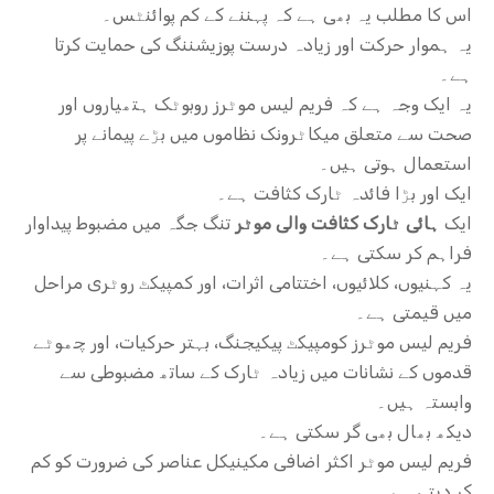
اس کا مطلب یہ بھی ہے کہ پہننے کے کم پوائنٹس۔
یہ ہموار حرکت اور زیادہ درست پوزیشننگ کی حمایت کرتا
ہے۔
یہ ایک وجہ ہے کہ فریم لیس موٹرز روبوٹک ہتھیاروں اور
صحت سے متعلق میکاٹرونک نظاموں میں بڑے پیمانے پر
استعمال ہوتی ہیں۔
ایک اور بڑا فائدہ ٹارک کثافت ہے۔
ایک
ہائی ٹارک کثافت والی موٹر
تنگ جگہ میں مضبوط پیداوار
فراہم کر سکتی ہے۔
یہ کہنیوں، کلائیوں، اختتامی اثرات، اور کمپیکٹ روٹری مراحل
میں قیمتی ہے۔
فریم لیس موٹرز کومپیکٹ پیکیجنگ، بہتر حرکیات، اور چھوٹے
قدموں کے نشانات میں زیادہ ٹارک کے ساتھ مضبوطی سے
وابستہ ہیں۔
دیکھ بھال بھی گر سکتی ہے۔
فریم لیس موٹر اکثر اضافی مکینیکل عناصر کی ضرورت کو کم
کر دیتی ہے۔