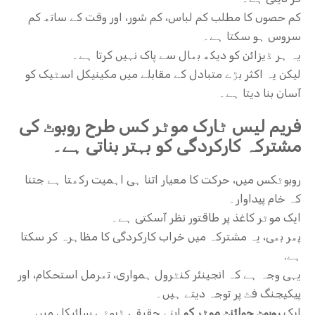
کم حصوں کا مطلب کم لباس، کم شور، اور وقت کے ساتھ کم
سروس ہو سکتا ہے۔
یہ ہر ڈیزائن کو دیکھ بھال سے پاک نہیں کرتا ہے۔
لیکن یہ اکثر بڑے متبادل کے مقابلے میں مکینیکل اسٹیک کو
آسان بنا دیتا ہے۔
فریم لیس ٹارک موٹر کس طرح روبوٹ کی
مشترکہ کارکردگی کو بہتر بناتی ہے۔
روبوٹکس میں، حرکت کا معیار اتنا ہی اہمیت رکھتا ہے جتنا
کہ خام پیداوار۔
ایک موٹر کاغذ پر طاقتور نظر آسکتی ہے۔
پھر بھی، یہ مشترکہ میں خراب کارکردگی کا مظاہرہ کر سکتا
ہے.
یہی وجہ ہے کہ انجینئر کنٹرول ہمواری، تھرمل استحکام، اور
پیکیجنگ فٹ پر توجہ دیتے ہیں۔
ایک
روبوٹ جوائنٹ موٹر کو
اپنے حقیقی ڈیوٹی سائیکل میں