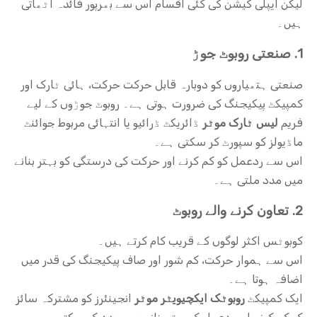
لیکن ایپلی کیشن کی کئی اقسام اس سے بھرپور فائدہ اٹھاتی
ہیں۔
1. صنعتی روبوٹ جوڑ
صنعتی ہتھیاروں کو دوبارہ قابل حرکت حرکت، ہائی ٹارک اور
کمپیکٹ پیکیجنگ کی ضرورت ہوتی ہے۔ روبوٹ جوڑوں کے لیے
فریم
لیس ٹارک موٹر
ڈائریکٹ ڈرائیو یا انتہائی مربوط جوائنٹ
ماڈیولز کو سپورٹ کر سکتی ہے۔
اس سے ردعمل کو کم کرنے اور حرکت کی درستگی کو بہتر بنانے
میں مدد ملتی ہے۔
2. تعاون کرنے والے روبوٹ
کوبوٹس اکثر لوگوں کے قریب کام کرتے ہیں۔
اس سے ہموار حرکت، کم شور اور صاف پیکیجنگ کی قدر میں
اضافہ ہوتا ہے۔
ایک کمپیکٹ
روبوٹک ایکچیویٹر موٹر
انجینئرز کو مشترکہ سائز