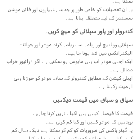
سکتا ہے۔
یہ ان تفصیلات کو خاص طور پر جدید ہتھیاروں اور فائن موشن
سسٹمز کے لیے متعلقہ بناتا ہے۔
کنٹرولر اور پاور سپلائی کو میچ کریں۔
سپلائی وولٹیج اور زیادہ سے زیادہ کرنٹ موٹر اور جوائنٹ
الیکٹرانکس میں فٹ ہونا چاہیے۔
ایک اچھی موٹر اب بھی مایوس ہو سکتی ہے اگر ڈرائیور خراب
مماثل ہے۔
ایپلی کیشن کے مطابق کنٹرولر کے ساتھ موٹر کو جوڑنا بھی
اہمیت رکھتا ہے۔
سیاق و سباق میں قیمت دیکھیں
قیمت کا فیصلہ کبھی بھی اکیلے نہیں کرنا چاہیے۔
پوچھیں کہ موٹر کہیں اور کیا کم کرتی ہے۔
یہ گیئر باکس کی ضروریات کو کم کر سکتا ہے، دیکھ بھال کم
کر سکتا ہے، یا جوائنٹ کمپیکٹینس کو بہتر بنا سکتا ہے۔