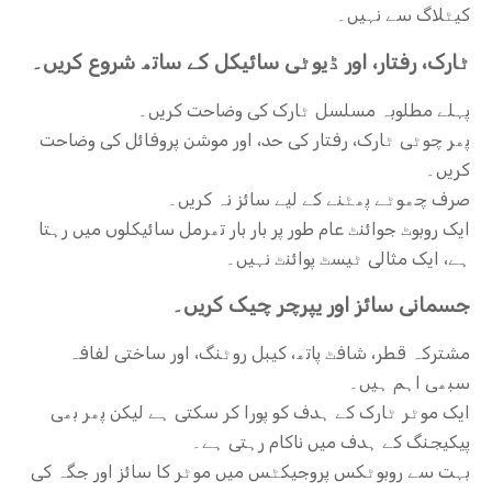
کیٹلاگ سے نہیں۔
ٹارک، رفتار، اور ڈیوٹی سائیکل کے ساتھ شروع کریں۔
پہلے مطلوبہ مسلسل ٹارک کی وضاحت کریں۔
پھر چوٹی ٹارک، رفتار کی حد، اور موشن پروفائل کی وضاحت
کریں۔
صرف چھوٹے پھٹنے کے لیے سائز نہ کریں۔
ایک روبوٹ جوائنٹ عام طور پر بار بار تھرمل سائیکلوں میں رہتا
ہے، ایک مثالی ٹیسٹ پوائنٹ نہیں۔
جسمانی سائز اور یپرچر چیک کریں۔
مشترکہ قطر، شافٹ پاتھ، کیبل روٹنگ، اور ساختی لفافہ
سبھی اہم ہیں۔
ایک موٹر ٹارک کے ہدف کو پورا کر سکتی ہے لیکن پھر بھی
پیکیجنگ کے ہدف میں ناکام رہتی ہے۔
بہت سے روبوٹکس پروجیکٹس میں موٹر کا سائز اور جگہ کی