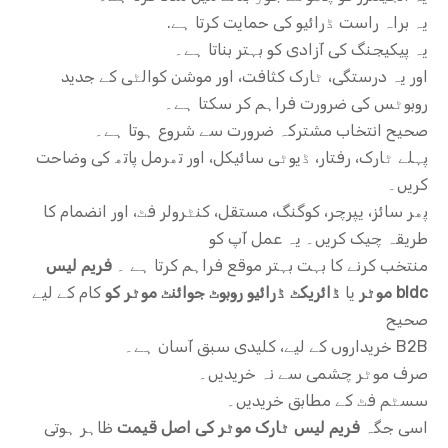
یہ براہ راست ڈرائیو کی حمایت کرتا ہے.
یہ پیکیجنگ کی آزادی کو بہتر بناتا ہے۔
اور یہ درستگی، ٹارک کثافت، اور موشن کوالٹی کے جدید
روبوٹس کی ضرورت فراہم کر سکتا ہے۔
صحیح انتخاب مشترکہ ضرورت سے شروع ہوتا ہے۔
پہلے ٹارک، رفتار، ڈیوٹی سائیکل، اور تھرمل پاتھ کی وضاحت
کریں۔
پھر سائز، یپرچر، کوگنگ، مستقل، کنٹرولر فٹ، اور انضمام کا
طریقہ چیک کریں۔ یہ عمل آپ کو
منتخب کرنے کا بہت بہتر موقع فراہم کرتا ہے ۔
فریم لیس
bldc موٹر
یا
ڈائریکٹ ڈرائیو روبوٹ جوائنٹ موٹر کو
کام کے لیے
صحیح
B2B خریداروں کے لیے، کلیدی سبق آسان ہے۔
صرف موٹر چشمی سے نہ خریدیں۔
سسٹم فٹ کے مطابق خریدیں۔
اسی جگہ
فریم لیس ٹارک موٹر کی اصل قیمت
ظاہر ہوتی