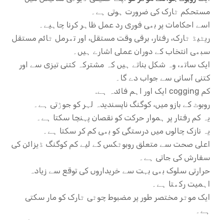
مستحکم ٹارک کی ضرورت ہوتی ہے۔
اسے احکامات پر بھی فوری رد عمل ظاہر کرنا چاہیے۔
ریٹیڈ ٹارک، رفتار، برقی وقت مستقل، اور تھرمل ٹائم مستقل
سبھی انتخاب کے دوران عملی اشارے ہیں۔
ایک ساتھ، وہ شکل بناتے ہیں کہ مشترکہ کتنی تیزی سے اور
کتنی آسانی سے جواب دے گا۔
کم cogging ایک اور اہم فائدہ ہے.
روبوٹ کے بازو میں، کوگنگ ناپسندیدہ لہر کو جوڑتی ہے۔
یہ کم رفتار پر ہموار حرکت کو نقصان پہنچا سکتا ہے۔
یہ نازک چالوں میں درستگی کو بھی کم کر سکتا ہے۔
اعلی صحت سے متعلق روبوٹکس کے لیے کم کوگنگ ڈیزائن کی
سفارش کی جاتی ہے۔
حرارتی سلوک بھی بہت سے خریداروں کی توقع سے زیادہ
اہمیت رکھتا ہے۔
ایک موٹر مختصر طور پر مضبوط چوٹی ٹارک کو مار سکتی
ہے۔