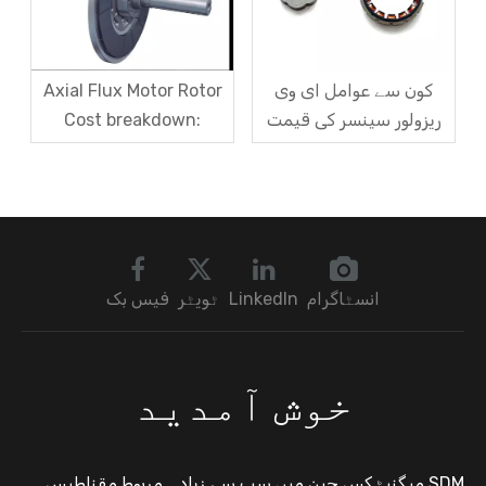
کون سے عوامل ای وی
Axial Flux Motor Rotor
ریزولور سینسر کی قیمت
Cost breakdown:
کو متاثر کرتے ہیں؟ ایک
Magnets, Iron Core, or
مضمون میں کوٹیشن کی
Encapsulation – کون سا
منطق کو سمجھنا
سب سے بڑا حصہ لیتا
ہے؟
انسٹاگرام
LinkedIn
ٹویٹر
فیس بک
خوش آمدید
SDM میگنیٹکس چین میں سب سے زیادہ مربوط مقناطیس