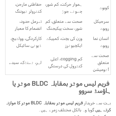
ہموار حرکت، کم شور،
حفاظتی مارجن،
کوبوٹ
چھوٹے جوڑ
کنٹرولر ٹیوننگ
سرجیکل
صحت سے متعلق، کم
تھرمل حدود،
روبوٹ
شور، سخت پیکیجنگ
انضمام کا معیار
انسان نما
وزن کی بچت، کمپیکٹ
کارکردگی، وولٹیج،
روبوٹ
ایکچیوٹرز
ڈیوٹی سائیکل
صحت سے
کم cogging، اعلی
متعلق
لہر، ٹھنڈک، سیدھ
کنٹرول کی درستگی
آٹومیشن
فریم لیس موٹر بمقابلہ BLDC موٹر یا
ہاؤسڈ سروو
بہت سے خریدار
فریم لیس موٹر بمقابلہ BLDC موٹر کا موازنہ
کرتے ہیں
گویا وہ بالکل مختلف زمرے ہیں۔