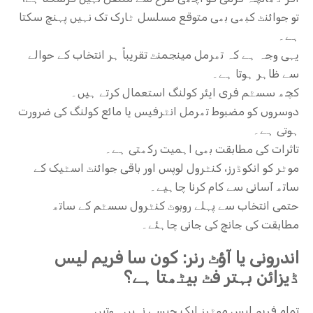
تو جوائنٹ کبھی بھی متوقع مسلسل ٹارک تک نہیں پہنچ سکتا
ہے۔
یہی وجہ ہے کہ تھرمل مینجمنٹ تقریباً ہر انتخاب کے حوالے
سے ظاہر ہوتا ہے۔
کچھ سسٹم فری ایئر کولنگ استعمال کرتے ہیں۔
دوسروں کو مضبوط تھرمل انٹرفیس یا مائع کولنگ کی ضرورت
ہوتی ہے۔
تاثرات کی مطابقت بھی اہمیت رکھتی ہے۔
موٹر کو انکوڈرز، کنٹرول لوپس اور باقی جوائنٹ اسٹیک کے
ساتھ آسانی سے کام کرنا چاہیے۔
حتمی انتخاب سے پہلے روبوٹ کنٹرول سسٹم کے ساتھ
مطابقت کی جانچ کی جانی چاہئے۔
اندرونی یا آؤٹ رنر: کون سا فریم لیس
ڈیزائن بہتر فٹ بیٹھتا ہے؟
تمام فریم لیس موٹرز ایک جیسی نہیں ہوتیں۔