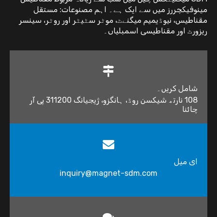
مینوفیکچررز میں سے ایک ہے۔ اہم مصنوعات: مستقل
مقناطیس، نیوڈیمیم میگنےٹ، موٹر سٹیٹر اور روٹر، سینسر
ریزورٹ اور مقناطیسی اسمبلیاں۔
شامل کریں۔
108 نارتھ شیکسن روڈ، ہانگزو، ژیجیانگ 311200 پی آر
چائنا
ای میل
inquiry@magnet-sdm.com