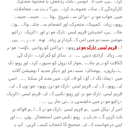
کرتے ہیں، جب کہ دوسرے بلک، ردعمل، یا محدود مشترکہ
کارکردگی کے ساتھ جدوجہد کرتے ہیں؟ بہت سے معاملات
میں، جواب موٹر ڈیزائن سے شروع ہوتا ہے۔ جیسے جیسے
روبوٹ زیادہ کمپیکٹ، متحرک، اور انضمام سے چلنے والے ہوتے
جاتے ہیں، انجینئرز فریم لیس ٹارک موٹر اور ڈائریکٹ ڈرائیو
موشن سسٹم میں اس کے کردار پر زیادہ توجہ دے رہے ہیں۔
اے
فریم لیس ٹارک موٹر
روبوٹ ڈیزائنرز کو روایتی ہاؤسڈ موٹر
سے زیادہ آزادی دیتی ہے۔ یہ سائز کو کم کرنے، ٹارک کی
کثافت کو بہتر بنانے، ہموار کنٹرول کو سپورٹ کرنے اور روبوٹک
ہتھیاروں، ہیومنائیڈ سسٹمز اور دیگر جدید آٹومیشن آلات
میں ڈیمانڈنگ لے آؤٹ کو فٹ کرنے میں مدد کر سکتا ہے۔ اسی
لیے روبوٹ کے لیے فریم لیس ٹارک موٹرز، روبوٹ جوڑوں کے لیے
فریم لیس ٹارک موٹر، ​​اور روبوٹکس کے لیے فریم لیس ڈائریکٹ
ڈرائیو موٹر میں دلچسپی بڑھتی جارہی ہے۔
اس آرٹیکل میں، ہم فریم لیس ٹارک موٹر کے اہم فوائد پر
بات کریں گے، جہاں یہ روبوٹکس میں استعمال ہوتی ہے، اور
اپنی درخواست کے لیے صحیح کا انتخاب کیسے کریں۔ آپ یہ