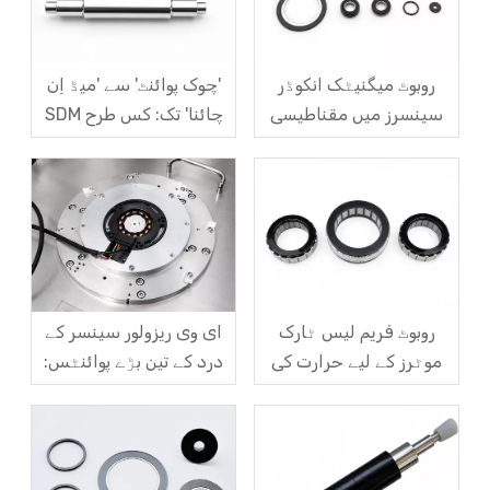
روبوٹ میگنیٹک انکوڈر
'چوک پوائنٹ' سے 'میڈ اِن
سینسرز میں مقناطیسی
چائنا' تک: کس طرح SDM
کوڈ ڈسک کے زاویہ بہاؤ کو
مقناطیسی لیویٹیشن موٹر
کیسے حل کریں؟
روٹرز میں گھریلو طاقت
بناتا ہے
روبوٹ فریم لیس ٹارک
ای وی ریزولور سینسر کے
موٹرز کے لیے حرارت کی
درد کے تین بڑے پوائنٹس:
کھپت، انضمام، اور لاگت
درستگی، انشانکن اور لاگت
کے چیلنجز
کے درمیان مشکل تجارت