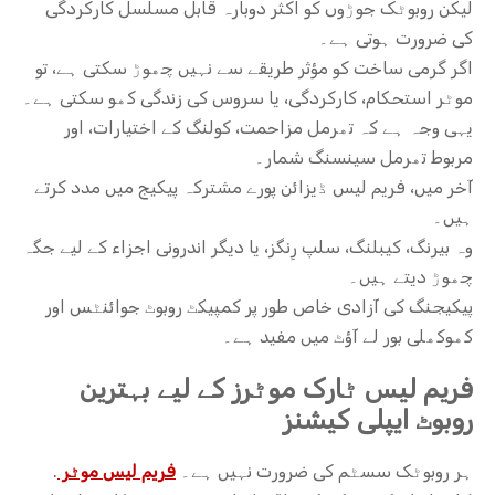
لیکن روبوٹک جوڑوں کو اکثر دوبارہ قابل مسلسل کارکردگی
کی ضرورت ہوتی ہے۔
اگر گرمی ساخت کو مؤثر طریقے سے نہیں چھوڑ سکتی ہے، تو
موٹر استحکام، کارکردگی، یا سروس کی زندگی کھو سکتی ہے۔
یہی وجہ ہے کہ تھرمل مزاحمت، کولنگ کے اختیارات، اور
مربوط تھرمل سینسنگ شمار۔
آخر میں، فریم لیس ڈیزائن پورے مشترکہ پیکیج میں مدد کرتے
ہیں۔
وہ بیرنگ، کیبلنگ، سلپ رِنگز، یا دیگر اندرونی اجزاء کے لیے جگہ
چھوڑ دیتے ہیں۔
پیکیجنگ کی آزادی خاص طور پر کمپیکٹ روبوٹ جوائنٹس اور
کھوکھلی بور لے آؤٹ میں مفید ہے۔
فریم لیس ٹارک موٹرز کے لیے بہترین
روبوٹ ایپلی کیشنز
ہر روبوٹک سسٹم کی ضرورت نہیں ہے۔
فریم لیس موٹر
.