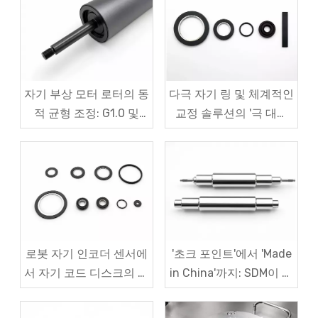
자기 부상 모터 로터의 동
다극 자기 링 및 체계적인
적 균형 조정: G1.0 및
교정 솔루션의 '극 대칭
G2.5 표준 및 테스트 프
편차' 문제
로세스에 대한 종합 분석
로봇 자기 인코더 센서에
'초크 포인트'에서 'Made
서 자기 코드 디스크의 각
in China'까지: SDM이 자
도 드리프트를 해결하는
기 부상 모터 로터 분야에
방법은 무엇입니까?
서 국내 강점을 구축하는