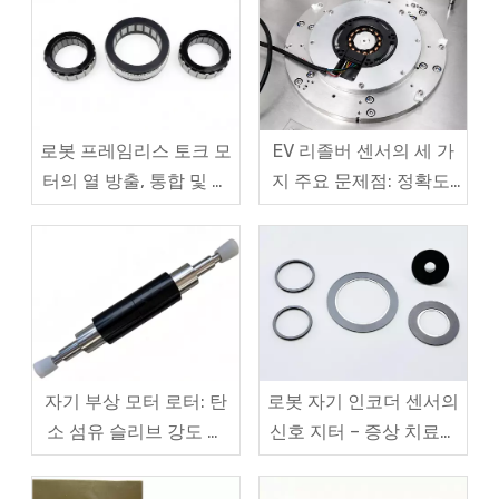
방법
로봇 프레임리스 토크 모
EV 리졸버 센서의 세 가
터의 열 방출, 통합 및 비
지 주요 문제점: 정확도,
용 문제
교정 및 비용 간의 어려운
균형
자기 부상 모터 로터: 탄
로봇 자기 인코더 센서의
소 섬유 슬리브 강도 및
신호 지터 – 증상 치료부
자석 강철을 위한 고속 원
터 체계적인 근본 원인 해
심 균열 방지 솔루션
결까지