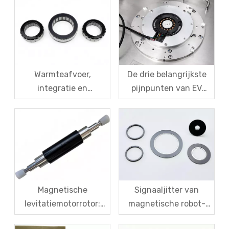
magnetische robot-
kracht smeedt in
encodersensoren op te
magnetische
lossen?
levitatiemotorrotoren
Warmteafvoer,
De drie belangrijkste
integratie en
pijnpunten van EV
kostenuitdagingen
Resolver-sensoren: de
voor frameloze
moeilijke afweging
koppelmotoren van
tussen
robots
nauwkeurigheid,
kalibratie en kosten
Magnetische
Signaaljitter van
levitatiemotorrotor:
magnetische robot-
sterkte van
encodersensoren – van