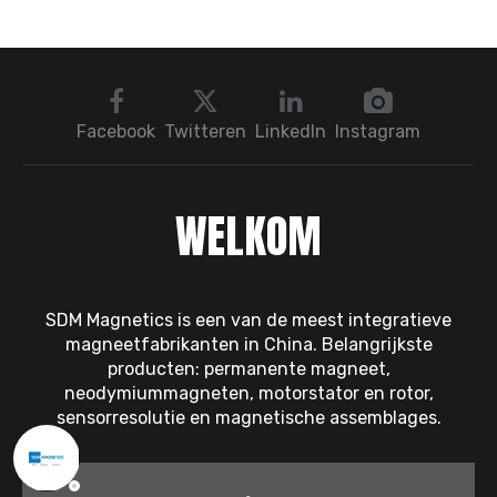
sensoren? De
magneten, ijzeren kern
citaatlogica in één
of inkapseling – wat
artikel begrijpen
neemt het grootste
aandeel in?
Facebook
Twitteren
LinkedIn
Instagram
WELKOM
SDM Magnetics is een van de meest integratieve
magneetfabrikanten in China. Belangrijkste
producten: permanente magneet,
neodymiummagneten, motorstator en rotor,
sensorresolutie en magnetische assemblages.