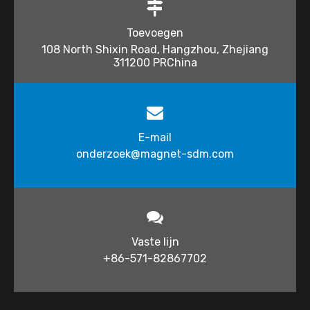
Toevoegen
108 North Shixin Road, Hangzhou, Zhejiang
311200 PRChina
E-mail
onderzoek@magnet-sdm.com​​​​​​
Vaste lijn
+86-571-82867702