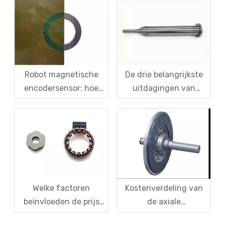
koolstofvezelhulzen
symptoombehandeling
en snelle centrifugale
tot systematische
anti-
oplossing van de
scheuroplossingen
hoofdoorzaak
voor magneetstaal
Robot magnetische
De drie belangrijkste
encodersensor: hoe
uitdagingen van
binnenlandse
magnetische
magnetische
levitatiemotorrotoren
codeschijven het
en hun oplossingen
importmonopolie
doorbreken?
Welke factoren
Kostenverdeling van
beïnvloeden de prijs
de axiale
van EV Resolver-
fluxmotorrotor: