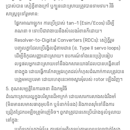
ប្រាស់បាន សៀគ្វីខាងក្រៅ ឬក្បួនដោះស្រាយត្រូវបានទាមទារ។ វិធី
សាស្រ្តទូទៅរួមមាន:
ផ្នែកអាណាឡូក៖ ការប្រើប្រាស់ tan−1 (Esin/Ecos) ដើម្បី
គណនា θ ទោះបីជាវាងាយនឹងសំលេងរំខានក៏ដោយ។
Resolver-to-Digital Converters (RDCs): សៀគ្វីរួម
បញ្ចូលគ្នាដែលប្រើរង្វិលជុំតាមដាន (ឧ. Type II servo loops)
ដើម្បីឌិកូដសញ្ញាដោះស្រាយ។ ឧបករណ៍ទាំងនេះប្រៀបធៀប
លទ្ធផលអ្នកដោះស្រាយទៅនឹងឯកសារយោងដែលបានបង្កើតនៅ
ខាងក្នុង ដោយធ្វើការកែតម្រូវរហូតដល់កំហុសដំណាក់កាលត្រូវបាន
បង្រួមអប្បបរមា ដោយហេតុនេះអាចស្ដារមុំរបស់ rotor ឡើងវិញ។
5. គុណសម្បត្តិនៃការរចនា និងកម្មវិធី
ដំណោះស្រាយល្អក្នុងបរិស្ថានដ៏អាក្រក់ ដោយសារការសាងសង់រឹងមាំ
(មិនមានសមាសធាតុអុបទិក ឬទំនាក់ទំនង) និងភាពស៊ាំទៅនឹងការ
ជ្រៀតជ្រែកអេឡិចត្រូម៉ាញ៉េទិច។ ពួកវាត្រូវបានគេប្រើយ៉ាងទូលំទូលាយ
នៅក្នុង:
ប្រព័ន្ធគ្រប់គ្រងម៉ូទ័រ៖ ការផ្តល់មតិត្រឡប់តាមពេលវេលាជាក់ស្តែង