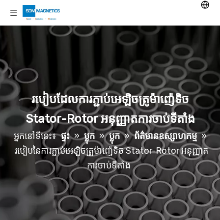
របៀបដែលការភ្ជាប់អេឡិចត្រូម៉ាញ៉េទិច
Stator-Rotor អនុញ្ញាតការចាប់ទីតាំង
អ្នកនៅទីនេះ៖
ផ្ទះ
»
ប្លុក
»
ប្លុក
»
ព័ត៌មានឧស្សាហកម្ម
»
របៀបនៃការភ្ជាប់អេឡិចត្រូម៉ាញ៉េទិច Stator-Rotor អនុញ្ញាត
ការចាប់ទីតាំង