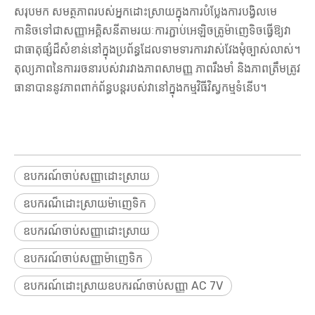
សរុបមក សមត្ថភាពរបស់អ្នកដោះស្រាយក្នុងការបំប្លែងការបង្វិលមេ
កានិចទៅជាសញ្ញាអគ្គិសនីតាមរយៈការភ្ជាប់អេឡិចត្រូម៉ាញេទិចធ្វើឱ្យវា
ជាធាតុផ្សំដ៏សំខាន់នៅក្នុងប្រព័ន្ធដែលទាមទារការវាស់វែងមុំច្បាស់លាស់។
តុល្យភាពនៃការរចនារបស់វារវាងភាពសាមញ្ញ ភាពរឹងមាំ និងភាពត្រឹមត្រូវ
ធានាបាននូវភាពពាក់ព័ន្ធបន្តរបស់វានៅក្នុងកម្មវិធីវិស្វកម្មទំនើប។
ឧបករណ៍ចាប់សញ្ញាដោះស្រាយ
ឧបករណ៏ដោះស្រាយម៉ាញេទិក
ឧបករណ៍ចាប់សញ្ញាដោះស្រាយ
ឧបករណ៍ចាប់សញ្ញាម៉ាញេទិក
ឧបករណ៍ដោះស្រាយឧបករណ៍ចាប់សញ្ញា AC 7V