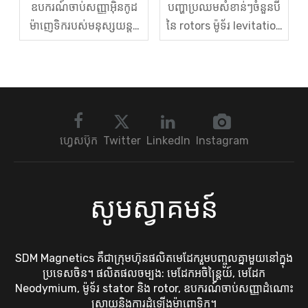
ឧបករណ៍ចាប់សញ្ញាអ៊ិនកូដ
បញ្ហាប្រឈមសំខាន់ៗចំនួនបី
ម៉ាញេទិករបស់មនុស្សយន្ត៖
នៃ rotors ម៉ូទ័រ levitation
តើឌីសកូដម៉ាញេទិកក្នុងស្រុក
ម៉ាញេទិក និងដំណោះស្រាយ
បំបែកភាពផ្តាច់មុខនៃការនាំ
របស់ពួកគេ។
ចូលដោយរបៀបណា?
ហ្វេសប៊ុក
Twitter
LinkedIn
Instagram
សូមស្វាគមន៍
SDM Magnetics គឺជាក្រុមហ៊ុនផលិតមេដែករួមបញ្ចូលគ្នាមួយនៅក្នុង
ប្រទេសចិន។ ផលិតផលចម្បង: មេដែកអចិន្រ្តៃយ៍, មេដែក
Neodymium, ម៉ូទ័រ stator និង rotor, ឧបករណ៍ចាប់សញ្ញាដំណោះ
ស្រាយនិងការដំឡើងម៉ាញេទិក។