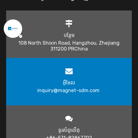
បន្ថែម
108 North Shixin Road, Hangzhou, Zhejiang
311200 PRChina
អ៊ីមែល
inquiry@magnet-sdm.com ​
ទូរស័ព្ទលើតុ
+86-571-82867702