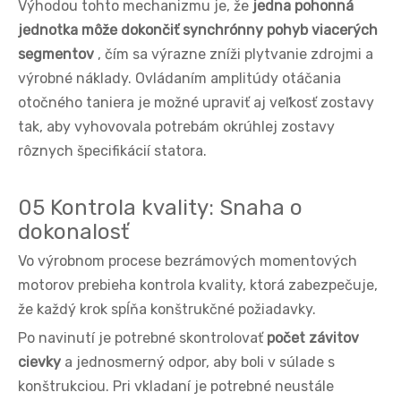
Výhodou tohto mechanizmu je, že
jedna pohonná
jednotka môže dokončiť synchrónny pohyb viacerých
segmentov
, čím sa výrazne zníži plytvanie zdrojmi a
výrobné náklady. Ovládaním amplitúdy otáčania
otočného taniera je možné upraviť aj veľkosť zostavy
tak, aby vyhovovala potrebám okrúhlej zostavy
rôznych špecifikácií statora.
05 Kontrola kvality: Snaha o
dokonalosť
Vo výrobnom procese bezrámových momentových
motorov prebieha kontrola kvality, ktorá zabezpečuje,
že každý krok spĺňa konštrukčné požiadavky.
Po navinutí je potrebné skontrolovať
počet závitov
cievky
a jednosmerný odpor, aby boli v súlade s
konštrukciou. Pri vkladaní je potrebné neustále