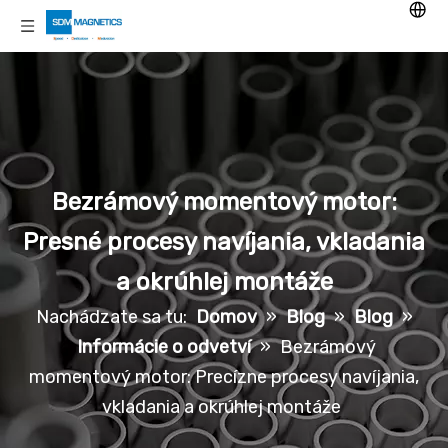
Bezrámový momentový motor:
Presné procesy navíjania, vkladania
a okrúhlej montáže
Nachádzate sa tu:
Domov
»
Blog
»
Blog
»
Informácie o odvetví
»
Bezrámový
momentový motor: Precízne procesy navíjania,
vkladania a okrúhlej montáže