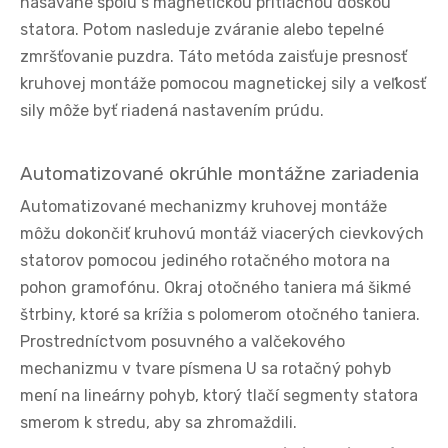
nasávané spolu s magnetickou prítlačnou doskou
statora. Potom nasleduje zváranie alebo tepelné
zmršťovanie puzdra. Táto metóda zaisťuje presnosť
kruhovej montáže pomocou magnetickej sily a veľkosť
sily môže byť riadená nastavením prúdu.
Automatizované okrúhle montážne zariadenia
Automatizované mechanizmy kruhovej montáže
môžu dokončiť kruhovú montáž viacerých cievkových
statorov pomocou jediného rotačného motora na
pohon gramofónu. Okraj otočného taniera má šikmé
štrbiny, ktoré sa krížia s polomerom otočného taniera.
Prostredníctvom posuvného a valčekového
mechanizmu v tvare písmena U sa rotačný pohyb
mení na lineárny pohyb, ktorý tlačí segmenty statora
smerom k stredu, aby sa zhromaždili.