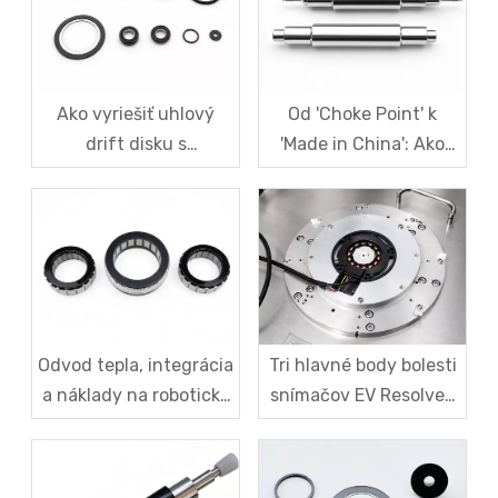
G2.5 a testovacích
systematickej nápravy
procesov
Ako vyriešiť uhlový
Od 'Choke Point' k
drift disku s
'Made in China': Ako
magnetickým kódom v
SDM vytvára domácu
robotických snímačoch
silu v rotoroch motorov
magnetického
s magnetickou
kódovača?
levitáciou
Odvod tepla, integrácia
Tri hlavné body bolesti
a náklady na robotické
snímačov EV Resolver:
bezrámové
Ťažký kompromis
momentové motory
medzi presnosťou,
kalibráciou a cenou