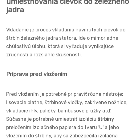
umiestňovania cievok do železného
jadra
Vkladanie je proces vkladania navinutých cievok do
štrbín železného jadra statora. Ide o mimoriadne
chúlostivú úlohu, ktorá si vyžaduje vynikajúce
zručnosti a rozsiahle skúsenosti.
Príprava pred vložením
Pred vložením je potrebné pripraviť rôzne nástroje:
lisovacie platne, štrbinové vložky, zakrivené nožnice,
vkladacie ihly, paličky, bambusové prúžky atď.
Súčasne je potrebné umiestniť
izoláciu štrbiny
preložením izolačného papiera do tvaru 'U' a jeho
vložením do štrbiny, aby sa zabezpečila izolačná