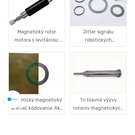
Magnetický rotor
Jitter signálu
motora s levitáciou:
robotických
Pevnosť puzdra z
magnetických
uhlíkových vlákien a
snímačov kódovania –
vysokorýchlostné
od liečby symptómov
odstredivé riešenia
po systematické
proti praskaniu pre
riešenie základnej
magnetickú oceľ
príčiny
Robotický magnetický
Tri hlavné výzvy
snímač kódovania: Ako
rotorov magnetických
domáce disky s
levitačných motorov a
magnetickým kódom
ich riešenia
narúšajú dovozný