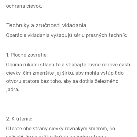
ochrana cievok.
Techniky a zručnosti vkladania
Operácie vkladania vyžadujú sériu presných techník:
1. Ploché zovretie:
Oboma rukami stláčajte a stláčajte rovné rohové časti
cievky, čím zmenšite jej šírku, aby mohla vstúpiť do
otvoru statora bez toho, aby sa dotkla železného
jadra.
2. Krútenie:
Otočte obe strany cievky rovnakým smerom, čo
spôsobí, že sa drôty skrútia na jednu stranu.