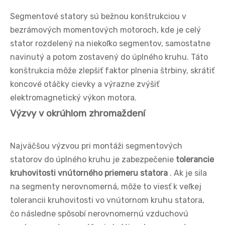
Segmentové statory sú bežnou konštrukciou v
bezrámových momentových motoroch, kde je celý
stator rozdelený na niekoľko segmentov, samostatne
navinutý a potom zostavený do úplného kruhu. Táto
konštrukcia môže zlepšiť faktor plnenia štrbiny, skrátiť
koncové otáčky cievky a výrazne zvýšiť
elektromagnetický výkon motora.
Výzvy v okrúhlom zhromaždení
Najväčšou výzvou pri montáži segmentových
statorov do úplného kruhu je zabezpečenie
tolerancie
kruhovitosti vnútorného priemeru statora
. Ak je sila
na segmenty nerovnomerná, môže to viesť k veľkej
tolerancii kruhovitosti vo vnútornom kruhu statora,
čo následne spôsobí nerovnomernú vzduchovú