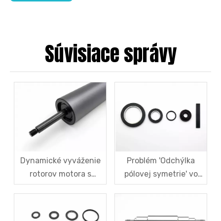
Súvisiace správy
Dynamické vyváženie
Problém 'Odchýlka
rotorov motora s
pólovej symetrie' vo
magnetickou
viacpólových
levitáciou: Komplexná
magnetických
analýza noriem G1.0 a
krúžkoch a riešeniach