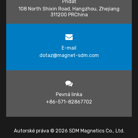
Pridať
108 North Shixin Road, Hangzhou, Zhejiang
311200 PRChina
E-mail
dotaz@magnet-sdm.com​​​​​​​​
Pevná linka
+86-571-82867702
Autorské práva ©
2026
​​​​​ SDM Magnetics Co., Ltd.