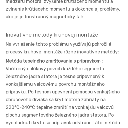
medzeru motora, zvýšenie krútiaceho momentu a
zvlnenie krútiaceho momentu a dokonca aj problémy,
ako je jednostranný magnetický ťah.
Inovatívne metódy kruhovej montáže
Na vyriešenie tohto problému využívajú pokročilé
procesy kruhovej montáže rôzne inovatívne metódy:
Metóda tepelného zmršťovania s prípravkom
:
Vnútorný oblúkový povrch každého segmentu
železného jadra statora je tesne pripevnený k
vonkajšiemu valcovému povrchu montážneho
prípravku. Po tesnom upevnení pomocou vonkajšieho
obručového držiaka sa kryt motora zahriaty na
220°C-240°C tepelne zmrští na vonkajšiu valcovú
plochu segmentového železného jadra statora. Po
vychladnutí krytu sa prípravok odstráni. Táto metóda