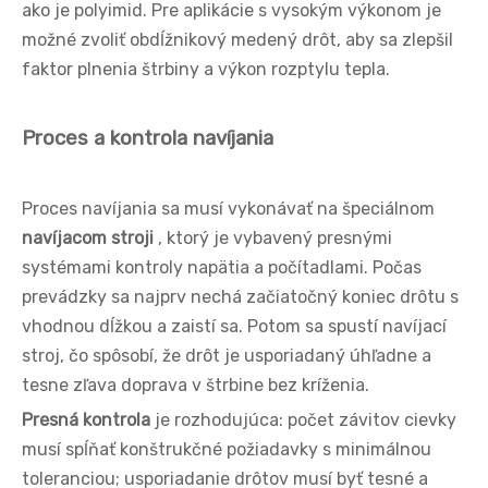
ako je polyimid. Pre aplikácie s vysokým výkonom je
možné zvoliť obdĺžnikový medený drôt, aby sa zlepšil
faktor plnenia štrbiny a výkon rozptylu tepla.
Proces a kontrola navíjania
Proces navíjania sa musí vykonávať na špeciálnom
navíjacom stroji
, ktorý je vybavený presnými
systémami kontroly napätia a počítadlami. Počas
prevádzky sa najprv nechá začiatočný koniec drôtu s
vhodnou dĺžkou a zaistí sa. Potom sa spustí navíjací
stroj, čo spôsobí, že drôt je usporiadaný úhľadne a
tesne zľava doprava v štrbine bez kríženia.
Presná kontrola
je rozhodujúca: počet závitov cievky
musí spĺňať konštrukčné požiadavky s minimálnou
toleranciou; usporiadanie drôtov musí byť tesné a