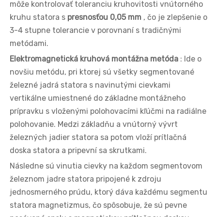
môže kontrolovať toleranciu kruhovitosti vnútorného
kruhu statora s
presnosťou 0,05 mm
, čo je zlepšenie o
3-4 stupne tolerancie v porovnaní s tradičnými
metódami.
Elektromagnetická kruhová montážna metóda
: Ide o
novšiu metódu, pri ktorej sú všetky segmentované
železné jadrá statora s navinutými cievkami
vertikálne umiestnené do základne montážneho
prípravku s vloženými polohovacími kľúčmi na radiálne
polohovanie. Medzi základňu a vnútorný vývrt
železných jadier statora sa potom vloží prítlačná
doska statora a pripevní sa skrutkami.
Následne sú vinutia cievky na každom segmentovom
železnom jadre statora pripojené k zdroju
jednosmerného prúdu, ktorý dáva každému segmentu
statora magnetizmus, čo spôsobuje, že sú pevne