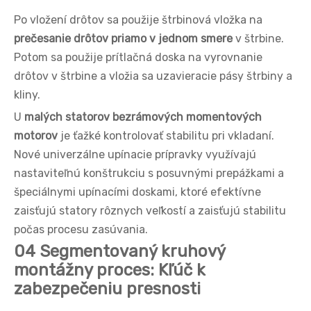
Po vložení drôtov sa použije štrbinová vložka na
prečesanie drôtov priamo v jednom smere
v štrbine.
Potom sa použije prítlačná doska na vyrovnanie
drôtov v štrbine a vložia sa uzavieracie pásy štrbiny a
kliny.
U
malých statorov bezrámových momentových
motorov
je ťažké kontrolovať stabilitu pri vkladaní.
Nové univerzálne upínacie prípravky využívajú
nastaviteľnú konštrukciu s posuvnými prepážkami a
špeciálnymi upínacími doskami, ktoré efektívne
zaisťujú statory rôznych veľkostí a zaisťujú stabilitu
počas procesu zasúvania.
04 Segmentovaný kruhový
montážny proces: Kľúč k
zabezpečeniu presnosti