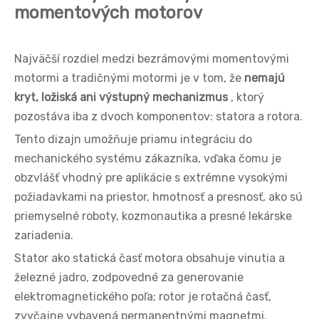
momentových motorov
Najväčší rozdiel medzi bezrámovými momentovými
motormi a tradičnými motormi je v tom, že
nemajú
kryt, ložiská ani výstupný mechanizmus
, ktorý
pozostáva iba z dvoch komponentov: statora a rotora.
Tento dizajn umožňuje priamu integráciu do
mechanického systému zákazníka, vďaka čomu je
obzvlášť vhodný pre aplikácie s extrémne vysokými
požiadavkami na priestor, hmotnosť a presnosť, ako sú
priemyselné roboty, kozmonautika a presné lekárske
zariadenia.
Stator ako statická časť motora obsahuje vinutia a
železné jadro, zodpovedné za generovanie
elektromagnetického poľa; rotor je rotačná časť,
zvyčajne vybavená permanentnými magnetmi.