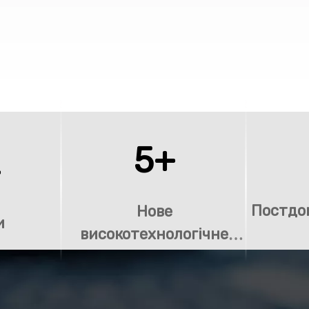
5+
+
Постдо
Нове
и
високотехнологічне
підприємство