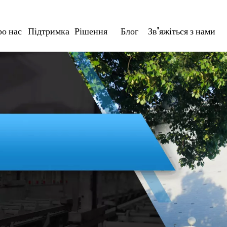
о нас
Підтримка
Рішення
Блог
Зв'яжіться з нами
 The Most
агнітів у Китаї