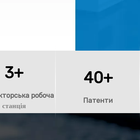
3+
40+
кторська робоча
Патенти​​​​
станція