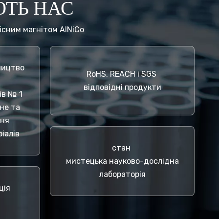
ТЬ НАС
сним магнітом AlNiCo
ництво
RoHS, REACH і SGS
відповідні продукти
ів № 1
не та
ння
іалів
стан
мистецька науково-дослідна
лабораторія
ція