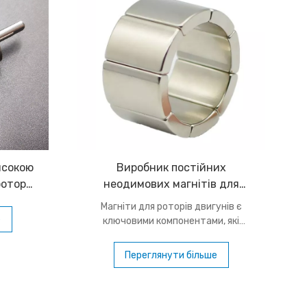
исокою
Виробник постійних
ротори
неодимових магнітів для
сиву
ротора двигунів
Магніти для роторів двигунів є
е
ключовими компонентами, які
перетворюють електричну енергію
в механічну. Зазвичай вони
Переглянути більше
виготовлені з високоефективних
матеріалів, таких як NdFeB, які
забезпечують сильні магнітні поля