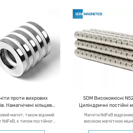
иво корисно в галузях, де
обмежений простір.
ніти проти вихрових
SDM Високоякісні N5
в. Намагнічені кільцеві
Циліндричні постійні 
ійні неодимові круглі
Промислові стрижн
овий магніт, також відомий
Магніти NdFeB відрізня
магніти
неодимові магніт
іт NdFeB, є типом постійного
високою магнітною міцн
, виготовленого переважно
чудовою стійкістю до кор