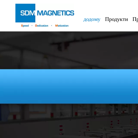
додому
Продукти
Пр
SDM Magnetics є одним із
Інтегративні виробники м