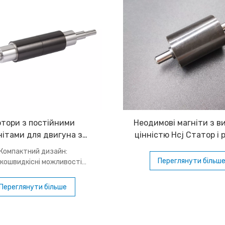
отори з постійними
Неодимові магніти з в
нітами для двигуна з
цінністю Hcj Статор і 
вматичною підвіскою
двигуна Магніти ма
Компактний дизайн:
Halbach
Переглянути більш
кошвидкісні можливості
ляють створювати більш
ктні конструкції двигунів,
Переглянути більше
лячи простір і дозволяючи
вати додаткові компоненти
ашини та обладнання. Це