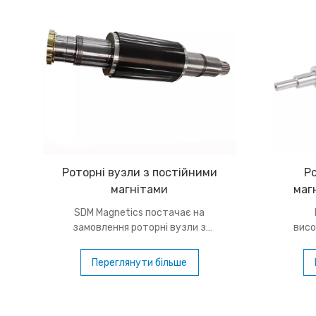
Роторні вузли з постійними
Р
магнітами
маг
пне
SDM Magnetics постачає на
замовлення роторні вузли з
висо
постійними магнітами для
дозво
електродвигунів і генераторів.
компа
Переглянути більше
Розроблені для ефективного
економ
перетворення енергії, компактних
інтегру
конструкцій двигуна та надійної
в м