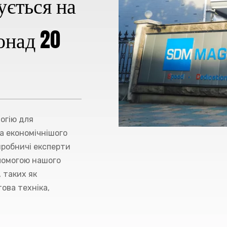
ується на
онад 20
огію для
та економічнішого
иробничі експерти
помогою нашого
 таких як
ова техніка,