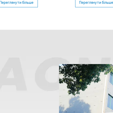
диму, заліза та бору. Він
компактними розмірами, щ
Переглянути більше
Переглянути більш
є найсильнішою магнітною
їх ідеальними для різном
ою серед усіх постійних
застосувань.
в і широко застосовується в
их сферах завдяки своїй
кій ефективності, малим
змірам і невеликій вазі.