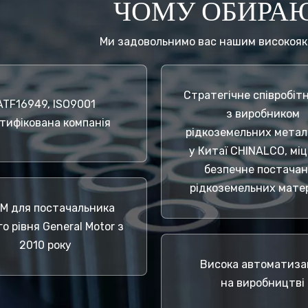
ЧОМУ ОБИРАЮ
Ми задовольнимо вас нашим високоякі
Стратегічне співробіт
ATF16949, ISO9001
з виробником
тифікована компанія
рідкоземельних метал
у Китаї CHINALCO, міц
безпечне постача
рідкоземельних матер
PM для постачальника
о рівня General Motor з
2010 року
Висока автоматиза
на виробництві