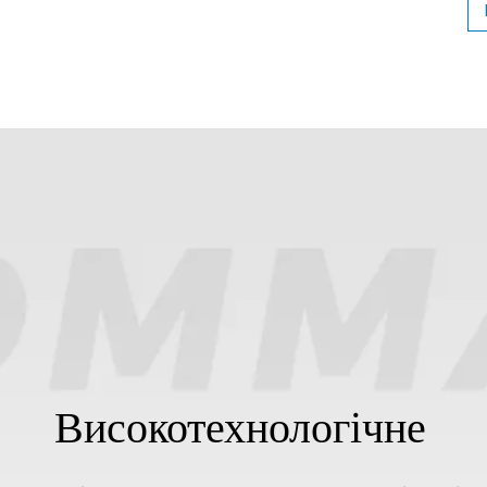
з нео
володі
сил
магніті
різн
висо
ро
Високотехнологічне