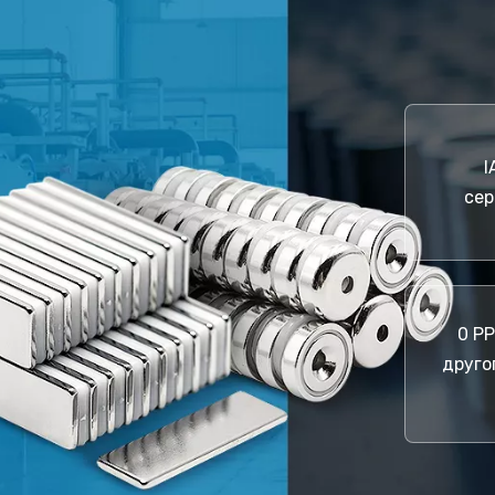
I
сер
0 P
другог